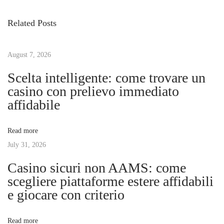
s
i
i
Related Posts
o
t
t
u
i
s
August 7, 2026
v
n
p
e
Scelta intelligente: come trovare un
o
T
casino con prelievo immediato
a
s
r
affidabile
t
a
v
:
i
Read more
n
July 31, 2026
i
i
Casino sicuri non AAMS: come
n
g
scegliere piattaforme estere affidabili
g
e giocare con criterio
M
a
e
Read more
t