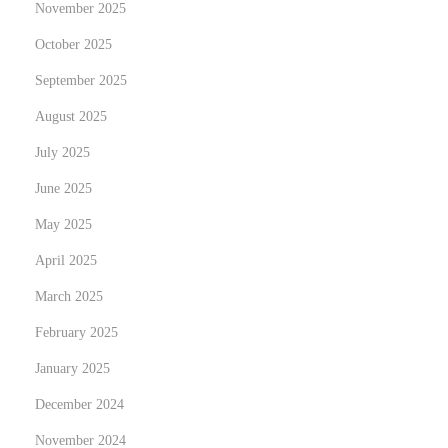
November 2025
e
n
October 2025
x
l
t
September 2025
o
p
c
August 2025
o
k
July 2025
s
i
June 2025
t
n
:
g
May 2025
O
April 2025
p
March 2025
p
February 2025
o
r
January 2025
t
December 2024
u
November 2024
n