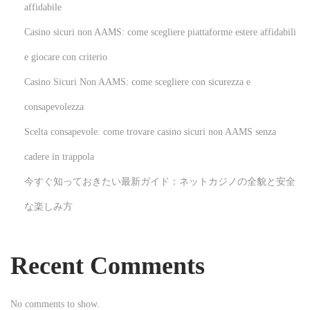
affidabile
n
Casino sicuri non AAMS: come scegliere piattaforme estere affidabili
d
s
e giocare con criterio
i
Casino Sicuri Non AAMS: come scegliere con sicurezza e
n
consapevolezza
t
Scelta consapevole: come trovare casino sicuri non AAMS senza
h
e
cadere in trappola
T
今すぐ知っておきたい最新ガイド：ネットカジノの全貌と安全
e
な楽しみ方
m
e
c
Recent Comments
u
l
No comments to show.
a