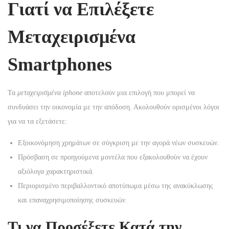
Γιατί να Επιλέξετε
n
Μεταχειρισμένα
Smartphones
Τα
μεταχειρισμένα iphone
αποτελούν μια επιλογή που μπορεί να
συνδυάσει την οικονομία με την απόδοση. Ακολουθούν ορισμένοι λόγοι
για να τα εξετάσετε:
Εξοικονόμηση χρημάτων σε σύγκριση με την αγορά νέων συσκευών.
Πρόσβαση σε προηγούμενα μοντέλα που εξακολουθούν να έχουν
αξιόλογα χαρακτηριστικά.
Περιορισμένο περιβαλλοντικό αποτύπωμα μέσω της ανακύκλωσης
και επαναχρησιμοποίησης συσκευών.
Τι να Προσέξετε Κατά την