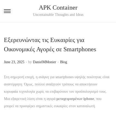
APK Container
S
S
Uncontainable Thoughts and Ideas
k
k
i
i
p
p
Εξερευνώντας τις Ευκαιρίες για
t
t
Οικονομικές Αγορές σε Smartphones
o
o
n
c
.
.
P
P
June 23, 2025
by
DanielMMonier
Blog
a
o
o
o
v
n
s
s
Στη σημερινή εποχή, η ανάγκη για smartphones υψηλής ποιότητας είναι
i
t
t
t
αναντίρρητη. Όμως, πολλοί αναζητούν τρόπους να αποκτήσουν
g
e
e
e
κορυφαία τεχνολογία χωρίς να επιβαρύνουν τον προϋπολογισμό τους.
a
n
d
d
Μια εξαιρετική λύση είναι η αγορά
μεταχειρισμένων iphone
, που
t
t
o
i
μπορεί να προσφέρει σημαντικές ευκαιρίες στον καταναλωτή.
i
n
n
o