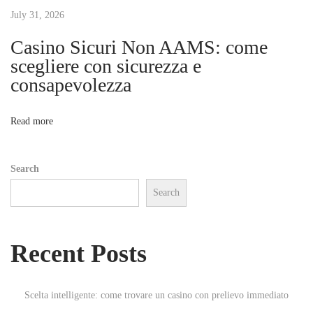
t
July 31, 2026
h
o
Casino Sicuri Non AAMS: come
i
d
scegliere con sicurezza e
s
consapevolezza
o
f
o
n
Read more
r
F
Search
u
Search
r
r
y
Recent Posts
F
r
i
Scelta intelligente: come trovare un casino con prelievo immediato
e