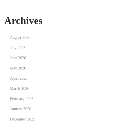
-
M
Archives
u
r
August 2026
r
i
July 2026
e
June 2026
t
May 2026
a
April 2026
R
e
March 2026
g
February 2026
i
January 2026
o
n
December 2025
N
U