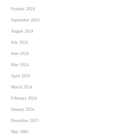
i
October 2024
t
September 2024
i
August 2024
e
July 2024
s
:
June 2024
N
May 2024
a
April 2024
v
i
March 2024
g
February 2024
a
January 2024
t
December 2023
i
n
May 2002
g