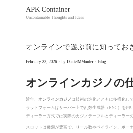
APK Container
S
S
Uncontainable Thoughts and Ideas
k
k
i
i
p
p
オンラインで遊ぶ前に知ってお
t
t
o
o
.
.
P
P
February 22, 2026
by
DanielMMonier
Blog
n
c
o
o
a
o
s
s
オンラインカジノの
v
n
t
t
i
t
e
e
近年、
オンラインカジノ
は技術の進化とともに多様化し
g
e
d
d
ラットフォームはサーバー上で乱数生成器（RNG）を用
a
n
o
i
ディーラー方式では実際のカジノテーブルとディーラー
t
t
n
n
i
スロットは種類が豊富で、リール数やペイライン、ボー