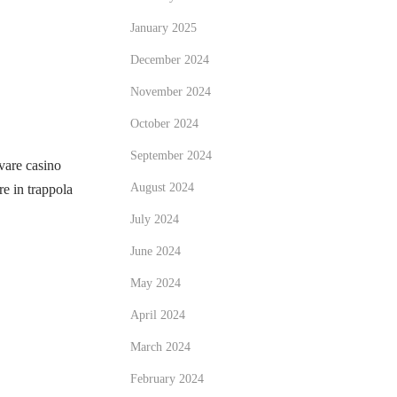
January 2025
December 2024
November 2024
October 2024
September 2024
vare casino
August 2024
e in trappola
July 2024
June 2024
May 2024
April 2024
March 2024
February 2024