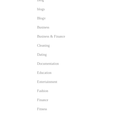
Blog
blogs
Blogv
Business
Business & Finance
Cleaning
Dating
Documentation
Education
Entertainment
Fashion
Finance
Fitness