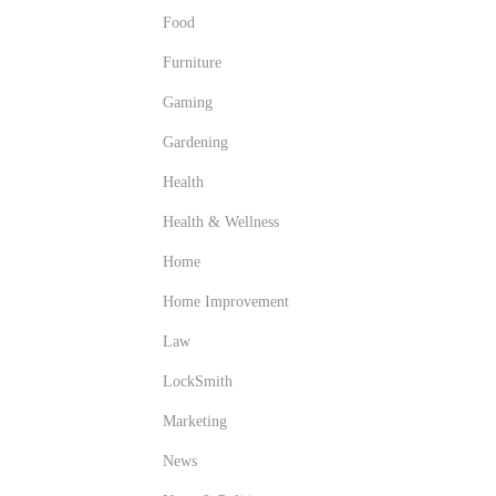
Food
Furniture
Gaming
Gardening
Health
Health & Wellness
Home
Home Improvement
Law
LockSmith
Marketing
News