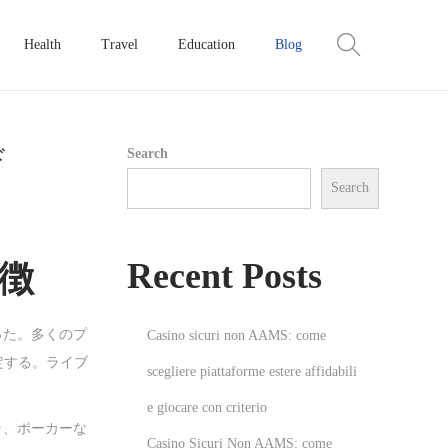
Health
Travel
Education
Blog
ド
Search
Search
Recent Posts
徴
った。多くのプ
Casino sicuri non AAMS: come
定する。ライブ
scegliere piattaforme estere affidabili
e giocare con criterio
ラ、ポーカーな
Casino Sicuri Non AAMS: come