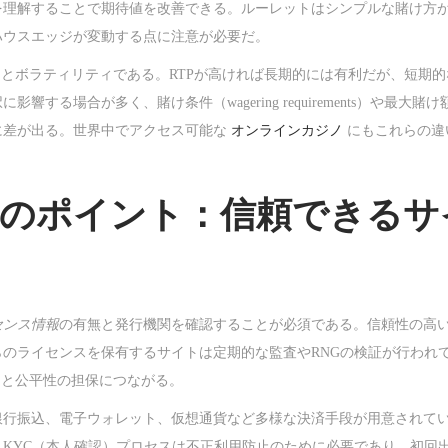
を理解することで期待値を改善できる。ルーレットはシンプルな賭け方
ハウスエッジが変動する点に注意が必要だ。
）
とボラティリティである。RTPが高ければ長期的には有利だが、短期
る場合が多く、賭け条件（wagering requirements）や最大賭
に差が出る。世界中でアクセス可能な
オンラインカジノ
にもこれらの違
金のポイント：信頼できるサ
センス情報
の有無と発行機関を確認することが必須である。信頼性の高
のライセンスを保有するサイトは定期的な監査やRNGの検証が行われ
ると公平性の担保につながる。
銀行振込、電子ウォレット、仮想通貨など多様な決済手段が用意されて
KYC（本人確認）プロセスは不正利用防止のために必要であり、初回