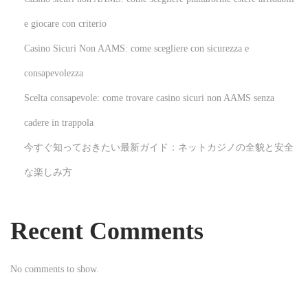
4
,
e giocare con criterio
a
Casino Sicuri Non AAMS: come scegliere con sicurezza e
n
consapevolezza
d
Scelta consapevole: come trovare casino sicuri non AAMS senza
P
o
cadere in trappola
k
今すぐ知っておきたい最新ガイド：ネットカジノの全貌と安全
e
な楽しみ方
m
o
n
Recent Comments
—
W
No comments to show.
h
e