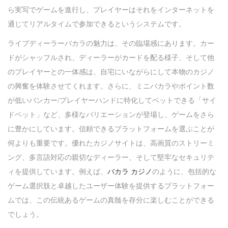
ら実写でゲームを進行し、プレイヤーはそれをインターネットを
通じてリアルタイムで参加できるというシステムです。
ライブディーラーバカラの魅力は、その臨場感にあります。カー
ドがシャッフルされ、ディーラーがカードを配る様子、そして他
のプレイヤーとの一体感は、自宅にいながらにして本物のカジノ
の興奮を体験させてくれます。さらに、ミニバカラやポイント数
が低いバンカー/プレイヤーハンドに特化してベットできる「サイ
ドベット」など、多様なバリエーションが登場し、ゲームをさら
に豊かにしています。信頼できるプラットフォームを選ぶことが
何よりも重要です。優れたカジノサイトは、高画質のストリーミ
ング、多言語対応の親切なディーラー、そして堅牢なセキュリテ
ィを提供しています。例えば、
バカラ カジノ
のように、包括的な
ゲーム選択肢と卓越したユーザー体験を提供するプラットフォー
ムでは、この伝統あるゲームの真髄を存分に楽しむことができる
でしょう。