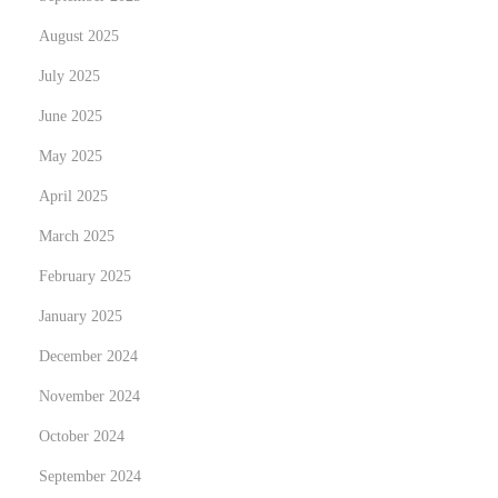
t
August 2025
h
e
July 2025
B
June 2025
o
May 2025
o
s
April 2025
t
March 2025
e
February 2025
r
January 2025
B
o
December 2024
x
November 2024
B
October 2024
o
o
September 2024