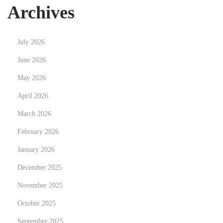
r
Archives
e
V
July 2026
i
d
June 2026
e
May 2026
o
April 2026
G
March 2026
a
m
February 2026
e
January 2026
s
December 2025
M
e
November 2025
e
October 2025
t
September 2025