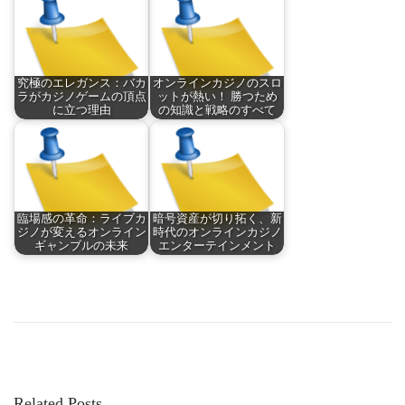
究極のエレガンス：バカ
オンラインカジノのスロ
ラがカジノゲームの頂点
ットが熱い！ 勝つため
に立つ理由
の知識と戦略のすべて
臨場感の革命：ライブカ
暗号資産が切り拓く、新
ジノが変えるオンライン
時代のオンラインカジノ
ギャンブルの未来
エンターテインメント
P
P
B
r
e
o
e
y
v
o
s
i
n
Related Posts