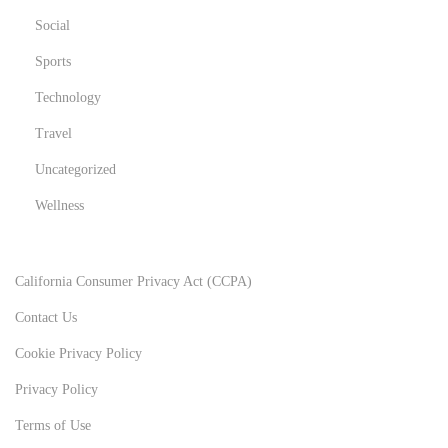
s
Social
i
n
Sports
o
Technology
s
Travel
i
Uncategorized
n
t
Wellness
h
e
California Consumer Privacy Act (CCPA)
U
K
Contact Us
Cookie Privacy Policy
Privacy Policy
Terms of Use