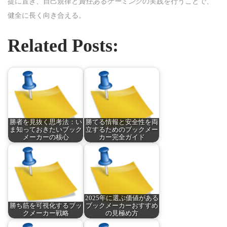
提に置き、自己規律と
責任あるゲーミング
の実践を行うことで、
健全に長く向き合える。
Related Posts:
勝者を見抜く思考法：い
勝てる情報と安全性を両
ま知っておきたいブック
立するためのブックメー
メーカーの核心
カー完全ガイド
2025年に選ぶ価値がある
勝ち筋を可視化するブッ
ブックメーカーおすすめ
クメーカー戦略
の見極め方