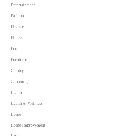
Entertainment
e
l
Fashion
g
Finance
i
Fitness
o
Food
c
a
Furniture
t
Gaming
o
Gardening
r
e
Health
d
Health & Wellness
i
Home
g
Home Improvement
i
t