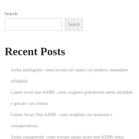
a
Search
t
Search
:
t
Recent Posts
r
a
n
Scelta intelligente: come trovare un casino con prelievo immediato
s
affidabile
f
Casino sicuri non AAMS: come scegliere piattaforme estere affidabili
o
r
e giocare con criterio
m
Casino Sicuri Non AAMS: come scegliere con sicurezza e
e
consapevolezza
z
Scelta consapevole: come trovare casino sicuri non AAMS senza
v