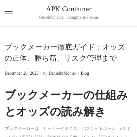
APK Container
S
S
Uncontainable Thoughts and Ideas
k
k
i
i
p
p
ブックメーカー徹底ガイド：オッズ
t
t
の正体、勝ち筋、リスク管理まで
o
o
n
c
.
.
P
P
December 20, 2025
by
DanielMMonier
Blog
a
o
o
o
v
n
s
s
ブックメーカーの仕組み
i
t
t
t
g
e
e
e
とオッズの読み解き
a
n
d
d
t
t
o
i
i
ブックメーカー
は、サッカーやテニス、バスケットボール、eスポ
n
n
o