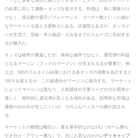
ーツなど多彩な競技に賭けができるサービスで、試合やイベント
n
の結果に対して価格＝
オッズ
を提示する。特徴は、単に勝敗だけ
でなく、得点数や選手パフォーマンス、コーナー数といった細か
なマーケットを扱える柔軟さにある。店舗型もあるが、オンライ
ンが主流で、登録・本人確認・入出金までがスムーズに完結する
点が魅力だ。
オッズは確率の裏返しだが、単純な確率ではなく、運営側の利益
となるマージン（ブックの
マージン
）が含まれる点が重要だ。例
えば、3択のフルタイム結果における各オッズの逆数を合計すると
100％を超えるが、この超過分がマージンに相当する。マーケット
によってマージンは異なり、人気競技や主要リーグの方が競争が
激しく、相対的に
還元率
が高くなる傾向がある。効率的な市場は
価格のゆがみが生じにくいが、そのぶんベッターの腕が試され
る。
マーケットの種類は幅広い。最も基本的なのは1X2（ホーム勝ち・
引き分け・アウェー勝ち）で、次に人気なのが
ハンディキャップ