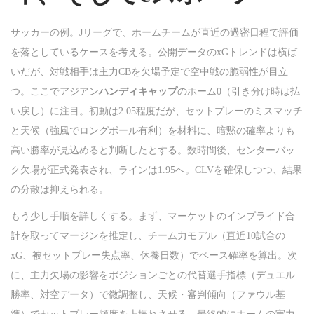
サッカーの例。Jリーグで、ホームチームが直近の過密日程で評価
を落としているケースを考える。公開データのxGトレンドは横ば
いだが、対戦相手は主力CBを欠場予定で空中戦の脆弱性が目立
つ。ここでアジアン
ハンディキャップ
のホーム0（引き分け時は払
い戻し）に注目。初動は2.05程度だが、セットプレーのミスマッチ
と天候（強風でロングボール有利）を材料に、暗黙の確率よりも
高い勝率が見込めると判断したとする。数時間後、センターバッ
ク欠場が正式発表され、ラインは1.95へ。CLVを確保しつつ、結果
の分散は抑えられる。
もう少し手順を詳しくする。まず、マーケットのインプライド合
計を取ってマージンを推定し、チーム力モデル（直近10試合の
xG、被セットプレー失点率、休養日数）でベース確率を算出。次
に、主力欠場の影響をポジションごとの代替選手指標（デュエル
勝率、対空データ）で微調整し、天候・審判傾向（ファウル基