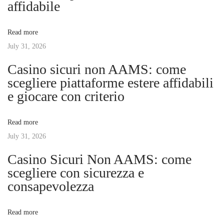
affidabile
t
n
v
:
e
Read more
à
July 31, 2026
i
r
Casino sicuri non AAMS: come
e
g
scegliere piattaforme estere affidabili
t
e giocare con criterio
r
a
a
Read more
i
t
July 31, 2026
t
i
Casino Sicuri Non AAMS: come
i
m
scegliere con sicurezza e
m
consapevolezza
o
é
d
n
Read more
i