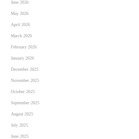
June 2026
u
May 2026
e
April 2026
l
q
March 2026
u
February 2026
e
January 2026
s
m
December 2025
i
November 2025
n
October 2025
u
September 2025
t
e
August 2025
s
July 2025
N
S
June 2025
e
i