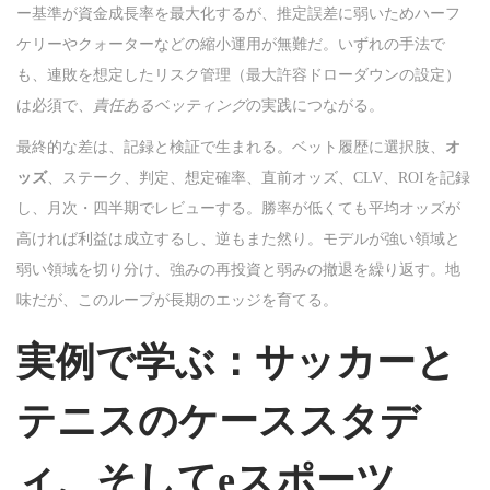
ー基準が資金成長率を最大化するが、推定誤差に弱いためハーフ
ケリーやクォーターなどの縮小運用が無難だ。いずれの手法で
も、連敗を想定したリスク管理（最大許容ドローダウンの設定）
は必須で、
責任あるベッティング
の実践につながる。
最終的な差は、記録と検証で生まれる。ベット履歴に選択肢、
オ
ッズ
、ステーク、判定、想定確率、直前オッズ、CLV、ROIを記録
し、月次・四半期でレビューする。勝率が低くても平均オッズが
高ければ利益は成立するし、逆もまた然り。モデルが強い領域と
弱い領域を切り分け、強みの再投資と弱みの撤退を繰り返す。地
味だが、このループが長期のエッジを育てる。
実例で学ぶ：サッカーと
テニスのケーススタデ
ィ、そしてeスポーツ