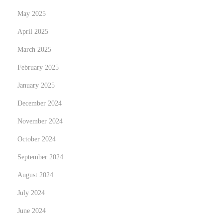
x
t
May 2025
t
i
April 2025
p
n
March 2025
o
o
s
February 2025
n
t
A
January 2025
:
A
December 2024
M
November 2024
S
:
October 2024
t
September 2024
r
August 2024
a
July 2024
r
e
June 2024
g