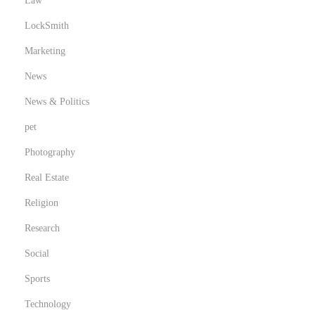
Law
a
LockSmith
l
Marketing
e
News
News & Politics
pet
Photography
Real Estate
Religion
Research
Social
Sports
Technology