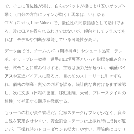
で、そこに優位性が潜む。自らのベットが後により安い
オッズ
へ
動く（自分の方向にラインが動く）現象は、いわゆる
CLV（Closing Line Value）で、優位性の間接指標として活用でき
る。常にCLVを得られるわけではないが、傾向としてプラスであ
れば、モデルや判断が機能している可能性が高い。
データ面では、チームのxG（期待得点）やシュート品質、テン
ポ、セットプレー効率、選手の出場可否といった指標を組み合わ
せ、試合ごとに重み付けする。主観は強力だが危うい。
確証バイ
アス
や直近バイアスに陥ると、目の前のストーリーに引きずら
れ、価格の割高・割安の判断を誤る。統計的な裏付けをまず確認
し、次に文脈（日程の密度、移動距離、天候、プレースタイルの
相性）で補正する順序を徹底する。
もう一つの柱が資金管理だ。定額ステークはブレが少なく、資金
曲線を安定させやすい。資金割合ステークは上振れ時に成長が速
いが、下振れ時のドローダウンも拡大しやすい。理論的にはケリ