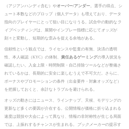
（アジアンハンディ含む）や
オーバー/アンダー
。選手の得点、シ
ュート本数などのプロップ（個人データ）も増えており、データ
指向のプレイヤーにとって狙い目になりうる。試合中の動的な
ラ
イブベッティング
は、展開やインプレー指標に応じて
オッズ
が
刻々と変動し、短期的な歪みを捉える余地がある。
信頼性という観点では、ライセンスや監査の有無、決済の透明
性、本人確認（KYC）の体制、
責任あるゲーミング
の導入状況を
確認したい。入金上限・時間制限・自己排除ツールなどが整備さ
れているかは、長期的に安全に楽しむうえで不可欠だ。さらに、
ボーナスやプロモーションの条件（出金要件・対象オッズなど）
を把握しておくと、余計なトラブルを避けられる。
オッズの動きにはニュース、ラインナップ、天候、モデリングの
更新など多くの要因が介在する。公開情報が価格に折り込まれる
速度は競技や大会によって異なり、情報の非対称性が生じる局面
では、上振れするチャンスが生まれる。
ブックメーカー
の提示す