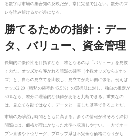
る数字は市場の集合知の反映だが、常に完璧ではない。数分のズ
レを読み解けるかが差になる。
勝てるための指針：デー
タ、バリュー、資金管理
長期的に優位性を目指すなら、核となるのは「バリュー」を見抜
く力だ。
オッズ
から導かれる暗黙の確率（小数オッズなら1/オッ
ズ）と、自らの見立てを比較し、見立てが高い側に張る。例えば
オッズ2.20（暗黙の確率約45.5％）の選択肢に対し、独自の推定が
50％なら、差分に理論的な価値があると判断できる。重要なの
は、見立てを勘ではなく、データと一貫した基準で作ることだ。
市場の
効率性
は時間とともに高まる。多くの情報が出そろう締切
間際には、価格が理にかなった水準へ収束しやすい。一方でオー
プン直後や下位リーグ、プロップ系は不完全な価格になりがち