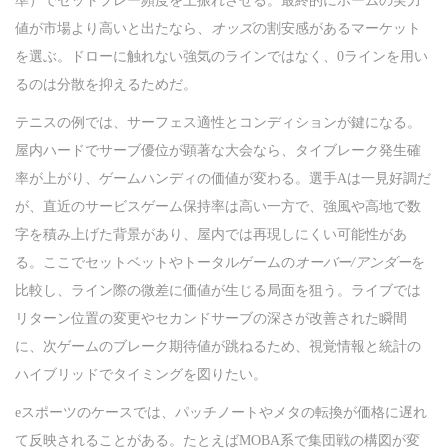
準）でセットプレー頻度を上振れさせる。最終的にホームの実力
値が市場より高いと出たなら、
オッズ
の割安感があるマーケット
を選ぶ。ドローに触れない強気のラインではなく、0ラインを用い
るのは分散を抑えるためだ。
テニスの例では、サーフェス適性とコンディションが鍵になる。
屋内ハードでサーブ優位が顕著な大会なら、タイブレーク発生確
率が上がり、ゲームハンディの価値が変わる。選手Aは一見好調だ
が、直近のサービスゲーム保持率は高い一方で、強風や高地で数
字を積み上げた背景があり、屋内では再現しにくい可能性があ
る。ここでセットベットやトータルゲームの
オーバー/アンダー
を
比較し、ライン際の微差に価値が生じる局面を狙う。ライブでは
リターン位置の変更やセカンドサーブの深さが改善された瞬間
に、次ゲームのブレーク期待値が跳ねるため、視覚情報と統計の
ハイブリッドでタイミングを図りたい。
eスポーツのケースでは、パッチノートやメタの転換が価格に遅れ
て反映されることがある。たとえばMOBA系で集団戦の構図が変