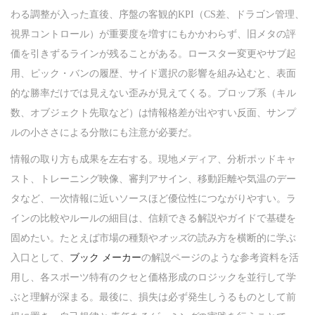
わる調整が入った直後、序盤の客観的KPI（CS差、ドラゴン管理、
視界コントロール）が重要度を増すにもかかわらず、旧メタの評
価を引きずるラインが残ることがある。ロースター変更やサブ起
用、ピック・バンの履歴、サイド選択の影響を組み込むと、表面
的な勝率だけでは見えない歪みが見えてくる。プロップ系（キル
数、オブジェクト先取など）は情報格差が出やすい反面、サンプ
ルの小ささによる分散にも注意が必要だ。
情報の取り方も成果を左右する。現地メディア、分析ポッドキャ
スト、トレーニング映像、審判アサイン、移動距離や気温のデー
タなど、一次情報に近いソースほど優位性につながりやすい。ラ
インの比較やルールの細目は、信頼できる解説やガイドで基礎を
固めたい。たとえば市場の種類や
オッズ
の読み方を横断的に学ぶ
入口として、
ブック メーカー
の解説ページのような参考資料を活
用し、各スポーツ特有のクセと価格形成のロジックを並行して学
ぶと理解が深まる。最後に、損失は必ず発生しうるものとして前