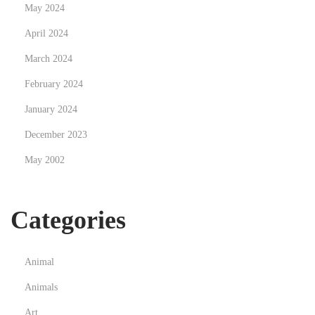
May 2024
o
April 2024
l
a
March 2024
m
February 2024
e
January 2024
n
December 2023
t
a
May 2002
z
i
Categories
o
n
e
Animal
,
Animals
r
i
Art