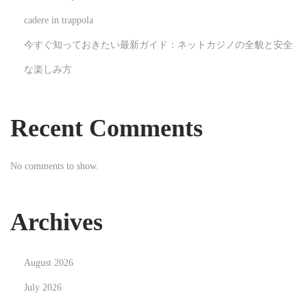
o
cadere in trappola
s
今すぐ知っておきたい最新ガイド：ネットカジノの全貌と安全
g
な楽しみ方
a
i
n
Recent Comments
s
e
No comments to show.
n
c
a
Archives
s
h
August 2026
e
n
July 2026
q