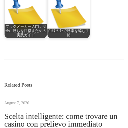
ブックメーカー入門：安
全に勝ちを目指すための
白線の外で勝率を編む手
実践ガイド
帖
P
P
C
r
a
o
e
s
v
i
s
i
n
Related Posts
o
o
t
u
e
s
August 7, 2026
n
n
p
l
Scelta intelligente: come trovare un
o
i
casino con prelievo immediato
a
s
g