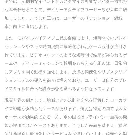
例では、定期的なイベントとカスタマイズ可能なアバター機能を
組み合わせることで、デイリーアクティブユーザー数が大幅に増
加しました。こうした工夫は、ユーザーのリテンション（継続
率）向上に直結します。
また、モバイルネイティブ世代の台頭により、短時間でのプレイ
セッションやスキマ時間消費に最適化されたゲーム設計が注目さ
れています。ビデオスロットのような短時間で結果が得られるゲ
ームや、デイリーミッションで報酬をもらえる仕組みは、日常的
にアプリを開く動機を強化します。決済の簡便化やサブスクリプ
ションモデルの導入も徐々に増えており、ユーザーは自分のプレ
イスタイルに合った課金形態を選べるようになっています。
現実世界の例として、地域ごとの規制と文化を理解したローカラ
イズ戦略が奏功したケースがあります。例えば特定の国では入金
ボーナスが効果的である一方、別の国ではプライバシー重視の機
能が評価されたケースもあります。こうした差異を踏まえ、運営
側は地域別に最適化したサービスを提供しています。信頼性と楽