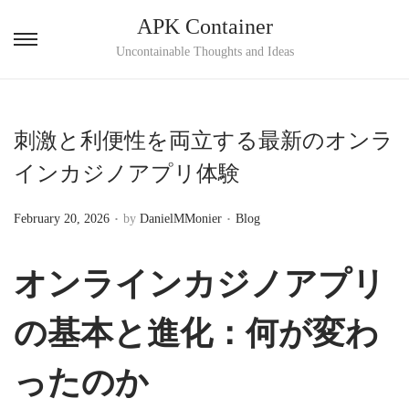
APK Container
S
S
Uncontainable Thoughts and Ideas
k
k
i
i
p
p
刺激と利便性を両立する最新のオンラ
t
t
インカジノアプリ体験
o
o
n
c
.
.
P
P
February 20, 2026
by
DanielMMonier
Blog
a
o
o
o
v
n
s
s
オンラインカジノアプリ
i
t
t
t
g
e
e
e
の基本と進化：何が変わ
a
n
d
d
t
t
o
i
ったのか
i
n
n
o