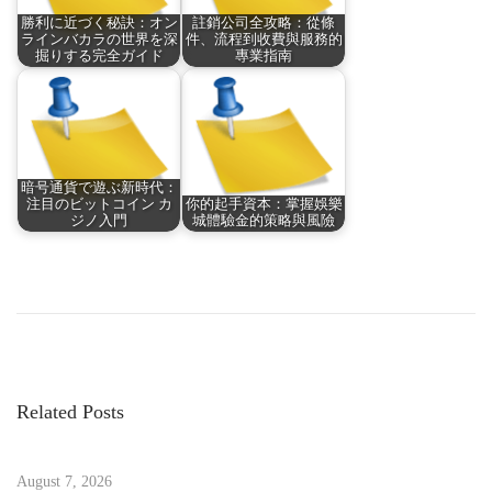
勝利に近づく秘訣：オン
註銷公司全攻略：從條
ラインバカラの世界を深
件、流程到收費與服務的
掘りする完全ガイド
專業指南
暗号通貨で遊ぶ新時代：
注目のビットコイン カ
你的起手資本：掌握娛樂
ジノ入門
城體驗金的策略與風險
P
P
こ
r
れ
o
e
か
v
ら
s
i
始
Related Posts
o
め
t
u
る
s
August 7, 2026
人