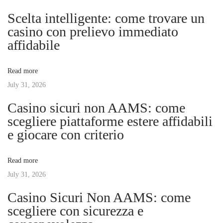
n
p
の
Scelta intelligente: come trovare un
o
た
casino con prelievo immediato
a
s
め
affidabile
t
の
v
:
魅
Read more
力
July 31, 2026
i
と
Casino sicuri non AAMS: come
注
g
scegliere piattaforme estere affidabili
意
e giocare con criterio
点
a
：
Read more
オ
t
July 31, 2026
ン
ラ
Casino Sicuri Non AAMS: come
i
イ
scegliere con sicurezza e
ン