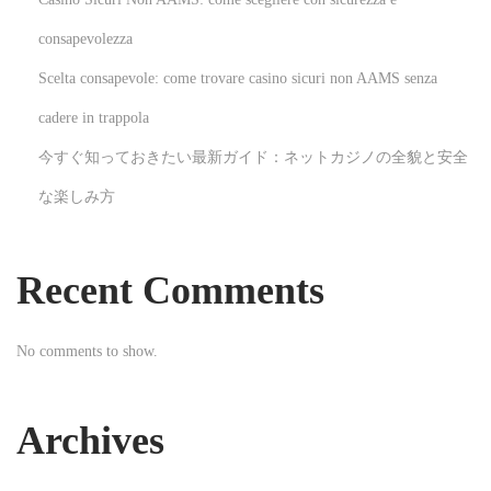
o
変
consapevolezza
s
わ
Scelta consapevole: come trovare casino sicuri non AAMS senza
t
る
:
カ
cadere in trappola
ジ
今すぐ知っておきたい最新ガイド：ネットカジノの全貌と安全
ノ
な楽しみ方
業
界
：
Recent Comments
安
全
No comments to show.
性
と
利
Archives
便
性