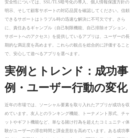
安全性については、SSL/TLS暗号化の導入、個人情報保護方針の
明示、そして顧客サポートの対応品質を確認してください。信頼
できるサポートはトラブル時の迅速な解決に不可欠です。さら
に、責任あるギャンブル（自己制限機能、自己排除オプション、
サポートへのアクセス）を提供しているアプリは、ユーザーの長
期的な満足度を高めます。これらの観点を総合的に評価すること
で、安心して遊べるアプリを選べます。
実例とトレンド：成功事
例・ユーザー行動の変化
近年の市場では、ソーシャル要素を取り入れたアプリが成功を収
めています。友人とのランキング機能、トーナメント形式、チャ
ットやギフト機能など、単なる賭け行為を超えたコミュニティ体
験がユーザーの滞在時間と課金意欲を高めています。ある成功事