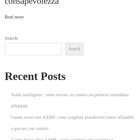
consapevolezza
o
ゲ
ー
n
Read more
ム
ア
Search
プ
Search
リ
カ
ジ
Recent Posts
ノ
入
門
Scelta intelligente: come trovare un casino con prelievo immediato
N
仮
affidabile
e
想
Casino sicuri non AAMS: come scegliere piattaforme estere affidabili
x
通
t
貨
e giocare con criterio
p
で
Casino Sicuri Non AAMS: come scegliere con sicurezza e