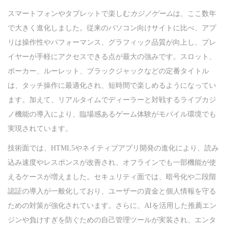
スマートフォンやタブレットで楽しむ
カジノゲーム
は、ここ数年
n
で大きく進化しました。従来のパソコン向けサイトに比べ、アプ
リは操作性やパフォーマンス、グラフィック品質が向上し、プレ
イヤーが手軽にアクセスできる点が最大の強みです。スロット、
ポーカー、ルーレット、ブラックジャックなどの定番タイトル
は、タッチ操作に最適化され、短時間で楽しめるようになってい
ます。加えて、リアルタイムでディーラーと対戦するライブカジ
ノ機能の導入により、臨場感あるゲーム体験がモバイル環境でも
実現されています。
技術面では、HTML5やネイティブアプリ開発の進化により、読み
込み速度やレスポンスが改善され、オフラインでも一部機能が使
えるケースが増えました。セキュリティ面では、暗号化や二段階
認証の導入が一般化しており、ユーザーの資金と個人情報を守る
ための対策が強化されています。さらに、AIを活用した推薦エン
ジンや負けすぎを防ぐための自己管理ツールが実装され、エンタ