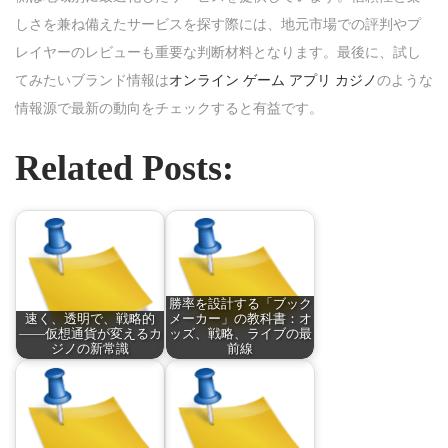
しさを兼ね備えたサービスを探す際には、地元市場での評判やプ
レイヤーのレビューも重要な判断材料となります。最後に、試し
てみたいブランド情報は
オンライン ゲーム アプリ カジノ
のような
情報源で最新の動向をチェックすると有益です。
Related Posts:
勝率を設計する「ブック
速く、透明で、戦略的
メーカー」の教科書：オ
——仮想通貨が変えるカ
ッズ、戦略、ライブの最
ジノの新常識
前線