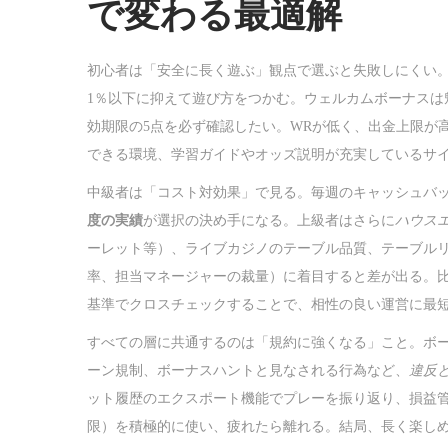
で変わる最適解
初心者は「安全に長く遊ぶ」観点で選ぶと失敗しにくい
1％以下に抑えて遊び方をつかむ。ウェルカムボーナスは
効期限の5点を必ず確認したい。WRが低く、出金上限が
できる環境、学習ガイドやオッズ説明が充実しているサ
中級者は「コスト対効果」で見る。毎週のキャッシュバ
度の実績
が選択の決め手になる。上級者はさらに
ハウス
ーレット等）、ライブカジノのテーブル品質、テーブル
率、担当マネージャーの裁量）に着目すると差が出る。
基準でクロスチェックすることで、相性の良い運営に最
すべての層に共通するのは「規約に強くなる」こと。ボ
ーン規制、ボーナスハントと見なされる行為など、
違反
ット履歴のエクスポート機能でプレーを振り返り、損益
限）を積極的に使い、疲れたら離れる。結局、長く楽し