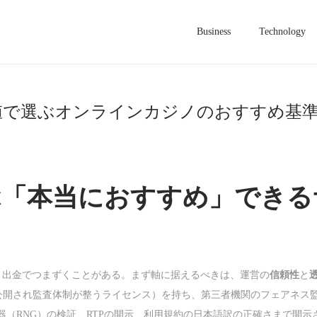
Business
Technology
値で選ぶオンラインカジノのおすすめ基
ぶ「本当におすすめ」できる
、出金でつまずくことがある。まず軸に据えるべきは、運営の
信頼性
と
公開され監査体制が整うライセンス）を持ち、第三者機関のフェアネス監査
数生成器（RNG）の検証、RTPの開示、利用規約の日本語訳の正確さまで開