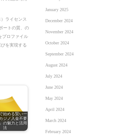
January 2025
1）ライセンス
December 2024
ポートの質、の
November 2024
をプロファイル
October 2024
選びを実現する
September 2024
August 2024
July 2024
June 2024
May 2024
April 2024
で始める賢い一
カジノ入金不要
March 2024
」の魅力と活用
法
February 2024