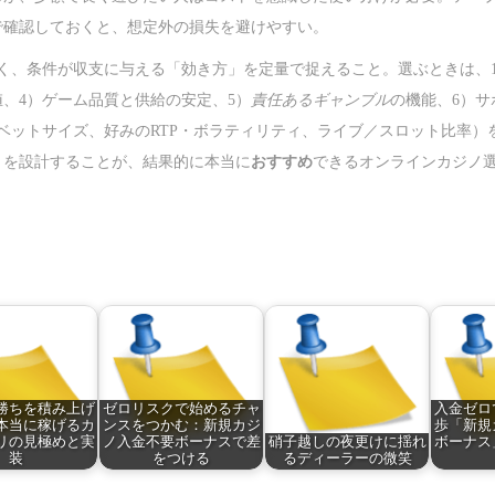
で確認しておくと、想定外の損失を避けやすい。
く、条件が収支に与える「効き方」を定量で捉えること。選ぶときは、
、4）ゲーム品質と供給の安定、5）
責任あるギャンブル
の機能、6）サ
ベットサイズ、好みのRTP・ボラティリティ、ライブ／スロット比率）
」を設計することが、結果的に本当に
おすすめ
できるオンラインカジノ
勝ちを積み上げ
ゼロリスクで始めるチャ
入金ゼロ
本当に稼げるカ
ンスをつかむ：新規カジ
歩「新規
リの見極めと実
ノ入金不要ボーナスで差
硝子越しの夜更けに揺れ
ボーナス
装
をつける
るディーラーの微笑