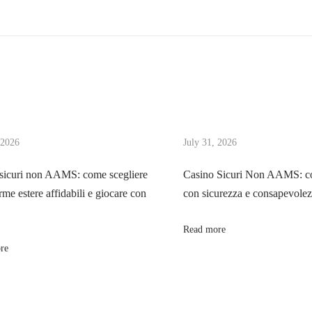
 2026
July 31, 2026
sicuri non AAMS: come scegliere
Casino Sicuri Non AAMS: co
rme estere affidabili e giocare con
con sicurezza e consapevole
Read more
re