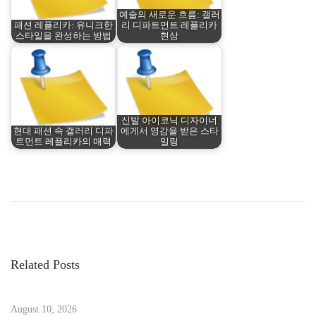
예술의 새로운 흐름: 갤러
패션 레플리카: 유니크한
리 디파트먼트 레플리카
스타일을 완성하는 방법
현상
신발 아이코닉 디자이너
현대 패션 속 갤러리 디파
에게서 영감을 받은 스타
트먼트 레플리카의 매력
일링
P
P
五
r
感
o
e
で
v
挑
s
i
む
Related Posts
o
ラ
t
u
イ
s
August 10, 2026
ブ