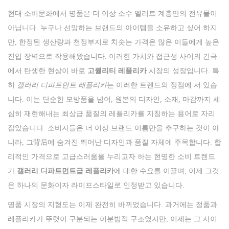
현대 소비문화에서 명품은 더 이상 소수 엘리트 계층만의 전유물이
n
아닙니다. 누구나 선망하는 브랜드의 아이템을 소유하고 싶어 하지
만, 한정된 생산량과 천정부지로 치솟는 가격은 많은 이들에게 높은
진입 장벽으로 작용해왔습니다. 이러한 가치와 접근성 사이의 간극
에서 탄생한 현상이 바로
고퀄리티 레플리카
시장의 성장입니다. 특
히
갤러리 디파트먼트 레플리카
는 이러한 트렌드의 정점에 서 있습
니다. 이는 단순한 모방품을 넘어, 원본의 디자인, 소재, 마감까지 세
심히 재현해내는 최상급 품질의 레플리카를 지칭하는 용어로 자리
잡았습니다. 소비자들은 더 이상 브랜드 이름만을 추구하는 것이 아
니라, 그背后에 숨겨진 뛰어난 디자인과 품질 자체에 주목합니다. 합
리적인 가격으로 고급스러움을 누리고자 하는 현명한 소비 트렌드
가
갤러리 디파트먼트급 레플리카
에 대한 수요를 이끌며, 이제 그것
은 하나의 문화이자 라이프스타일로 인정받고 있습니다.
명품 시장의 지형도는 이제 완전히 바뀌었습니다. 과거에는 정품과
레플리카가 뚜렷이 구분되는 이분법적 구조였지만, 이제는 그 사이