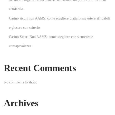
:
a
affidabile
l
Casino sicuri non AAMS: come scegliere piattaforme estere affidabili
O
a
e giocare con criterio
s
Casino Sicuri Non AAMS: come scegliere con sicurezza e
i
consapevolezza
s
:
N
Recent Comments
a
v
No comments to show.
i
g
a
Archives
t
i