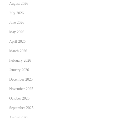
August 2026
n
g
July 2026
t
June 2026
h
May 2026
e
April 2026
W
o
March 2026
r
February 2026
l
January 2026
d
o
December 2025
f
November 2025
O
October 2025
n
September 2025
l
i
August 2025