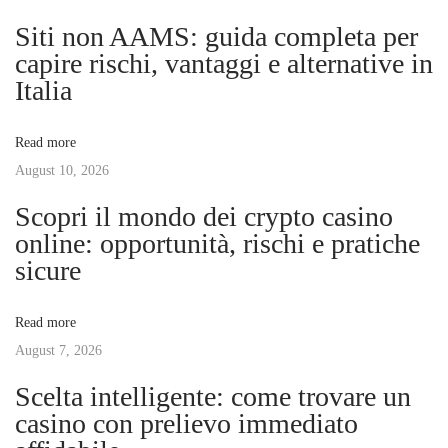
n
p
カ
Siti non AAMS: guida completa per
o
ジ
capire rischi, vantaggi e alternative in
a
s
ノ
Italia
t
：
v
:
画
Read more
面
August 10, 2026
i
の
Scopri il mondo dei crypto casino
向
g
online: opportunità, rischi e pratiche
こ
sicure
う
a
の
Read more
臨
t
August 7, 2026
場
感
Scelta intelligente: come trovare un
i
を
casino con prelievo immediato
勝