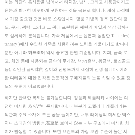
이는 외관의 흡사함을 넘어서서 터치감, 냄새, 그리고 사용감까지도
원본과 최대한 비슷하게 구현하는 것을 목표로 합니다. 제작 과정에
서 가장 중요한 것은 바로
소재
입니다. 명품 가방의 경우 원단의 경
도, 무게, 광택, 그리고 그 위에 프린팅된 패턴의 배열과 색상 값까지
도 섬세하게 분석합니다. 가죽 제품에서는 원본과 동일한 Tanneries(
tannery )에서 수입한 가죽을 사용하려는 노력을 기울이기도 합니다.
뿐만 아니라
하드웨어
역시 중요한 판별 기준입니다. 지퍼, 금속 로
고, 체인 등에 사용되는 금속의 무게감, 색상(은색, 황금색, 로즈골드
등), 각인된 글씨体的 깊이와 선명도까지 세심히 신경 씁니다. 이러
한 디테일에 대한 집착은 전문적인 구매자들의 눈을 속일 수 있을 정
도의 수준에 이르렀습니다.
하지만 완벽한 복제는 불가능합니다. 정품과 레플리카 사이에는 여
전히 미세한
차이점
이 존재합니다. 대부분의 고퀄리티 레플리카는
외관과 주요 소재에 모든 공을 들이지만, 내부 라이닝의 미세한 텍스
처나 스티칭의 방향성,甚至是 보이지 않는 내부 구조에서 미세한 차
이가 발생할 수 있습니다. 또한 브랜드의 가장 보안 수준이 높은
시