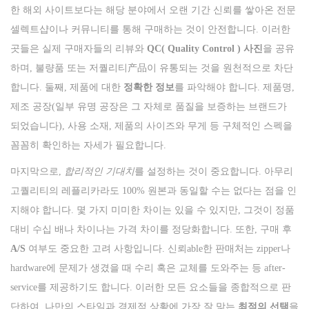
한 해외 사이트보다는 해당 분야에서 오랜 기간 신뢰를 쌓아온 전문
셀렉트샵이나 커뮤니티를 통해 구매하는 것이 안전합니다. 이러한
곳들은 실제 구매자들의 리뷰와
QC( Quality Control ) 사진
을 공유
하며, 불량품 또는 저퀄리티产品이 유통되는 것을 원천적으로 차단
합니다. 둘째, 제품에 대한
정확한 정보
를 파악해야 합니다. 제품명,
제조 공장(일부 유명 공장은 그 자체로 품질을 보증하는 브랜드가
되었습니다), 사용 소재, 제품의 사이즈와 무게 등 구체적인 스펙을
꼼꼼히 확인하는 자세가 필요합니다.
마지막으로,
합리적인 기대치
를 설정하는 것이 중요합니다. 아무리
고퀄리티의 레플리카라도 100% 원본과 동일할 수는 없다는 점을 인
지해야 합니다. 몇 가지 미미한 차이는 있을 수 있지만, 그것이 정품
대비 수십 배나 차이나는 가격 차이를 정당화합니다. 또한, 구매 후
A/S
여부도 중요한 고려 사항입니다. 신뢰able한 판매처는 zipper나
hardware에 문제가 생겼을 때 수리 혹은 교체를 도와주는 등 after-
service를 제공하기도 합니다. 이러한 모든 요소들을 종합적으로 판
단하여, 나만의 스타일과 경제적 상황에 가장 잘 맞는
최적의 선택
을