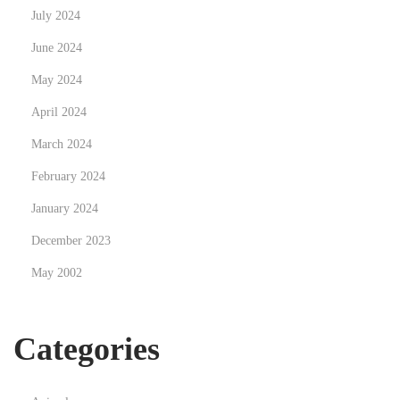
July 2024
U
A
June 2024
E
May 2024
April 2024
March 2024
February 2024
January 2024
December 2023
May 2002
Categories