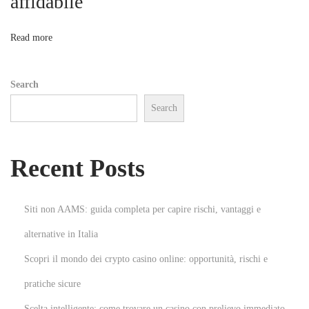
affidabile
o
ち
筋
n
Read more
に
変
Search
え
Search
る
方
法
Recent Posts
N
T
e
h
x
e
Siti non AAMS: guida completa per capire rischi, vantaggi e
t
D
alternative in Italia
p
i
Scopri il mondo dei crypto casino online: opportunità, rischi e
o
g
s
i
pratiche sicure
t
t
Scelta intelligente: come trovare un casino con prelievo immediato