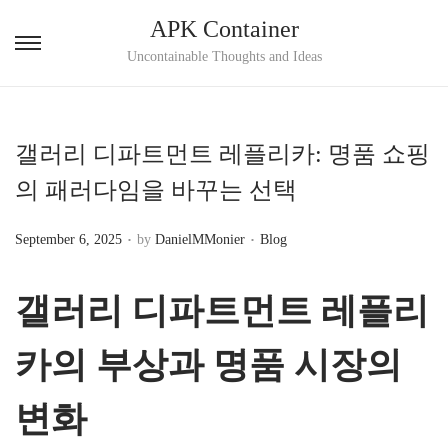
APK Container
S
S
Uncontainable Thoughts and Ideas
k
k
i
i
p
p
갤러리 디파트먼트 레플리카: 명품 쇼핑
t
t
의 패러다임을 바꾸는 선택
o
o
n
c
.
.
P
P
September 6, 2025
by
DanielMMonier
Blog
a
o
o
o
v
n
s
s
갤러리 디파트먼트 레플리
i
t
t
t
g
e
e
e
카의 부상과 명품 시장의
a
n
d
d
t
t
o
i
변화
i
n
n
o