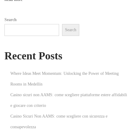
n
e
i
Search
n
Search
C
a
b
Recent Posts
o
S
a
Where Ideas Meet Momentum: Unlocking the Power of Meeting
n
Rooms in Medellín
L
Casino sicuri non AAMS: come scegliere piattaforme estere affidabili
u
c
e giocare con criterio
a
Casino Sicuri Non AAMS: come scegliere con sicurezza e
s
consapevolezza
N
D