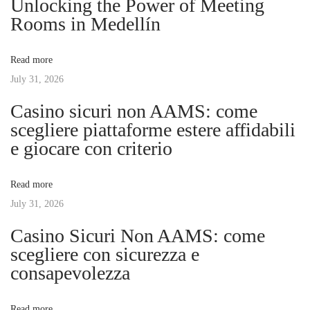
Unlocking the Power of Meeting
a
s
u
Rooms in Medellín
t
x
v
:
u
Read more
r
July 31, 2026
i
i
Casino sicuri non AAMS: come
o
g
scegliere piattaforme estere affidabili
u
e giocare con criterio
s
a
A
Read more
d
t
July 31, 2026
v
e
Casino Sicuri Non AAMS: come
i
n
scegliere con sicurezza e
t
consapevolezza
o
u
r
Read more