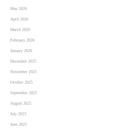
P
May 2026
r
April 2026
o
March 2026
p
e
February 2026
r
January 2026
t
December 2025
y
i
November 2025
n
October 2025
t
September 2025
h
August 2025
e
T
July 2025
r
June 2025
o