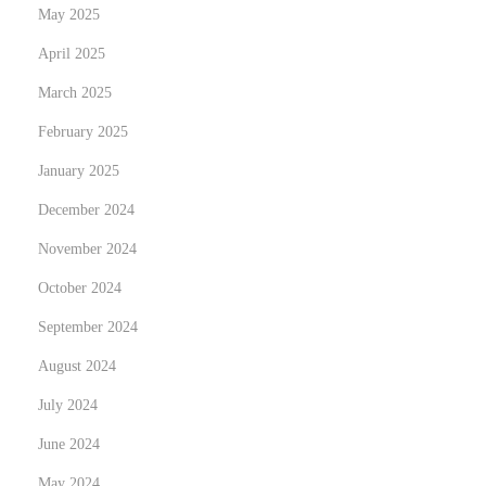
May 2025
p
i
April 2025
c
March 2025
a
February 2025
l
January 2025
P
a
December 2024
r
November 2024
a
October 2024
d
i
September 2024
s
August 2024
e
July 2024
o
June 2024
f
P
May 2024