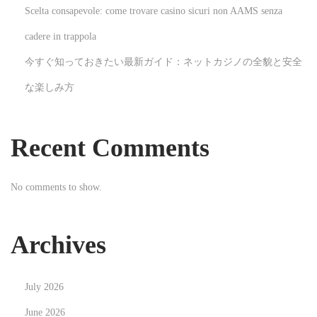
Scelta consapevole: come trovare casino sicuri non AAMS senza
e
i
x
s
cadere in trappola
t
c
今すぐ知っておきたい最新ガイド：ネットカジノの全貌と安全
p
o
な楽しみ方
o
v
s
e
t
r
Recent Comments
:
Y
o
No comments to show.
u
r
D
Archives
r
e
July 2026
a
m
June 2026