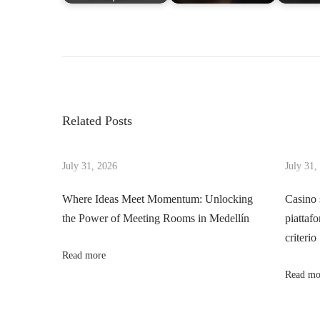
P
P
C
r
a
o
e
s
v
i
s
i
n
Related Posts
o
o
t
u
S
s
July 31, 2026
July 31,
i
n
p
t
Where Ideas Meet Momentum: Unlocking
Casino 
o
e
the Power of Meeting Rooms in Medellín
piattafo
a
s
s
criterio
t
U
Read more
v
:
K
Read mo
:
i
S