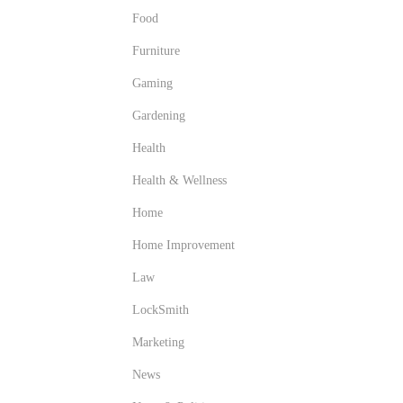
Food
Furniture
Gaming
Gardening
Health
Health & Wellness
Home
Home Improvement
Law
LockSmith
Marketing
News