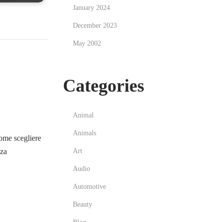
January 2024
December 2023
May 2002
Categories
Animal
Animals
me scegliere
zza
Art
Audio
Automotive
Beauty