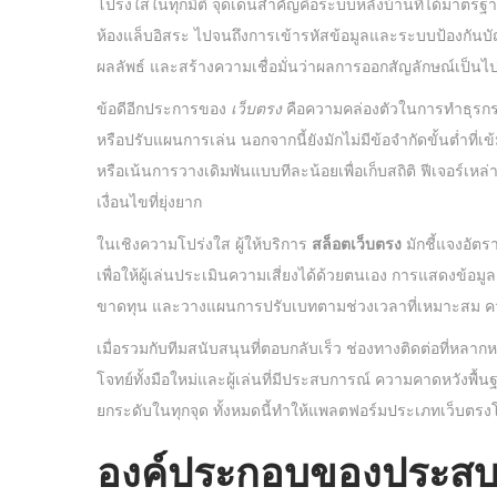
o
โปร่งใสในทุกมิติ จุดเด่นสำคัญคือระบบหลังบ้านที่ได้มาตร
n
ห้องแล็บอิสระ ไปจนถึงการเข้ารหัสข้อมูลและระบบป้องกันบัญช
ผลลัพธ์ และสร้างความเชื่อมั่นว่าผลการออกสัญลักษณ์เป็นไปต
ข้อดีอีกประการของ
เว็บตรง
คือความคล่องตัวในการทำธุรกรร
หรือปรับแผนการเล่น นอกจากนี้ยังมักไม่มีข้อจำกัดขั้นต่ำที
หรือเน้นการวางเดิมพันแบบทีละน้อยเพื่อเก็บสถิติ ฟีเจอร์เ
เงื่อนไขที่ยุ่งยาก
ในเชิงความโปร่งใส ผู้ให้บริการ
สล็อตเว็บตรง
มักชี้แจงอัตร
เพื่อให้ผู้เล่นประเมินความเสี่ยงได้ด้วยตนเอง การแสดงข้อม
ขาดทุน และวางแผนการปรับเบทตามช่วงเวลาที่เหมาะสม ความช
เมื่อรวมกับทีมสนับสนุนที่ตอบกลับเร็ว ช่องทางติดต่อที่ห
โจทย์ทั้งมือใหม่และผู้เล่นที่มีประสบการณ์ ความคาดหวังพ
ยกระดับในทุกจุด ทั้งหมดนี้ทำให้แพลตฟอร์มประเภทเว็บตรงโดด
องค์ประกอบของประสบกา