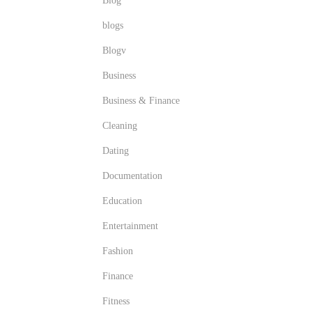
Blog
blogs
Blogv
Business
Business & Finance
Cleaning
Dating
Documentation
Education
Entertainment
Fashion
Finance
Fitness