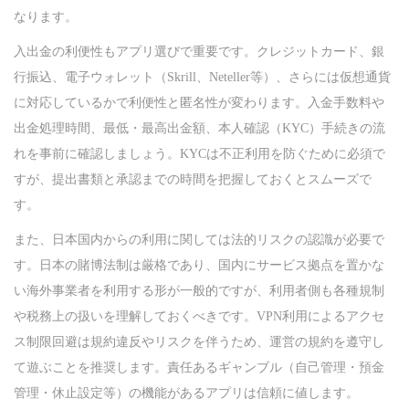
なります。
入出金の利便性もアプリ選びで重要です。クレジットカード、銀
行振込、電子ウォレット（Skrill、Neteller等）、さらには仮想通貨
に対応しているかで利便性と匿名性が変わります。入金手数料や
出金処理時間、最低・最高出金額、本人確認（KYC）手続きの流
れを事前に確認しましょう。KYCは不正利用を防ぐために必須で
すが、提出書類と承認までの時間を把握しておくとスムーズで
す。
また、日本国内からの利用に関しては法的リスクの認識が必要で
す。日本の賭博法制は厳格であり、国内にサービス拠点を置かな
い海外事業者を利用する形が一般的ですが、利用者側も各種規制
や税務上の扱いを理解しておくべきです。VPN利用によるアクセ
ス制限回避は規約違反やリスクを伴うため、運営の規約を遵守し
て遊ぶことを推奨します。責任あるギャンブル（自己管理・預金
管理・休止設定等）の機能があるアプリは信頼に値します。