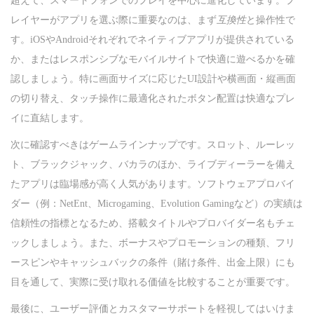
超えて、スマートフォンでのプレイを中心に進化しています。プ
n
レイヤーがアプリを選ぶ際に重要なのは、まず
互換性
と操作性で
す。iOSやAndroidそれぞれでネイティブアプリが提供されている
か、またはレスポンシブなモバイルサイトで快適に遊べるかを確
認しましょう。特に画面サイズに応じたUI設計や横画面・縦画面
の切り替え、タッチ操作に最適化されたボタン配置は快適なプレ
イに直結します。
次に確認すべきはゲームラインナップです。スロット、ルーレッ
ト、ブラックジャック、バカラのほか、ライブディーラーを備え
たアプリは臨場感が高く人気があります。ソフトウェアプロバイ
ダー（例：NetEnt、Microgaming、Evolution Gamingなど）の実績は
信頼性の指標となるため、搭載タイトルやプロバイダー名もチェ
ックしましょう。また、ボーナスやプロモーションの種類、フリ
ースピンやキャッシュバックの条件（賭け条件、出金上限）にも
目を通して、実際に受け取れる価値を比較することが重要です。
最後に、ユーザー評価とカスタマーサポートを軽視してはいけま