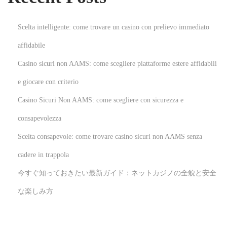
c
e
Scelta intelligente: come trovare un casino con prelievo immediato
g
affidabile
l
Casino sicuri non AAMS: come scegliere piattaforme estere affidabili
i
e
e giocare con criterio
r
Casino Sicuri Non AAMS: come scegliere con sicurezza e
e
consapevolezza
c
Scelta consapevole: come trovare casino sicuri non AAMS senza
o
n
cadere in trappola
c
今すぐ知っておきたい最新ガイド：ネットカジノの全貌と安全
o
な楽しみ方
n
s
a