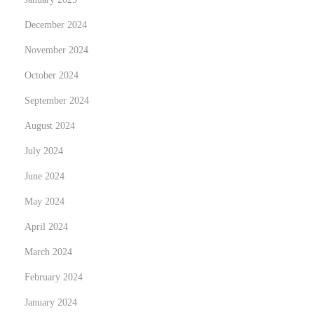
n
December 2024
d
November 2024
O
u
October 2024
t
September 2024
:
August 2024
T
July 2024
h
e
June 2024
S
May 2024
c
April 2024
i
e
March 2024
n
February 2024
c
January 2024
e