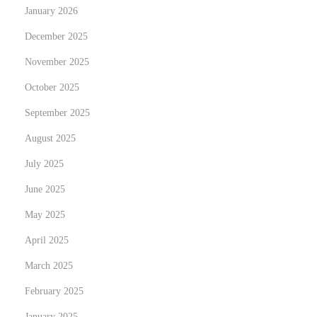
January 2026
t
r
:
W
December 2025
h
November 2025
a
October 2025
t
September 2025
M
a
August 2025
k
July 2025
e
June 2025
s
Y
May 2025
o
April 2025
u
March 2025
S
February 2025
t
a
January 2025