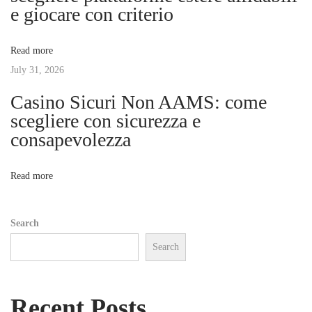
e giocare con criterio
d
a
a
Read more
a
t
July 31, 2026
g
g
Casino Sicuri Non AAMS: come
i
i
scegliere con sicurezza e
o
consapevolezza
o
r
n
n
Read more
a
t
Search
a
Search
p
e
r
Recent Posts
s