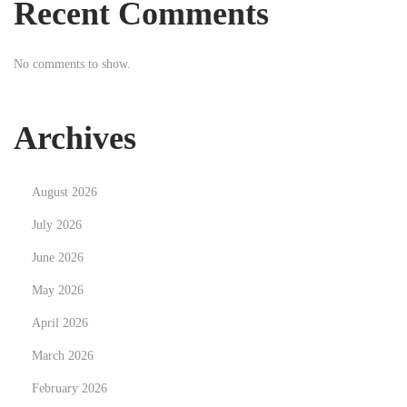
Recent Comments
p
e
No comments to show.
v
o
l
Archives
e
z
August 2026
z
a
July 2026
N
D
June 2026
e
i
May 2026
x
s
t
April 2026
c
p
o
March 2026
o
v
February 2026
s
e