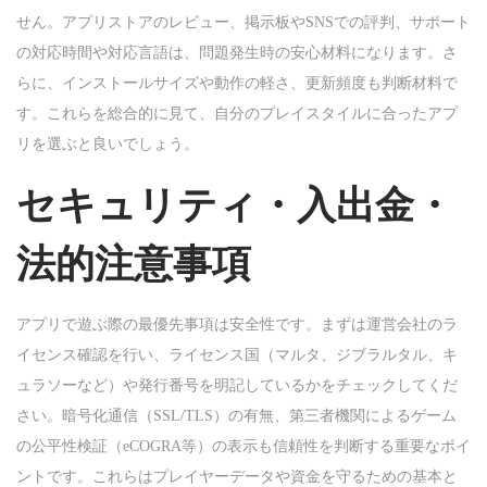
せん。アプリストアのレビュー、掲示板やSNSでの評判、サポート
の対応時間や対応言語は、問題発生時の安心材料になります。さ
らに、インストールサイズや動作の軽さ、更新頻度も判断材料で
す。これらを総合的に見て、自分のプレイスタイルに合ったアプ
リを選ぶと良いでしょう。
セキュリティ・入出金・
法的注意事項
アプリで遊ぶ際の最優先事項は安全性です。まずは運営会社のラ
イセンス確認を行い、ライセンス国（マルタ、ジブラルタル、キ
ュラソーなど）や発行番号を明記しているかをチェックしてくだ
さい。暗号化通信（SSL/TLS）の有無、第三者機関によるゲーム
の公平性検証（eCOGRA等）の表示も信頼性を判断する重要なポイ
ントです。これらはプレイヤーデータや資金を守るための基本と