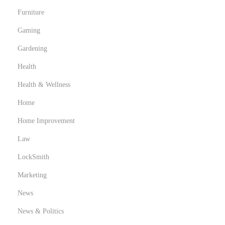
a
Furniture
t
Gaming
i
Gardening
o
n
Health
Health & Wellness
Home
Home Improvement
Law
LockSmith
Marketing
News
News & Politics