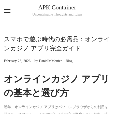
APK Container
S
S
Uncontainable Thoughts and Ideas
k
k
i
i
p
p
スマホで遊ぶ時代の必需品：オンライ
t
t
ンカジノ アプリ完全ガイド
o
o
n
c
.
.
P
P
February 23, 2026
by
DanielMMonier
Blog
a
o
o
o
v
n
s
s
オンラインカジノ アプリ
i
t
t
t
g
e
e
e
の基本と選び方
a
n
d
d
t
t
o
i
i
近年、
オンラインカジノ アプリ
はパソコンブラウザからの利用を
n
n
o