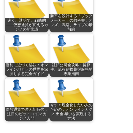
勝率を設計する「ブック
速く、透明で、戦略的
メーカー」の教科書：オ
——仮想通貨が変えるカ
ッズ、戦略、ライブの最
ジノの新常識
前線
勝利に近づく秘訣：オン
註銷公司全攻略：從條
ラインバカラの世界を深
件、流程到收費與服務的
掘りする完全ガイド
專業指南
今すぐ現金化したい人の
暗号通貨で遊ぶ新時代：
ための：オンラインカジ
注目のビットコイン カ
ノ 出金 早いを実現する
ジノ入門
方法
P
C