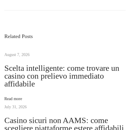
P
r
a
o
e
s
v
i
s
i
n
Related Posts
o
o
t
u
n
s
August 7, 2026
o
n
p
n
Scelta intelligente: come trovare un
o
A
casino con prelievo immediato
a
s
A
affidabile
t
M
v
:
S
Read more
:
July 31, 2026
i
g
Casino sicuri non AAMS: come
u
g
scegliere piattaforme estere affidabili
i