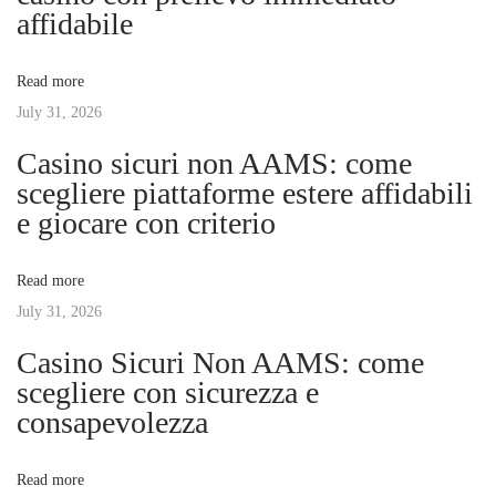
a
s
c
affidabile
t
a
v
:
a
Read more
i
July 31, 2026
i
m
Casino sicuri non AAMS: come
i
g
scegliere piattaforme estere affidabili
g
e giocare con criterio
l
a
i
Read more
o
t
July 31, 2026
r
i
Casino Sicuri Non AAMS: come
i
s
scegliere con sicurezza e
i
consapevolezza
o
t
i
n
Read more