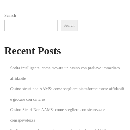
s
c
Search
o
Search
m
m
e
Recent Posts
s
s
e
Scelta intelligente: come trovare un casino con prelievo immediato
n
affidabile
o
Casino sicuri non AAMS: come scegliere piattaforme estere affidabili
n
A
e giocare con criterio
A
Casino Sicuri Non AAMS: come scegliere con sicurezza e
M
consapevolezza
S