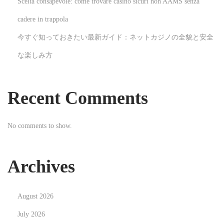
Scelta consapevole: come trovare casino sicuri non AAMS senza
:
c
cadere in trappola
o
今すぐ知っておきたい最新ガイド：ネットカジノの全貌と安全
s
な楽しみ方
a
s
a
Recent Comments
p
e
No comments to show.
r
e
p
Archives
r
i
August 2026
m
a
July 2026