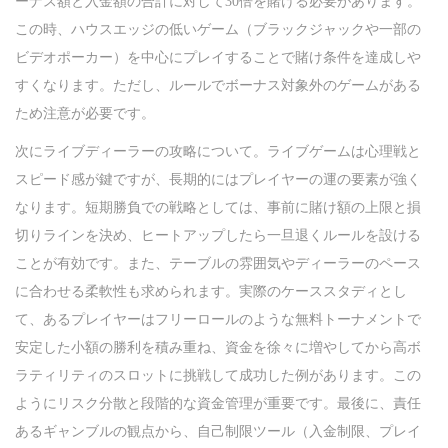
ーナス額と入金額の合計に対して30倍を賭ける必要があります。
この時、ハウスエッジの低いゲーム（ブラックジャックや一部の
ビデオポーカー）を中心にプレイすることで賭け条件を達成しや
すくなります。ただし、ルールでボーナス対象外のゲームがある
ため注意が必要です。
次にライブディーラーの攻略について。ライブゲームは心理戦と
スピード感が鍵ですが、長期的にはプレイヤーの運の要素が強く
なります。短期勝負での戦略としては、事前に賭け額の上限と損
切りラインを決め、ヒートアップしたら一旦退くルールを設ける
ことが有効です。また、テーブルの雰囲気やディーラーのペース
に合わせる柔軟性も求められます。実際のケーススタディとし
て、あるプレイヤーはフリーロールのような無料トーナメントで
安定した小額の勝利を積み重ね、資金を徐々に増やしてから高ボ
ラティリティのスロットに挑戦して成功した例があります。この
ようにリスク分散と段階的な資金管理が重要です。最後に、責任
あるギャンブルの観点から、自己制限ツール（入金制限、プレイ