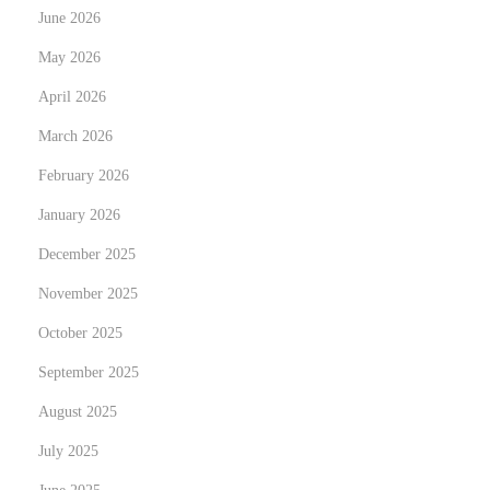
d
June 2026
i
May 2026
r
April 2026
e
g
March 2026
i
February 2026
s
January 2026
t
r
December 2025
a
November 2025
r
October 2025
s
September 2025
i
N
C
August 2025
e
l
July 2025
x
e