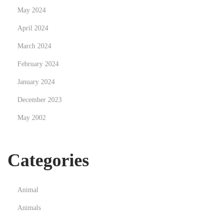
-
May 2024
T
April 2024
a
s
March 2024
t
February 2024
i
January 2024
n
December 2023
g
:
May 2002
S
m
Categories
a
r
t
Animal
W
Animals
a