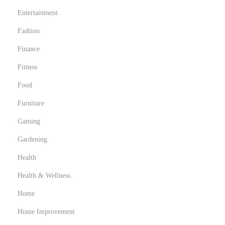
a
Entertainment
t
e
Fashion
g
Finance
i
Fitness
e
Food
s
f
Furniture
o
Gaming
r
Gardening
H
o
Health
u
Health & Wellness
s
Home
t
Home Improvement
o