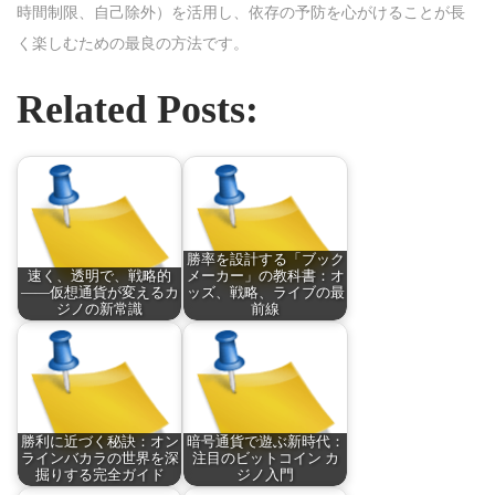
時間制限、自己除外）を活用し、依存の予防を心がけることが長
く楽しむための最良の方法です。
Related Posts:
勝率を設計する「ブック
速く、透明で、戦略的
メーカー」の教科書：オ
——仮想通貨が変えるカ
ッズ、戦略、ライブの最
ジノの新常識
前線
勝利に近づく秘訣：オン
暗号通貨で遊ぶ新時代：
ラインバカラの世界を深
注目のビットコイン カ
掘りする完全ガイド
ジノ入門