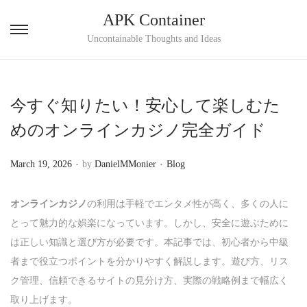
APK Container
S
S
Uncontainable Thoughts and Ideas
k
k
i
i
p
p
今すぐ知りたい！安心して楽しむた
t
t
めのオンラインカジノ完全ガイド
o
o
n
c
.
.
P
P
March 19, 2026
by
DanielMMonier
Blog
a
o
o
o
v
n
s
s
オンラインカジノ
の利用は手軽でエンタメ性が高く、多くの人に
i
t
t
t
とって魅力的な娯楽になっています。しかし、安全に遊ぶために
g
e
e
e
は正しい知識と選び方が必要です。本記事では、初心者から中級
a
n
d
d
者まで役立つポイントを分かりやすく解説します。遊び方、リス
t
t
o
i
ク管理、信頼できるサイトの見分け方、実際の戦略例まで幅広く
i
n
n
取り上げます。
o