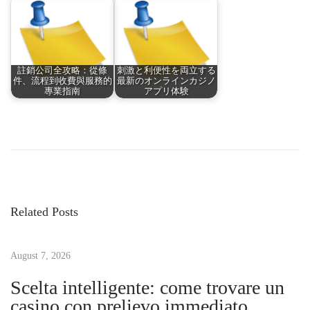
註銷公司全攻略：從條
刺激と利便性を両立する
件、流程到收費與服務的
最新のオンラインカジノ
專業指南
アプリ体験
P
P
G
r
u
o
e
i
v
d
s
i
a
Related Posts
o
p
t
u
r
s
August 7, 2026
a
n
p
t
Scelta intelligente: come trovare un
o
i
casino con prelievo immediato