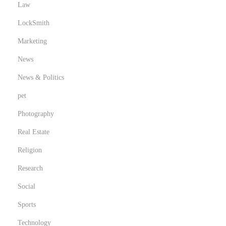
n
Law
H
LockSmith
o
Marketing
m
e
News
s
News & Politics
pet
Photography
Real Estate
Religion
Research
Social
Sports
Technology