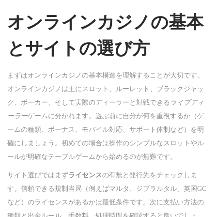
n
オンラインカジノの基本
とサイトの選び方
まずはオンラインカジノの基本構造を理解することが大切です。
オンラインカジノは主にスロット、ルーレット、ブラックジャッ
ク、ポーカー、そして実際のディーラーと対戦できる
ライブディ
ーラー
ゲームに分かれます。遊ぶ前に自分が何を重視するか（ゲ
ームの種類、ボーナス、モバイル対応、サポート体制など）を明
確にしましょう。初めての場合は操作のシンプルなスロットやル
ールが明確なテーブルゲームから始めるのが無難です。
サイト選びではまず
ライセンス
の有無と発行先をチェックしま
す。信頼できる規制当局（例えばマルタ、ジブラルタル、英国GC
など）のライセンスがあるかは最低条件です。次に支払い方法の
種類と出金ルール、手数料、処理時間を確認すると良いでしょ