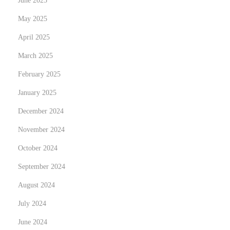
June 2025
t
a
p
r
May 2025
o
,
April 2025
s
S
March 2025
t
a
:
February 2025
f
e
January 2025
,
December 2024
a
November 2024
n
d
October 2024
G
September 2024
r
August 2024
e
July 2024
a
t
June 2024