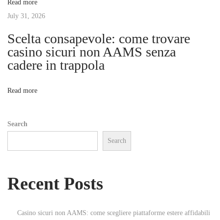
Read more
o
市
t
July 31, 2026
s
場
t
：
Scelta consapevole: come trovare
i
:
成
casino sicuri non AAMS senza
功
cadere in trappola
o
買
房
n
Read more
的
秘
Search
訣
Search
Recent Posts
Casino sicuri non AAMS: come scegliere piattaforme estere affidabili