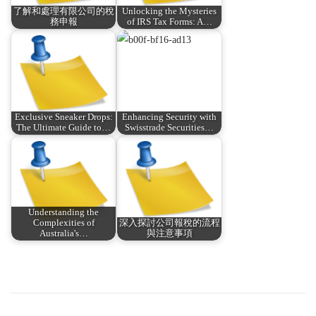
了解和處理有限公司的稅
Unlocking the Mysteries
務申報
of IRS Tax Forms: A…
Exclusive Sneaker Drops:
Enhancing Security with
The Ultimate Guide to…
Swisstrade Securities…
Understanding the
Complexities of
深入探討公司報稅的流程
Australia's…
與注意事項
P
P
了
r
解
o
e
和