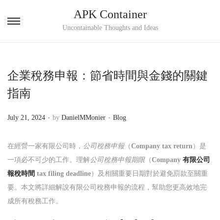
APK Container
S
S
Uncontainable Thoughts and Ideas
k
k
i
i
p
p
企業稅務申報：節省時間與金錢的關鍵
t
t
指南
o
o
n
c
.
.
P
P
July 21, 2024
by
DanielMMonier
Blog
a
o
o
o
v
n
s
s
在經營一家有限公司時，
公司稅務申報
（
Company tax return
）是
i
t
t
t
一項必不可少的工作。理解
公司稅務申報期限
（
Company
有限公司
g
e
e
e
報稅時間
tax filing deadline
）及相關重要日期對於避免罰款至關重
a
n
d
d
要。本文將詳細解說有限公司稅務申報的流程，幫助您更高效地完
t
t
o
i
成所有稅務工作。
i
n
n
o