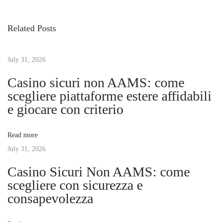
v
處
s
i
理
Related Posts
o
有
t
u
限
s
July 31, 2026
公
n
p
司
Casino sicuri non AAMS: come
o
的
scegliere piattaforme estere affidabili
a
s
稅
e giocare con criterio
t
務
v
:
申
Read more
報
July 31, 2026
i
N
揭
Casino Sicuri Non AAMS: come
e
秘
g
scegliere con sicurezza e
x
房
consapevolezza
t
地
a
p
產