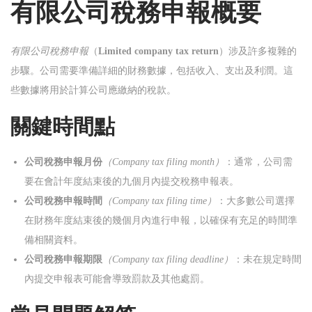
有限公司稅務申報概要
n
有限公司稅務申報
（
Limited company tax return
）涉及許多複雜的
步驟。公司需要準備詳細的財務數據，包括收入、支出及利潤。這
些數據將用於計算公司應繳納的稅款。
關鍵時間點
公司稅務申報月份
（Company tax filing month）
：通常，公司需
要在會計年度結束後的九個月內提交稅務申報表。
公司稅務申報時間
（Company tax filing time）
：大多數公司選擇
在財務年度結束後的幾個月內進行申報，以確保有充足的時間準
備相關資料。
公司稅務申報期限
（Company tax filing deadline）
：未在規定時間
內提交申報表可能會導致罰款及其他處罰。