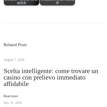
細指南
擇
P
P
B
r
o
o
e
o
v
s
s
i
t
Related Posts
o
Y
t
u
o
s
August 7, 2026
u
n
p
r
Scelta intelligente: come trovare un
o
W
casino con prelievo immediato
a
s
e
affidabile
t
b
v
:
s
Read more
i
July 31, 2026
i
t