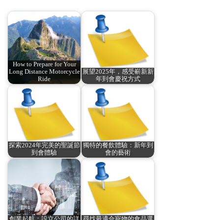
How to Prepare for Your
Long Distance Motorcycle
展望2025年，感受嶄新新
Ride
年到會慶祝方式
探索2024年完美的聖誕節
獨特的餐飲體驗：新年到
到會體驗
會的藝術
創業起航：設立公司的詳
尋找最適合寵物的食品選