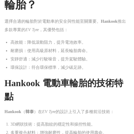
輪胎？
n
選擇合適的輪胎對於電動車的安全與性能至關重要。
Hankook
推出
多款專業的
EV Tyre
，其優勢包括：
高效能：降低滾動阻力，提升電池效率。
耐磨損：使用高級原材料，延長輪胎壽命。
安靜舒適：減少行駛噪音，提升駕駛體驗。
環保設計：符合環保標準，減少碳足跡。
Hankook 電動車輪胎的技術特
點
Hankook
（
韓泰
）在
EV Tyre
的設計上引入了多種前沿技術：
3D網狀技術：提高胎紋的穩定性和操控性能。
多重複合材料：增強耐磨性，提高輪胎的使用壽命。