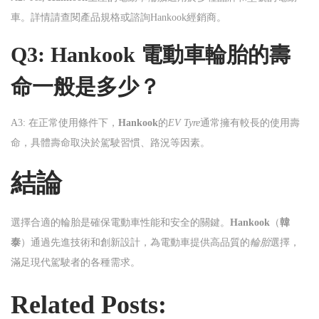
車。詳情請查閱產品規格或諮詢Hankook經銷商。
Q3: Hankook 電動車輪胎的壽
命一般是多少？
A3: 在正常使用條件下，
Hankook
的
EV Tyre
通常擁有較長的使用壽
命，具體壽命取決於駕駛習慣、路況等因素。
結論
選擇合適的輪胎是確保電動車性能和安全的關鍵。
Hankook
（
韓
泰
）通過先進技術和創新設計，為電動車提供高品質的
輪胎
選擇，
滿足現代駕駛者的各種需求。
Related Posts: