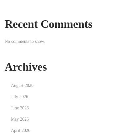
s
S
Recent Comments
p
e
No comments to show.
e
d
O
Archives
p
t
August 2026
i
m
July 2026
i
June 2026
z
May 2026
a
April 2026
t
i