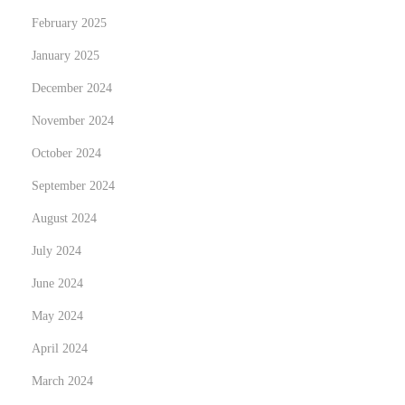
s
February 2025
o
t
r
January 2025
:
m
December 2024
Y
November 2024
o
u
October 2024
r
September 2024
H
August 2024
o
July 2024
m
e
June 2024
w
May 2024
i
April 2024
t
h
March 2024
E