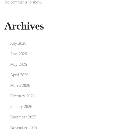
No comments to show.
S
a
r
Archives
a
s
July 2026
o
t
June 2026
a
May 2026
N
온
April 2026
e
라
x
March 2026
인
t
카
February 2026
p
지
January 2026
o
노
December 2025
s
의
t
안
November 2025