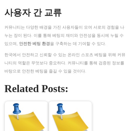
사용자 간 교류
커뮤니티는 다양한 배경을 가진 사용자들이 모여 서로의 경험을 나
누는 장이 된다. 이를 통해 베팅의 재미와 안전성을 동시에 누릴 수
있으며,
안전한 베팅 환경
을 구축하는 데 기여할 수 있다.
한국에서 안전하고 신뢰할 수 있는 온라인 스포츠 베팅을 위해 커뮤
니티의 역할은 무엇보다 중요하다. 커뮤니티를 통해 검증된 정보를
바탕으로 안전한 베팅을 즐길 수 있을 것이다.
Related Posts: