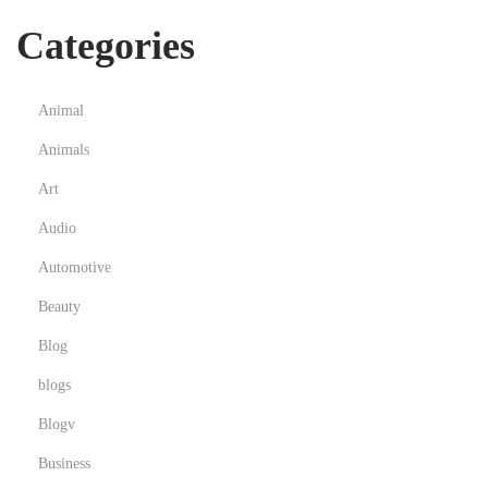
Categories
Animal
Animals
Art
Audio
Automotive
Beauty
Blog
blogs
Blogv
Business