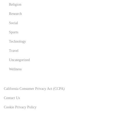
Religion
Research
Social
Sports
Technology
Travel
Uncategorized
Wellness
California Consumer Privacy Act (CCPA)
Contact Us
Cookie Privacy Policy