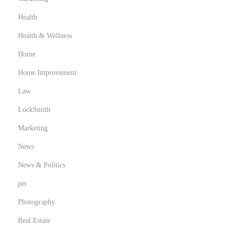
Health
Health & Wellness
Home
Home Improvement
Law
LockSmith
Marketing
News
News & Politics
pet
Photography
Real Estate