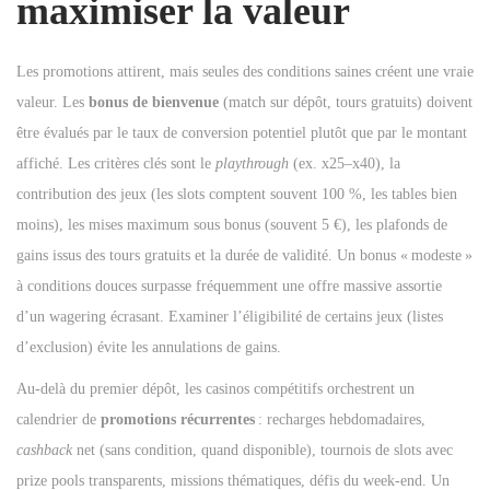
maximiser la valeur
Les promotions attirent, mais seules des conditions saines créent une vraie
valeur. Les
bonus de bienvenue
(match sur dépôt, tours gratuits) doivent
être évalués par le taux de conversion potentiel plutôt que par le montant
affiché. Les critères clés sont le
playthrough
(ex. x25–x40), la
contribution des jeux (les slots comptent souvent 100 %, les tables bien
moins), les mises maximum sous bonus (souvent 5 €), les plafonds de
gains issus des tours gratuits et la durée de validité. Un bonus « modeste »
à conditions douces surpasse fréquemment une offre massive assortie
d’un wagering écrasant. Examiner l’éligibilité de certains jeux (listes
d’exclusion) évite les annulations de gains.
Au-delà du premier dépôt, les casinos compétitifs orchestrent un
calendrier de
promotions récurrentes
: recharges hebdomadaires,
cashback
net (sans condition, quand disponible), tournois de slots avec
prize pools transparents, missions thématiques, défis du week-end. Un