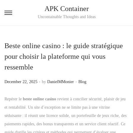
APK Container
S
S
Uncontainable Thoughts and Ideas
k
k
i
i
p
p
Beste online casino : le guide stratégique
t
t
pour choisir la plateforme qui vous
o
o
ressemble
n
c
a
o
.
.
P
P
December 22, 2025
by
DanielMMonier
Blog
v
n
o
o
i
t
s
s
Repérer le
beste online casino
revient à concilier sécurité, plaisir de jeu
g
e
t
t
et rentabilité. Un site d’exception ne se limite pas à une vitrine
a
n
e
e
séduisante : il réunit une licence solide, un portefeuille de jeux riche, des
t
t
d
d
paiements rapides, des bonus transparents et un service client réactif. Ce
i
o
i
guide distille les critères et méthodes qui permettent d’évaluer une
o