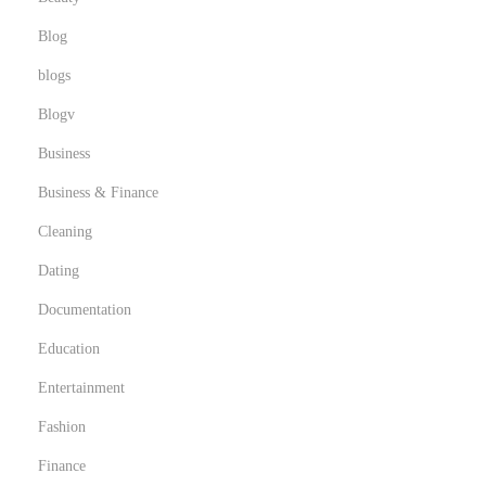
i
Blog
r
e
blogs
r
Blogv
i
Business
s
c
Business & Finance
h
Cleaning
i
Dating
,
Documentation
o
p
Education
p
Entertainment
o
Fashion
r
t
Finance