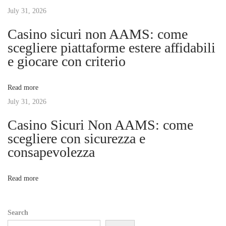
A
July 31, 2026
i
M
Casino sicuri non AAMS: come
S
g
scegliere piattaforme estere affidabili
:
e giocare con criterio
c
a
o
Read more
s
t
July 31, 2026
a
s
Casino Sicuri Non AAMS: come
i
o
scegliere con sicurezza e
n
consapevolezza
o
o
,
n
Read more
c
o
Search
m