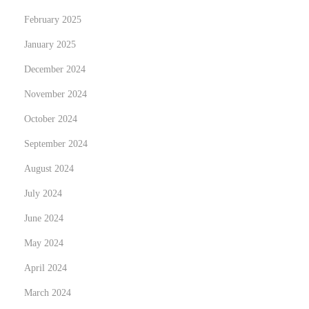
t
i
February 2025
p
n
o
January 2025
o
s
n
December 2024
t
o
November 2024
:
n
October 2024
A
A
September 2024
M
August 2024
S
July 2024
:
June 2024
g
u
May 2024
i
April 2024
d
March 2024
a