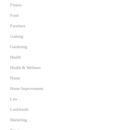
u
Fitness
n
Food
i
Furniture
t
à
Gaming
e
Gardening
t
Health
u
t
Health & Wellness
e
Home
l
Home Improvement
e
Law
LockSmith
Marketing