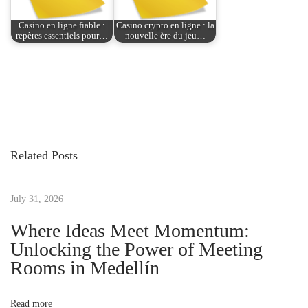
Casino en ligne fiable :
Casino crypto en ligne : la
repères essentiels pour…
nouvelle ère du jeu…
P
P
B
r
o
o
e
o
v
k
s
i
m
Related Posts
o
a
t
u
k
s
July 31, 2026
e
n
p
r
Where Ideas Meet Momentum:
o
n
Unlocking the Power of Meeting
a
s
o
Rooms in Medellín
t
n
v
:
A
Read more