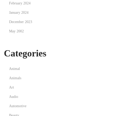
e
February 2024
s
January 2024
s
December 2023
e
May 2002
n
z
i
Categories
a
l
e
Animal
p
Animals
e
Art
r
c
Audio
a
Automotive
p
Beauty