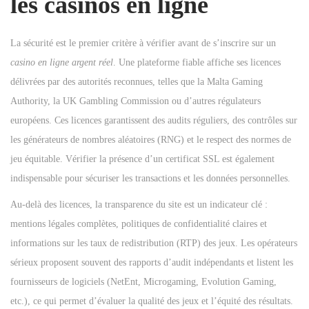
les casinos en ligne
n
n
n
La sécurité est le premier critère à vérifier avant de s’inscrire sur un
casino en ligne argent réel
. Une plateforme fiable affiche ses licences
délivrées par des autorités reconnues, telles que la Malta Gaming
Authority, la UK Gambling Commission ou d’autres régulateurs
européens. Ces licences garantissent des audits réguliers, des contrôles sur
les générateurs de nombres aléatoires (RNG) et le respect des normes de
jeu équitable. Vérifier la présence d’un certificat SSL est également
indispensable pour sécuriser les transactions et les données personnelles.
Au-delà des licences, la transparence du site est un indicateur clé :
mentions légales complètes, politiques de confidentialité claires et
informations sur les taux de redistribution (RTP) des jeux. Les opérateurs
sérieux proposent souvent des rapports d’audit indépendants et listent les
fournisseurs de logiciels (NetEnt, Microgaming, Evolution Gaming,
etc.), ce qui permet d’évaluer la qualité des jeux et l’équité des résultats.