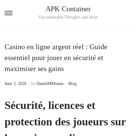
APK Container
S
S
Uncontainable Thoughts and Ideas
k
k
i
i
p
p
Casino en ligne argent réel : Guide
t
t
essentiel pour jouer en sécurité et
o
o
maximiser ses gains
n
c
a
o
.
.
P
P
June 3, 2026
by
DanielMMonier
Blog
v
n
o
o
i
t
s
s
Sécurité, licences et
g
e
t
t
a
n
e
e
protection des joueurs sur
t
t
d
d
i
o
i
o