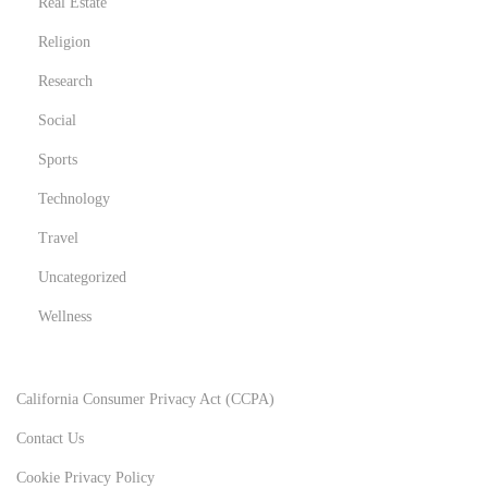
Real Estate
Religion
Research
Social
Sports
Technology
Travel
Uncategorized
Wellness
California Consumer Privacy Act (CCPA)
Contact Us
Cookie Privacy Policy