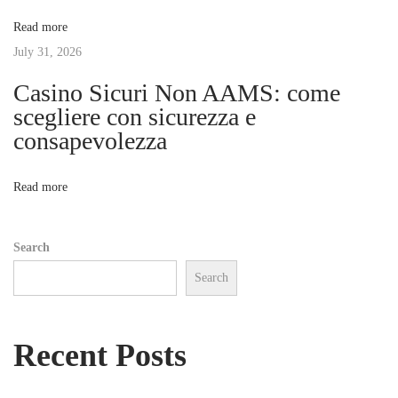
a
s
Read more
a
t
July 31, 2026
l
a
Casino Sicuri Non AAMS: come
i
s
scegliere con sicurezza e
d
consapevolezza
o
e
p
n
Read more
ó
k
Search
e
Search
r
o
n
Recent Posts
l
i