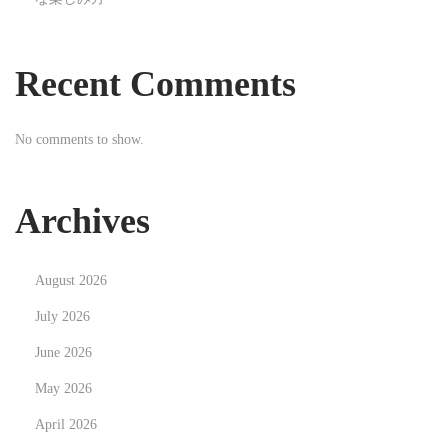
M
o
m
Recent Comments
e
n
No comments to show.
t
T
h
Archives
a
t
August 2026
L
i
July 2026
v
June 2026
e
May 2026
s
April 2026
F