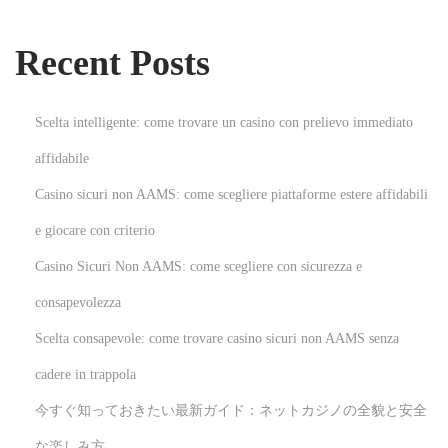
o
m
Recent Posts
a
n
t
Scelta intelligente: come trovare un casino con prelievo immediato
i
affidabile
c
Casino sicuri non AAMS: come scegliere piattaforme estere affidabili
S
h
e giocare con criterio
o
Casino Sicuri Non AAMS: come scegliere con sicurezza e
r
consapevolezza
e
Scelta consapevole: come trovare casino sicuri non AAMS senza
l
i
cadere in trappola
n
今すぐ知っておきたい最新ガイド：ネットカジノの全貌と安全
e
な楽しみ方