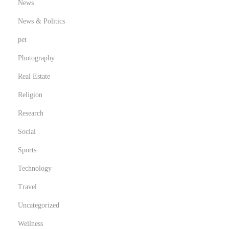
News
News & Politics
pet
Photography
Real Estate
Religion
Research
Social
Sports
Technology
Travel
Uncategorized
Wellness