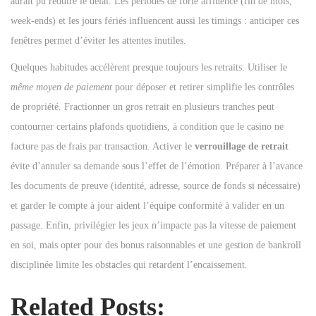
aurait pu réduire le délai. Les périodes de forte affluence (fin de mois,
week-ends) et les jours fériés influencent aussi les timings : anticiper ces
fenêtres permet d’éviter les attentes inutiles.
Quelques habitudes accélèrent presque toujours les retraits. Utiliser le
même moyen de paiement
pour déposer et retirer simplifie les contrôles
de propriété. Fractionner un gros retrait en plusieurs tranches peut
contourner certains plafonds quotidiens, à condition que le casino ne
facture pas de frais par transaction. Activer le
verrouillage de retrait
évite d’annuler sa demande sous l’effet de l’émotion. Préparer à l’avance
les documents de preuve (identité, adresse, source de fonds si nécessaire)
et garder le compte à jour aident l’équipe conformité à valider en un
passage. Enfin, privilégier les jeux n’impacte pas la vitesse de paiement
en soi, mais opter pour des bonus raisonnables et une gestion de bankroll
disciplinée limite les obstacles qui retardent l’encaissement.
Related Posts: