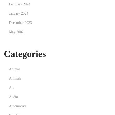
i
February 2024
r
January 2024
u
December 2023
n
c
May 2002
a
s
Categories
i
n
o
Animal
e
Animals
n
l
Art
i
Audio
g
Automotive
n