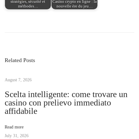
stratégies, sécurité et
Casino crypto en ligne : la
méthodes…
nouvelle ère du jeu…
P
P
S
r
a
o
e
l
v
t
s
i
,
Related Posts
o
S
t
u
a
s
August 7, 2026
n
n
p
d
Scelta intelligente: come trovare un
o
,
casino con prelievo immediato
a
s
a
affidabile
t
n
v
:
d
Read more
“
July 31, 2026