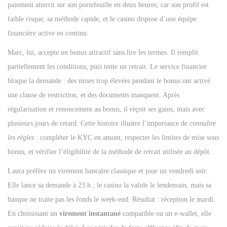
paiement atterrit sur son portefeuille en deux heures, car son profil est
faible risque, sa méthode rapide, et le casino dispose d’une équipe
financière active en continu.
Marc, lui, accepte un bonus attractif sans lire les termes. Il remplit
partiellement les conditions, puis tente un retrait. Le service financier
bloque la demande : des mises trop élevées pendant le bonus ont activé
une clause de restriction, et des documents manquent. Après
régularisation et renoncement au bonus, il reçoit ses gains, mais avec
plusieurs jours de retard. Cette histoire illustre l’importance de
connaître
les règles
: compléter le KYC en amont, respecter les limites de mise sous
bonus, et vérifier l’éligibilité de la méthode de retrait utilisée au dépôt.
Laura préfère un virement bancaire classique et joue un vendredi soir.
Elle lance sa demande à 23 h ; le casino la valide le lendemain, mais sa
banque ne traite pas les fonds le week-end. Résultat : réception le mardi.
En choisissant un
virement instantané
compatible ou un e-wallet, elle