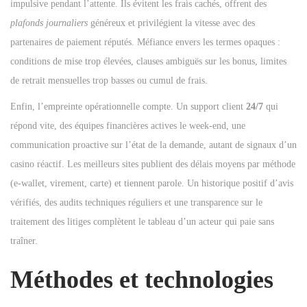
impulsive pendant l’attente. Ils évitent les frais cachés, offrent des
plafonds journaliers
généreux et privilégient la vitesse avec des
partenaires de paiement réputés. Méfiance envers les termes opaques :
conditions de mise trop élevées, clauses ambiguës sur les bonus, limites
de retrait mensuelles trop basses ou cumul de frais.
Enfin, l’empreinte opérationnelle compte. Un support client
24/7
qui
répond vite, des équipes financières actives le week-end, une
communication proactive sur l’état de la demande, autant de signaux d’un
casino réactif. Les meilleurs sites publient des délais moyens par méthode
(e-wallet, virement, carte) et tiennent parole. Un historique positif d’avis
vérifiés, des audits techniques réguliers et une transparence sur le
traitement des litiges complètent le tableau d’un acteur qui paie sans
traîner.
Méthodes et technologies