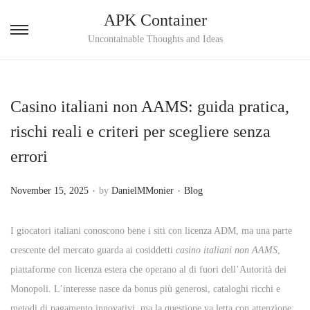
APK Container
S
S
Uncontainable Thoughts and Ideas
k
k
i
i
p
p
Casino italiani non AAMS: guida pratica,
t
t
rischi reali e criteri per scegliere senza
o
o
errori
n
c
a
o
.
.
P
P
November 15, 2025
by
DanielMMonier
Blog
v
n
o
o
i
t
s
s
I giocatori italiani conoscono bene i siti con licenza ADM, ma una parte
g
e
t
t
crescente del mercato guarda ai cosiddetti
casino italiani non AAMS
,
a
n
e
e
piattaforme con licenza estera che operano al di fuori dell’Autorità dei
t
t
d
d
Monopoli. L’interesse nasce da bonus più generosi, cataloghi ricchi e
i
o
i
metodi di pagamento innovativi, ma la questione va letta con attenzione:
o