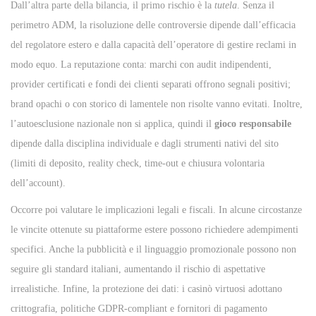
Dall’altra parte della bilancia, il primo rischio è la
tutela
. Senza il
perimetro ADM, la risoluzione delle controversie dipende dall’efficacia
del regolatore estero e dalla capacità dell’operatore di gestire reclami in
modo equo. La reputazione conta: marchi con audit indipendenti,
provider certificati e fondi dei clienti separati offrono segnali positivi;
brand opachi o con storico di lamentele non risolte vanno evitati. Inoltre,
l’autoesclusione nazionale non si applica, quindi il
gioco responsabile
dipende dalla disciplina individuale e dagli strumenti nativi del sito
(limiti di deposito, reality check, time-out e chiusura volontaria
dell’account).
Occorre poi valutare le implicazioni legali e fiscali. In alcune circostanze
le vincite ottenute su piattaforme estere possono richiedere adempimenti
specifici. Anche la pubblicità e il linguaggio promozionale possono non
seguire gli standard italiani, aumentando il rischio di aspettative
irrealistiche. Infine, la protezione dei dati: i casinò virtuosi adottano
crittografia, politiche GDPR-compliant e fornitori di pagamento