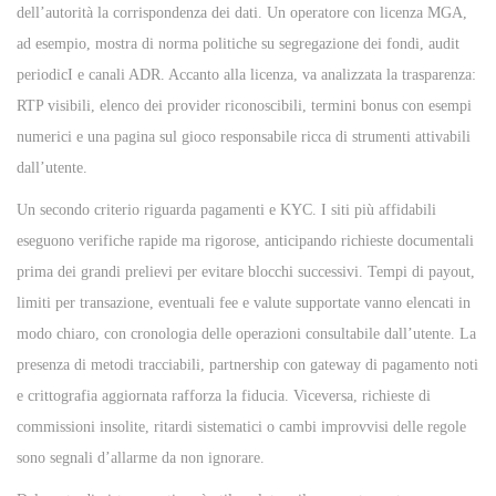
dell’autorità la corrispondenza dei dati. Un operatore con licenza MGA,
ad esempio, mostra di norma politiche su segregazione dei fondi, audit
periodicI e canali ADR. Accanto alla licenza, va analizzata la trasparenza:
RTP visibili, elenco dei provider riconoscibili, termini bonus con esempi
numerici e una pagina sul gioco responsabile ricca di strumenti attivabili
dall’utente.
Un secondo criterio riguarda pagamenti e KYC. I siti più affidabili
eseguono verifiche rapide ma rigorose, anticipando richieste documentali
prima dei grandi prelievi per evitare blocchi successivi. Tempi di payout,
limiti per transazione, eventuali fee e valute supportate vanno elencati in
modo chiaro, con cronologia delle operazioni consultabile dall’utente. La
presenza di metodi tracciabili, partnership con gateway di pagamento noti
e crittografia aggiornata rafforza la fiducia. Viceversa, richieste di
commissioni insolite, ritardi sistematici o cambi improvvisi delle regole
sono segnali d’allarme da non ignorare.