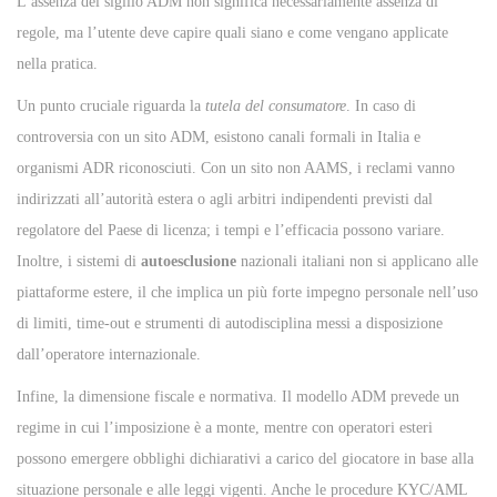
L’assenza del sigillo ADM non significa necessariamente assenza di
regole, ma l’utente deve capire quali siano e come vengano applicate
nella pratica.
Un punto cruciale riguarda la
tutela del consumatore
. In caso di
controversia con un sito ADM, esistono canali formali in Italia e
organismi ADR riconosciuti. Con un sito non AAMS, i reclami vanno
indirizzati all’autorità estera o agli arbitri indipendenti previsti dal
regolatore del Paese di licenza; i tempi e l’efficacia possono variare.
Inoltre, i sistemi di
autoesclusione
nazionali italiani non si applicano alle
piattaforme estere, il che implica un più forte impegno personale nell’uso
di limiti, time-out e strumenti di autodisciplina messi a disposizione
dall’operatore internazionale.
Infine, la dimensione fiscale e normativa. Il modello ADM prevede un
regime in cui l’imposizione è a monte, mentre con operatori esteri
possono emergere obblighi dichiarativi a carico del giocatore in base alla
situazione personale e alle leggi vigenti. Anche le procedure KYC/AML