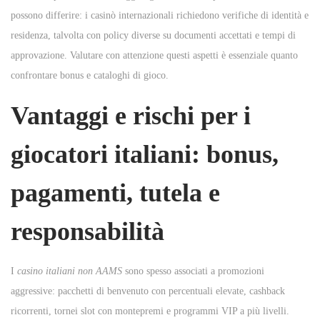
possono differire: i casinò internazionali richiedono verifiche di identità e
residenza, talvolta con policy diverse su documenti accettati e tempi di
approvazione. Valutare con attenzione questi aspetti è essenziale quanto
confrontare bonus e cataloghi di gioco.
Vantaggi e rischi per i
giocatori italiani: bonus,
pagamenti, tutela e
responsabilità
I
casino italiani non AAMS
sono spesso associati a promozioni
aggressive: pacchetti di benvenuto con percentuali elevate, cashback
ricorrenti, tornei slot con montepremi e programmi VIP a più livelli.