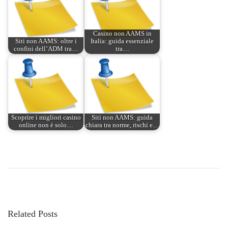
Casino non AAMS in
Siti non AAMS: oltre i
Italia: guida essenziale
confini dell’ADM tra…
tra…
Scoprire i migliori casino
Siti non AAMS: guida
online non è solo…
chiara tra norme, rischi e…
P
P
C
r
a
o
e
s
v
i
s
i
n
Related Posts
o
o