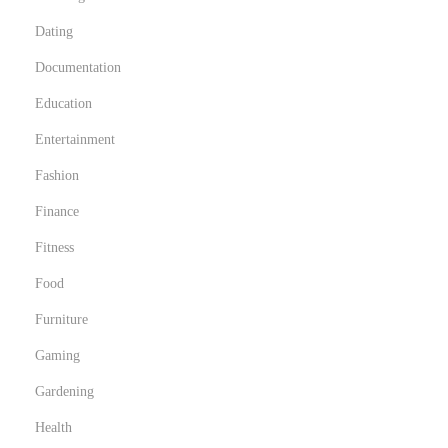
e
Dating
B
e
Documentation
s
Education
t
Entertainment
O
n
Fashion
l
Finance
i
Fitness
n
Food
e
C
Furniture
a
Gaming
s
Gardening
i
n
Health