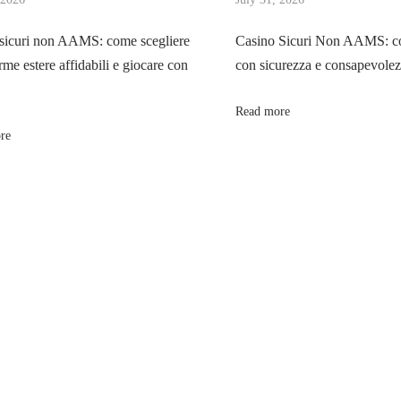
sicuri non AAMS: come scegliere
Casino Sicuri Non AAMS: co
rme estere affidabili e giocare con
con sicurezza e consapevole
Read more
re