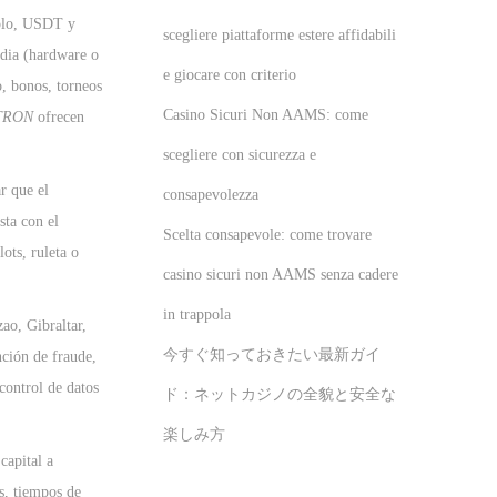
plo, USDT y
scegliere piattaforme estere affidabili
odia (hardware o
e giocare con criterio
o, bonos, torneos
Casino Sicuri Non AAMS: come
TRON
ofrecen
scegliere con sicurezza e
r que el
consapevolezza
sta con el
Scelta consapevole: come trovare
ots, ruleta o
casino sicuri non AAMS senza cadere
in trappola
ao, Gibraltar,
今すぐ知っておきたい最新ガイ
ción de fraude,
 control de datos
ド：ネットカジノの全貌と安全な
楽しみ方
capital a
s, tiempos de