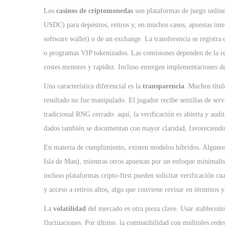
o
Los
casinos de criptomonedas
son plataformas de juego online
n
USDC) para depósitos, retiros y, en muchos casos, apuestas inte
software wallet) o de un exchange. La transferencia se registra 
o programas VIP tokenizados. Las comisiones dependen de la r
costes menores y rapidez. Incluso emergen implementaciones de 
Una característica diferencial es la
transparencia
. Muchos títul
resultado no fue manipulado. El jugador recibe semillas de servi
tradicional RNG cerrado: aquí, la verificación es abierta y audi
dados también se documentan con mayor claridad, favoreciendo 
En materia de cumplimiento, existen modelos híbridos. Alguno
Isla de Man), mientras otros apuestan por un enfoque minimalis
incluso plataformas cripto-first pueden solicitar verificación cu
y acceso a retiros altos, algo que conviene revisar en términos y
La
volatilidad
del mercado es otra pieza clave. Usar stablecoin
fluctuaciones. Por último, la compatibilidad con múltiples r