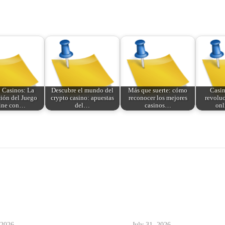
 Casinos: La
Descubre el mundo del
Más que suerte: cómo
Casin
ión del Juego
crypto casino: apuestas
reconocer los mejores
revoluc
ine con…
del…
casinos…
onl
 2026
July 31, 2026