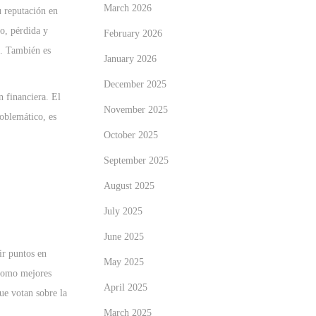
March 2026
 reputación en
to, pérdida y
February 2026
s. También es
January 2026
December 2025
 financiera. El
November 2025
roblemático, es
October 2025
September 2025
August 2025
July 2025
June 2025
ir puntos en
May 2025
como mejores
April 2025
e votan sobre la
March 2025