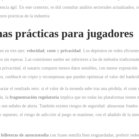
cia ágil. En este contexto, es útil consultar análisis sectoriales actualizados, 
ores prácticas de la industria.
nas prácticas para jugadores
n en tres ejes:
velocidad
,
coste
y
privacidad
. Los depósitos en redes eficiente
s sin esperas. Las comisiones suelen ser inferiores a las de métodos tradicionale
 a privacidad, el usuario comparte menos datos sensibles, con menor exposición 
os,
cashback
en cripto y recompensas que pueden optimizar el valor del bankrol
tar el resultado neto: si el valor de la moneda sube tras una pérdida, el coste r
ás, la
fragmentación regulatoria
implica que no todas las plataformas tienen 
os son señales de alerta. También existen riesgos de seguridad: almacenar fondo
r supuesto, el riesgo de
adicción
al juego se mantiene, con el añadido de la inm
r
billeteras de autocustodia
con frases semilla bien resguardadas; preferir rede