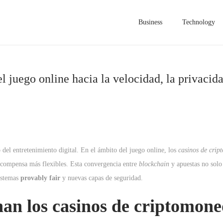
Business
Technology
l juego online hacia la velocidad, la privacida
del entretenimiento digital. En el ámbito del juego online, los
casinos de crip
recompensa más flexibles. Esta convergencia entre
blockchain
y apuestas no solo
sistemas
provably fair
y nuevas capas de seguridad.
an los casinos de criptomon