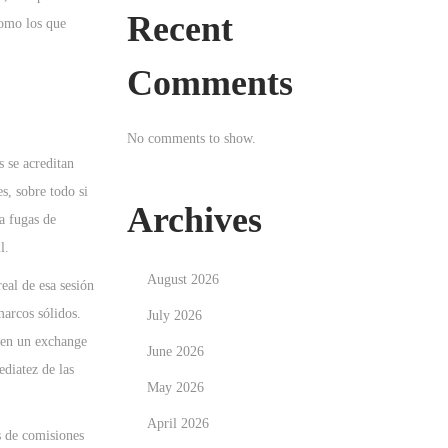
Recent
como los que
Comments
No comments to show.
s se acreditan
s, sobre todo si
Archives
a fugas de
l.
August 2026
eal de esa sesión
marcos sólidos.
July 2026
s en un exchange
June 2026
ediatez de las
May 2026
April 2026
s de comisiones