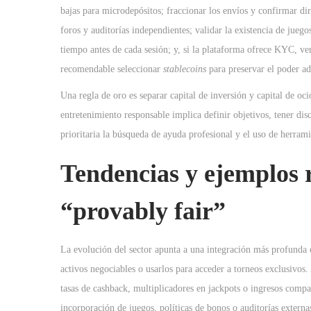
bajas para microdepósitos; fraccionar los envíos y confirmar di
foros y auditorías independientes; validar la existencia de jueg
tiempo antes de cada sesión; y, si la plataforma ofrece KYC, v
recomendable seleccionar
stablecoins
para preservar el poder adq
Una regla de oro es separar capital de inversión y capital de oc
entretenimiento responsable implica definir objetivos, tener dis
prioritaria la búsqueda de ayuda profesional y el uso de herram
Tendencias y ejemplos 
“provably fair”
La evolución del sector apunta a una integración más profunda
activos negociables o usarlos para acceder a torneos exclusivo
tasas de cashback, multiplicadores en jackpots o ingresos com
incorporación de juegos, políticas de bonos o auditorías externa