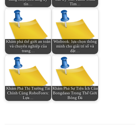
tín…
Tìm…
Khám phá thế giới an toàn
Winbook: lựa chọn thông
và chuyên nghiệp của
minh cho giải trí số và
trang…
đặt…
Khám Phá Thị Trường Tài
Khám Phá Sự Tiện Ích Của
Chính Cùng RoboForex:
Bongdaso Trong Thế Giới
Lựa…
Bóng Đá
P
P
い
r
つ
o
e
で
v
も