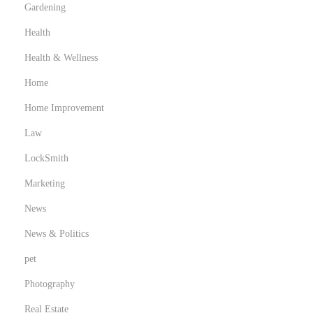
Gardening
Health
Health & Wellness
Home
Home Improvement
Law
LockSmith
Marketing
News
News & Politics
pet
Photography
Real Estate