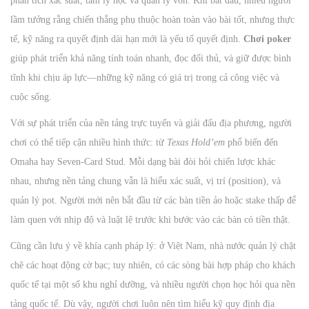
phân tích xác suất, tâm lý học và quản lý vốn. Khi bắt đầu, nhiều người
n
lầm tưởng rằng chiến thắng phụ thuộc hoàn toàn vào bài tốt, nhưng thực
tế, kỹ năng ra quyết định dài hạn mới là yếu tố quyết định.
Chơi poker
giúp phát triển khả năng tính toán nhanh, đọc đối thủ, và giữ được bình
tĩnh khi chịu áp lực—những kỹ năng có giá trị trong cả công việc và
cuộc sống.
Với sự phát triển của nền tảng trực tuyến và giải đấu địa phương, người
chơi có thể tiếp cận nhiều hình thức: từ
Texas Hold’em
phổ biến đến
Omaha hay Seven-Card Stud. Mỗi dạng bài đòi hỏi chiến lược khác
nhau, nhưng nền tảng chung vẫn là hiểu xác suất, vị trí (position), và
quản lý pot. Người mới nên bắt đầu từ các bàn tiền ảo hoặc stake thấp để
làm quen với nhịp độ và luật lệ trước khi bước vào các bàn có tiền thật.
Cũng cần lưu ý về khía cạnh pháp lý: ở Việt Nam, nhà nước quản lý chặt
chẽ các hoạt động cờ bạc; tuy nhiên, có các sòng bài hợp pháp cho khách
quốc tế tại một số khu nghỉ dưỡng, và nhiều người chọn học hỏi qua nền
tảng quốc tế. Dù vậy, người chơi luôn nên tìm hiểu kỹ quy định địa