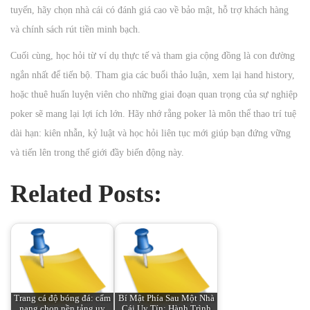
tuyến, hãy chọn nhà cái có đánh giá cao về bảo mật, hỗ trợ khách hàng
và chính sách rút tiền minh bạch.
Cuối cùng, học hỏi từ ví dụ thực tế và tham gia cộng đồng là con đường
ngắn nhất để tiến bộ. Tham gia các buổi thảo luận, xem lại hand history,
hoặc thuê huấn luyện viên cho những giai đoạn quan trọng của sự nghiệp
poker sẽ mang lại lợi ích lớn. Hãy nhớ rằng poker là môn thể thao trí tuệ
dài hạn: kiên nhẫn, kỷ luật và học hỏi liên tục mới giúp bạn đứng vững
và tiến lên trong thế giới đầy biến động này.
Related Posts:
Trang cá độ bóng đá: cẩm
Bí Mật Phía Sau Một Nhà
nang chọn nền tảng uy
Cái Uy Tín: Hành Trình