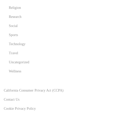
Religion
Research
Social
Sports
Technology
Travel
Uncategorized
Wellness
California Consumer Privacy Act (CCPA)
Contact Us
Cookie Privacy Policy