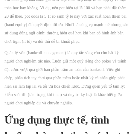
toán học hay không. Ví dụ, nếu pot hiện tại là 100 và bạn phải đặt thêm
20 để theo, pot odds là 5:1; so sánh tỷ lệ này với xác suất hoàn thiện bài
(hand equity) để quyết định tối ưu. Bluff là công cụ mạnh mẽ nhưng cần
sử dụng đúng ngữ cảnh: thường hiệu quả hơn khi bạn có hình ảnh bàn
chơi tight (ít tố) và đối thủ dễ bị khuất phục.
Quản lý vốn (bankroll management) là quy tắc sống còn cho bất kỳ
người chơi nghiêm túc nào. Luôn giữ một quỹ riêng cho poker và tránh
đặt cược vượt quá giới hạn phần trăm an toàn của bankroll. Việc ghi
chép, phân tích tay chơi qua phần mềm hoặc nhật ký cá nhân giúp phát
hiện sai lầm lặp lại và tối ưu hóa chiến lược. Đừng quên yếu tố tâm lý:
kiểm soát tilt (tâm trạng khi thua) và duy trì kỷ luật là khác biệt giữa
người chơi nghiệp dư và chuyên nghiệp.
Ứng dụng thực tế, tình