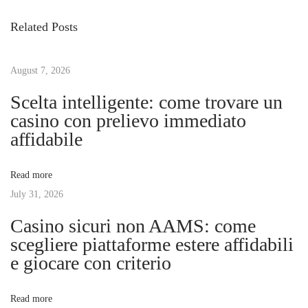
s
i
ど
Related Posts
o
こ
t
u
で
s
August 7, 2026
も
n
p
勝
Scelta intelligente: come trovare un
o
負
casino con prelievo immediato
a
s
！
affidabile
t
初
v
:
心
Read more
者
July 31, 2026
i
か
Casino sicuri non AAMS: come
ら
g
scegliere piattaforme estere affidabili
上
e giocare con criterio
級
a
者
Read more
ま