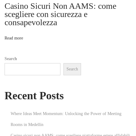
n
Casino Sicuri Non AAMS: come
i
i
scegliere con sicurezza e
s
consapevolezza
o
u
i
n
Read more
c
a
Search
s
Search
i
n
o
Recent Posts
n
o
n
Where Ideas Meet Momentum: Unlocking the Power of Meeting
A
Rooms in Medellín
A
Casino sicuri non AAMS: come scegliere piattaforme estere affidabili