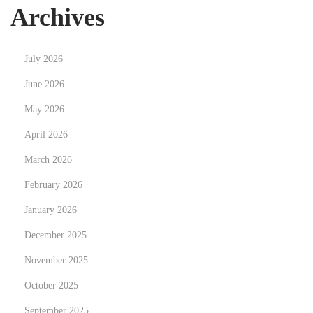
p
Archives
e
r
July 2026
g
i
June 2026
o
May 2026
c
April 2026
a
March 2026
t
o
February 2026
r
January 2026
i
December 2025
a
t
November 2025
t
October 2025
e
September 2025