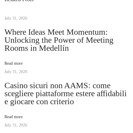
o
e
t
u
t
s
July 31, 2026
i
n
p
d
Where Ideas Meet Momentum:
o
e
Unlocking the Power of Meeting
a
s
l
Rooms in Medellín
t
l
v
:
e
Read more
r
July 31, 2026
i
e
Casino sicuri non AAMS: come
c
g
scegliere piattaforme estere affidabili
e
e giocare con criterio
n
a
s
Read more
i
t
July 31, 2026
o