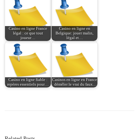
Casino en ligne France
Casino en ligne en
légal : ce que tout
Belgique: jouer malin,
joueur…
légal et…
Casino en ligne fiable :
Casinos en ligne en France
repères essentiels pour…
: démêler le vrai du faux…
P
P
I
r
s
o
e
e
v
g
s
i
r
Related Posts