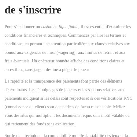
de s'inscrire
Pour sélectionner un
casino en ligne fiable
, il est essentiel d'examiner les
conditions financières et techniques. Commencez par lire les termes et
conditions, en portant une attention particulière aux clauses relatives aux
bonus, aux exigences de mise (wagering), aux limites de retrait et aux
frais éventuels. Un opérateur honnête affiche des conditions claires et
accessibles, sans jargon destiné à piéger le joueur.
La rapidité et la transparence des paiements font partie des éléments
déterminants. Les témoignages de joueurs et les sections relatives aux
paiements indiquent si les délais sont respectés et si des vérifications KYC
(connaissance du client) sont demandées de façon raisonnable. Méfiez-
vous des sites qui multiplient les documents requis sans motif valable ou
qui retiennent des fonds sans explication.
Sur le plan technique, la compatibilité mobile, la stabilité des jeux et la