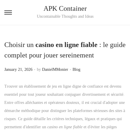
APK Container
S
S
Uncontainable Thoughts and Ideas
k
k
i
i
p
p
Choisir un
casino en ligne fiable
: le guide
t
t
complet pour jouer sereinement
o
o
n
c
.
.
P
P
January 21, 2026
by
DanielMMonier
Blog
a
o
o
o
v
n
s
s
Trouver un établissement de jeu en ligne digne de confiance est devenu
i
t
t
t
essentiel pour tout joueur souhaitant conjuguer divertissement et sécurité.
g
e
e
e
Entre offres alléchantes et opérateurs douteux, il est crucial d'adopter une
a
n
d
d
démarche méthodique pour distinguer les plateformes sérieuses des sites à
t
t
o
i
risques. Ce guide détaille les critères techniques, légaux et pratiques qui
i
n
n
permettent d'identifier un
casino en ligne fiable
et d'éviter les pièges
o