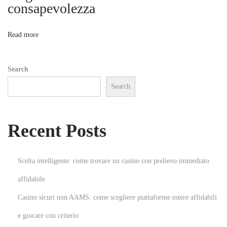
r
consapevolezza
o
e
a
n
Read more
n
d
Search
A
Search
n
o
n
Recent Posts
y
m
i
Scelta intelligente: come trovare un casino con prelievo immediato
t
affidabile
y
Casino sicuri non AAMS: come scegliere piattaforme estere affidabili
-
F
e giocare con criterio