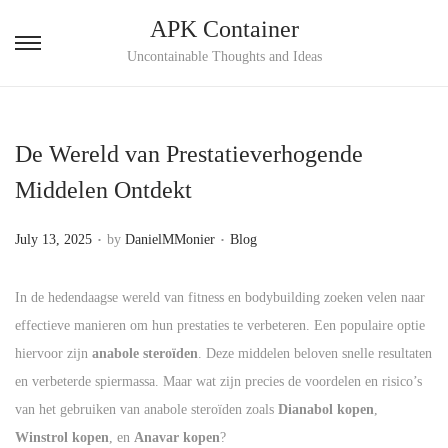
APK Container
S
S
Uncontainable Thoughts and Ideas
k
k
i
i
p
p
De Wereld van Prestatieverhogende
t
t
Middelen Ontdekt
o
o
n
c
.
.
P
P
July 13, 2025
by
DanielMMonier
Blog
a
o
o
o
v
n
s
s
In de hedendaagse wereld van fitness en bodybuilding zoeken velen naar
i
t
t
t
effectieve manieren om hun prestaties te verbeteren. Een populaire optie
g
e
e
e
hiervoor zijn
anabole steroïden
. Deze middelen beloven snelle resultaten
a
n
d
d
en verbeterde spiermassa. Maar wat zijn precies de voordelen en risico’s
t
t
o
i
van het gebruiken van anabole steroïden zoals
Dianabol kopen
,
i
n
n
Winstrol kopen
, en
Anavar kopen
?
o