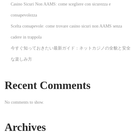
o
Casino Sicuri Non AAMS: come scegliere con sicurezza e
c
consapevolezza
u
Scelta consapevole: come trovare casino sicuri non AAMS senza
s
e
cadere in trappola
d
今すぐ知っておきたい最新ガイド：ネットカジノの全貌と安全
O
な楽しみ方
n
l
i
Recent Comments
n
e
No comments to show.
G
a
m
Archives
b