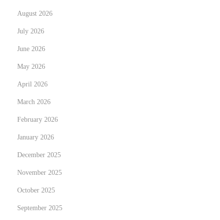
l
August 2026
i
n
July 2026
g
June 2026
N
U
May 2026
e
n
x
April 2026
l
t
o
March 2026
p
c
February 2026
o
k
January 2026
s
i
t
n
December 2025
:
g
November 2025
B
October 2025
o
September 2025
t