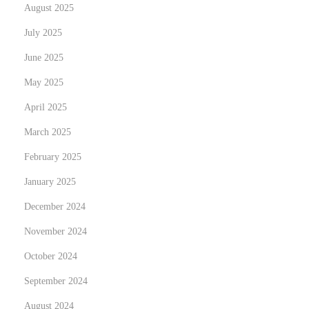
a
August 2025
n
July 2025
i
June 2025
c
a
May 2025
l
April 2025
A
March 2025
l
February 2025
c
h
January 2025
e
December 2024
m
November 2024
y
:
October 2024
M
September 2024
o
August 2024