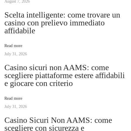
s
August 7, 2026
i
n
p
m
Scelta intelligente: come trovare un
o
a
casino con prelievo immediato
a
s
t
affidabile
t
e
v
:
G
Read more
u
July 31, 2026
i
i
Casino sicuri non AAMS: come
d
g
scegliere piattaforme estere affidabili
e
e giocare con criterio
t
a
o
Read more
S
t
July 31, 2026
e
c
Casino Sicuri Non AAMS: come
i
u
scegliere con sicurezza e