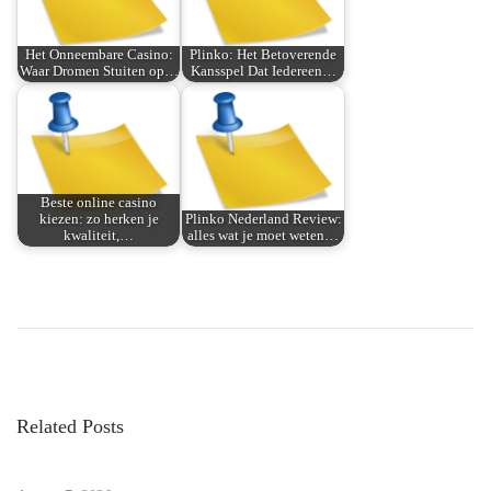
Het Onneembare Casino:
Plinko: Het Betoverende
Waar Dromen Stuiten op…
Kansspel Dat Iedereen…
Beste online casino
kiezen: zo herken je
Plinko Nederland Review:
kwaliteit,…
alles wat je moet weten…
P
P
Y
r
o
o
e
u
v
r
s
i
U
Related Posts
o
l
t
u
t