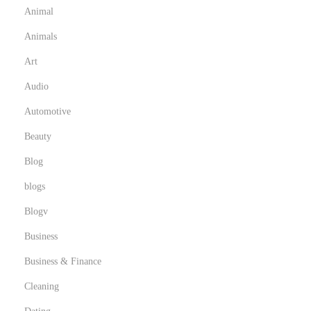
M
Animal
y
Animals
c
o
Art
l
Audio
o
Automotive
g
Beauty
i
c
Blog
a
blogs
l
Blogv
F
r
Business
o
Business & Finance
n
Cleaning
t