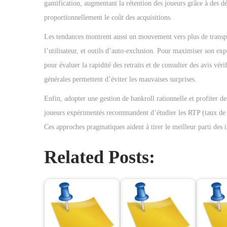
gamification, augmentant la rétention des joueurs grâce à des d
proportionnellement le coût des acquisitions.
Les tendances montrent aussi un mouvement vers plus de transpar
l’utilisateur, et outils d’auto-exclusion. Pour maximiser son expé
pour évaluer la rapidité des retraits et de consulter des avis véri
générales permettent d’éviter les mauvaises surprises.
Enfin, adopter une gestion de bankroll rationnelle et profiter d
joueurs expérimentés recommandent d’étudier les RTP (taux de re
Ces approches pragmatiques aident à tirer le meilleur parti des 
Related Posts: