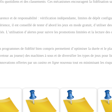
éfis quotidiens et des classements. Ces mécanismes encouragent la fidélisation 
ence et de responsabilité : vérification indépendante, limites de dépôt configu
rience, il est conseillé de tester d’abord les jeux en mode gratuit, d’utiliser des
fiés. L’utilisation d’alertes pour suivre les promotions limitées et la lecture des
es programmes de fidélité bien compris permettent d’optimiser la durée et le pla
tour au joueur) des machines à sous et de diversifier les types de jeux pour lim
innovations offertes par un
casino en ligne nouveau
tout en minimisant les risqu