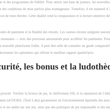
ue et des programmes de fidélité. Pour attirer une base de joueurs, les nouvelle
des conditions de mise parfois plus avantageuses. Toutefois, il est essentiel d’
es de mise élevées. Cette dualité rend la comparaison et la lecture attentive des
hodes de paiement et la fluidité des retraits. Les casinos récents intègrent souven
to-monnaies — avec des processus automatisés pour accélérer les paiements. Pou
nouvelle plateforme fiable, il peut être utile de consulter un guide comparatif 
lectionner les opérateurs qui offrent le meilleur rapport qualité/prix.
rité, les bonus et la ludothè
 priorité. Vérifier la licence de jeu, le chiffrement SSL et la réputation de l’édit
dants (eCOGRA, iTech Labs) garantissent un fonctionnement équitable des jeu
e et ses audits sur son site, ainsi que des politiques de jeu responsable et des