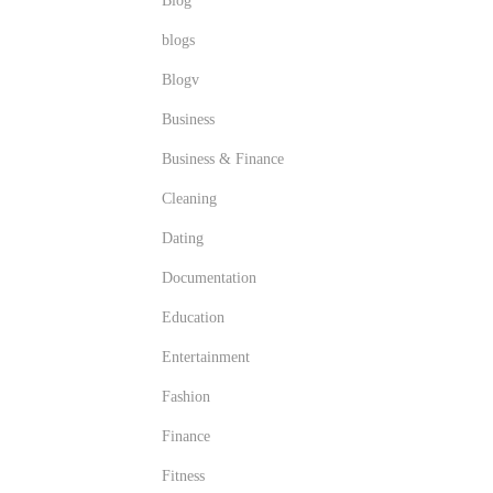
Blog
blogs
Blogv
Business
Business & Finance
Cleaning
Dating
Documentation
Education
Entertainment
Fashion
Finance
Fitness