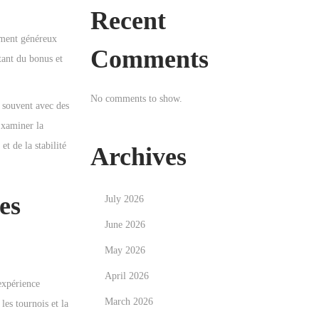
Recent
emment généreux
Comments
ntant du bonus et
No comments to show.
t souvent avec des
Examiner la
t de la stabilité
Archives
es
July 2026
June 2026
May 2026
April 2026
’expérience
March 2026
les tournois et la