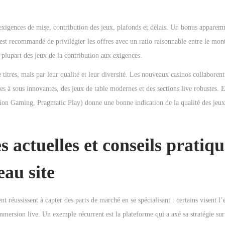
 : exigences de mise, contribution des jeux, plafonds et délais. Un bonus appar
Il est recommandé de privilégier les offres avec un ratio raisonnable entre le mo
 plupart des jeux de la contribution aux exigences.
itres, mais par leur qualité et leur diversité. Les nouveaux casinos collaboren
à sous innovantes, des jeux de table modernes et des sections live robustes. 
on Gaming, Pragmatic Play) donne une bonne indication de la qualité des jeux e
 actuelles et conseils pratiqu
au site
 réussissent à capter des parts de marché en se spécialisant : certains visent l
mersion live. Un exemple récurrent est la plateforme qui a axé sa stratégie sur 