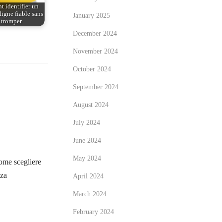
 identifier un
ligne fiable sans
January 2025
 tromper
December 2024
November 2024
October 2024
September 2024
August 2024
July 2024
June 2024
May 2024
me scegliere
zza
April 2024
March 2024
February 2024