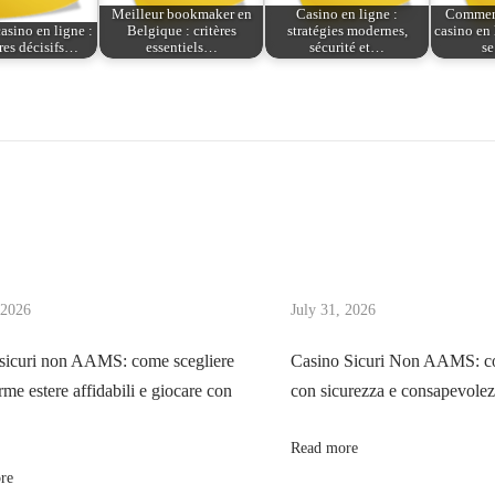
Meilleur bookmaker en
Casino en ligne :
Comment
asino en ligne :
Belgique : critères
stratégies modernes,
casino en 
ères décisifs…
essentiels…
sécurité et…
se
 2026
July 31, 2026
sicuri non AAMS: come scegliere
Casino Sicuri Non AAMS: co
rme estere affidabili e giocare con
con sicurezza e consapevole
Read more
re