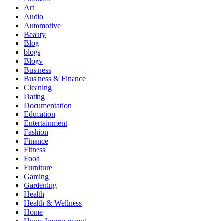
Art
Audio
Automotive
Beauty
Blog
blogs
Blogv
Business
Business & Finance
Cleaning
Dating
Documentation
Education
Entertainment
Fashion
Finance
Fitness
Food
Furniture
Gaming
Gardening
Health
Health & Wellness
Home
Home Improvement