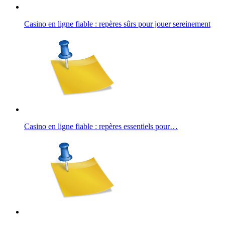
Casino en ligne fiable : repères sûrs pour jouer sereinement
Casino en ligne fiable : repères essentiels pour…