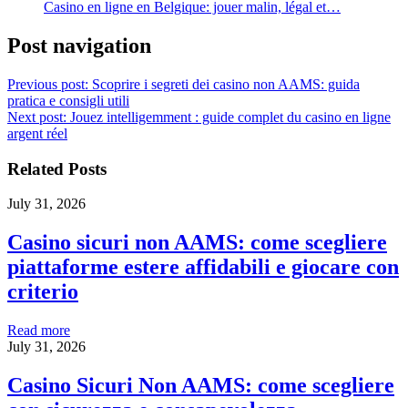
Casino en ligne en Belgique: jouer malin, légal et…
Post navigation
Previous post:
Scoprire i segreti dei casino non AAMS: guida
pratica e consigli utili
Next post:
Jouez intelligemment : guide complet du casino en ligne
argent réel
Related Posts
July 31, 2026
Casino sicuri non AAMS: come scegliere
piattaforme estere affidabili e giocare con
criterio
Read more
July 31, 2026
Casino Sicuri Non AAMS: come scegliere