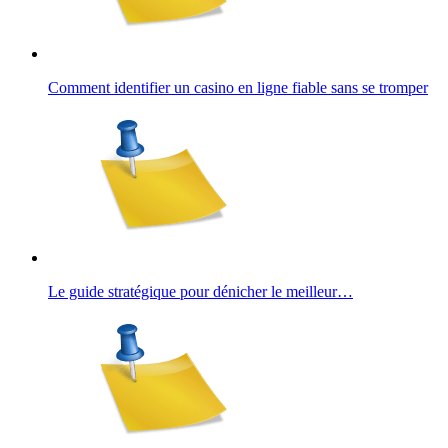
Comment identifier un casino en ligne fiable sans se tromper
Le guide stratégique pour dénicher le meilleur…