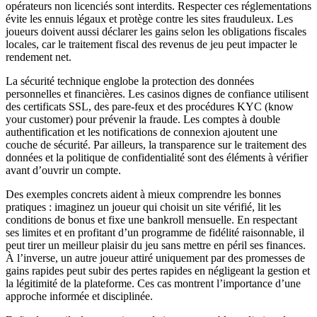
opérateurs non licenciés sont interdits. Respecter ces réglementations
évite les ennuis légaux et protège contre les sites frauduleux. Les
joueurs doivent aussi déclarer les gains selon les obligations fiscales
locales, car le traitement fiscal des revenus de jeu peut impacter le
rendement net.
La sécurité technique englobe la protection des données
personnelles et financières. Les casinos dignes de confiance utilisent
des certificats SSL, des pare-feux et des procédures KYC (know
your customer) pour prévenir la fraude. Les comptes à double
authentification et les notifications de connexion ajoutent une
couche de sécurité. Par ailleurs, la transparence sur le traitement des
données et la politique de confidentialité sont des éléments à vérifier
avant d’ouvrir un compte.
Des exemples concrets aident à mieux comprendre les bonnes
pratiques : imaginez un joueur qui choisit un site vérifié, lit les
conditions de bonus et fixe une bankroll mensuelle. En respectant
ses limites et en profitant d’un programme de fidélité raisonnable, il
peut tirer un meilleur plaisir du jeu sans mettre en péril ses finances.
À l’inverse, un autre joueur attiré uniquement par des promesses de
gains rapides peut subir des pertes rapides en négligeant la gestion et
la légitimité de la plateforme. Ces cas montrent l’importance d’une
approche informée et disciplinée.