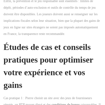
Enfin, la prévention et le jeu responsable sont essentiels : limites de
dépôt, périodes d’auto-exclusion et outils de contrôle du temps de jeu
doivent être disponibles. Les joueurs doivent aussi se renseigner sur les
implications fiscales selon leur situation, bien que la plupart des gains de
jeux en ligne sur sites étrangers ne soient pas imposés automatiquement
en France, la transparence reste recommandée.
Études de cas et conseils
pratiques pour optimiser
votre expérience et vos
gains
Cas pratique 1 : Pierre choisit un site avec des jeux de fournisseurs
réputés, un RTP moyen élevé et des
conditions de bonus
raisonnables. Il