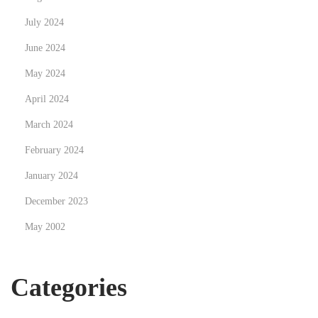
t
d
July 2024
:
a
June 2024
n
s
May 2024
l
April 2024
’
March 2024
u
n
February 2024
i
January 2024
v
December 2023
e
May 2002
r
s
d
Categories
u
j