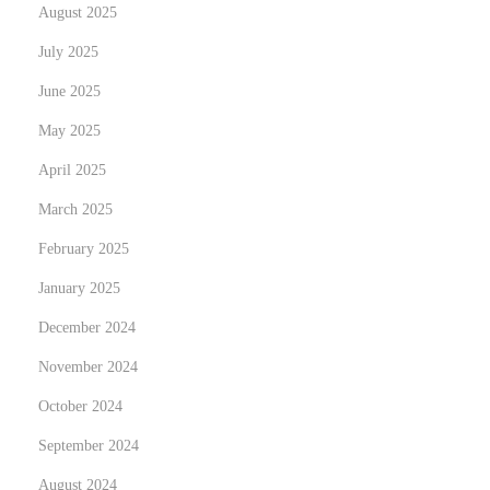
August 2025
c
o
July 2025
n
June 2025
f
May 2025
i
a
April 2025
n
March 2025
c
February 2025
e
N
January 2025
P
e
l
December 2024
x
o
November 2024
t
n
October 2024
p
g
o
e
September 2024
s
z
August 2024