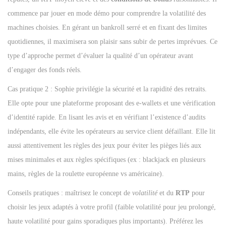
commence par jouer en mode démo pour comprendre la volatilité des
machines choisies. En gérant un bankroll serré et en fixant des limites
quotidiennes, il maximisera son plaisir sans subir de pertes imprévues. Ce
type d’approche permet d’évaluer la qualité d’un opérateur avant
d’engager des fonds réels.
Cas pratique 2 : Sophie privilégie la sécurité et la rapidité des retraits.
Elle opte pour une plateforme proposant des e-wallets et une vérification
d’identité rapide. En lisant les avis et en vérifiant l’existence d’audits
indépendants, elle évite les opérateurs au service client défaillant. Elle lit
aussi attentivement les règles des jeux pour éviter les pièges liés aux
mises minimales et aux règles spécifiques (ex : blackjack en plusieurs
mains, règles de la roulette européenne vs américaine).
Conseils pratiques : maîtrisez le concept de
volatilité
et du
RTP
pour
choisir les jeux adaptés à votre profil (faible volatilité pour jeu prolongé,
haute volatilité pour gains sporadiques plus importants). Préférez les