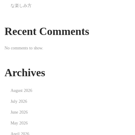
な楽しみ方
a
n
g
Recent Comments
k
o
No comments to show.
k
H
a
Archives
s
t
August 2026
o
O
July 2026
f
June 2026
f
May 2026
e
April 2026
r