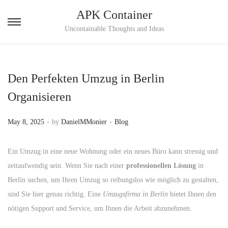
APK Container
S
S
Uncontainable Thoughts and Ideas
k
k
i
i
p
p
Den Perfekten Umzug in Berlin
t
t
Organisieren
o
o
n
c
.
.
P
P
May 8, 2025
by
DanielMMonier
Blog
a
o
o
o
v
n
s
s
Ein Umzug in eine neue Wohnung oder ein neues Büro kann stressig und
i
t
t
t
zeitaufwendig sein. Wenn Sie nach einer
professionellen Lösung
in
g
e
e
e
Berlin suchen, um Ihren Umzug so reibungslos wie möglich zu gestalten,
a
n
d
d
sind Sie hier genau richtig. Eine
Umzugsfirma in Berlin
bietet Ihnen den
t
t
o
i
nötigen Support und Service, um Ihnen die Arbeit abzunehmen.
i
n
n
o