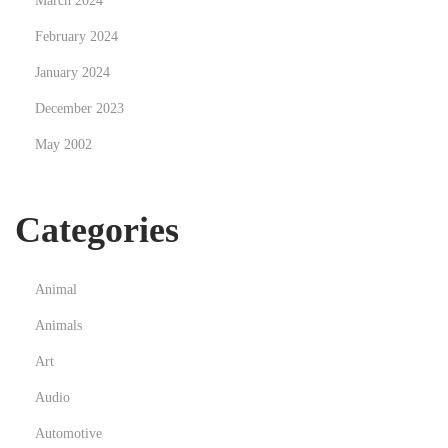
March 2024
e
February 2024
n
January 2024
t
December 2023
:
C
May 2002
r
a
Categories
f
t
i
Animal
n
Animals
g
T
Art
i
Audio
c
Automotive
-