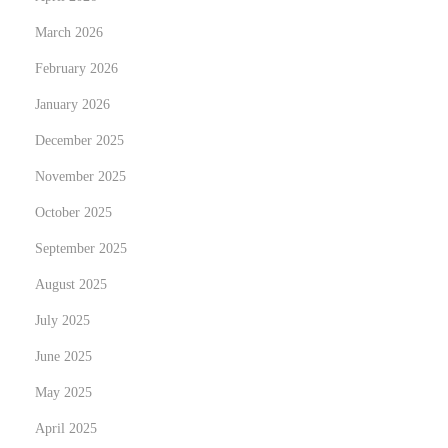
N
M
March 2026
e
a
February 2026
x
s
January 2026
t
t
p
e
December 2025
o
r
November 2025
s
i
October 2025
t
n
:
September 2025
g
J
August 2025
a
July 2025
v
June 2025
a
T
May 2025
h
April 2025
r