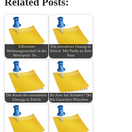
Related Posts:
Effizienter
Ein stressfreier Umzug in
Wohnungswechsel in der
Zürich: Mit Profis an Ihrer
Metropole: So…
Seite
Die Kunst des stressfreien
Ihr Auto hat Schaden? Der
Umzugs in Zürich
Kfz Gutachter München…