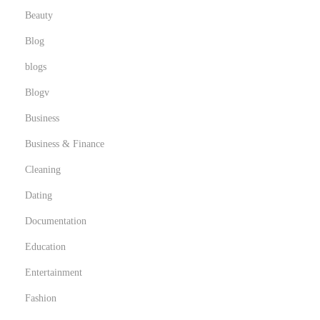
Beauty
T
a
Blog
c
blogs
-
Blogv
T
o
Business
e
Business & Finance
Cleaning
Dating
Documentation
Education
Entertainment
Fashion