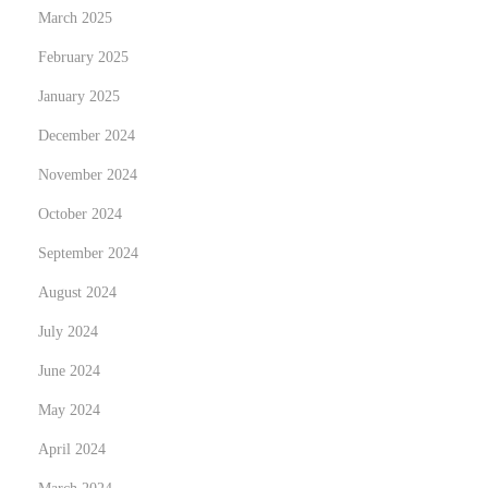
March 2025
o
February 2025
u
g
January 2025
h
December 2024
G
November 2024
a
m
October 2024
e
September 2024
D
August 2024
e
July 2024
v
e
June 2024
l
May 2024
o
April 2024
p
m