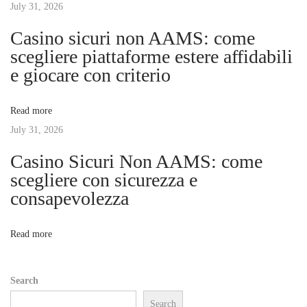
July 31, 2026
i
u
Casino sicuri non AAMS: come
r
g
scegliere piattaforme estere affidabili
S
e giocare con criterio
k
a
i
Read more
n
t
July 31, 2026
a
n
Casino Sicuri Non AAMS: come
i
d
scegliere con sicurezza e
H
consapevolezza
o
a
i
n
Read more
r
:
Search
T
Search
h