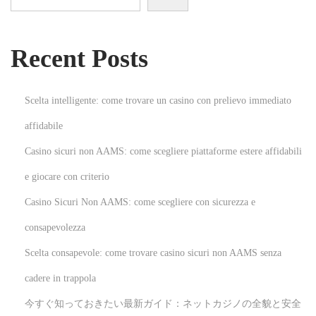
e
B
Recent Posts
e
s
t
Scelta intelligente: come trovare un casino con prelievo immediato
T
affidabile
r
Casino sicuri non AAMS: come scegliere piattaforme estere affidabili
e
a
e giocare con criterio
t
Casino Sicuri Non AAMS: come scegliere con sicurezza e
m
consapevolezza
e
Scelta consapevole: come trovare casino sicuri non AAMS senza
n
t
cadere in trappola
s
今すぐ知っておきたい最新ガイド：ネットカジノの全貌と安全
B