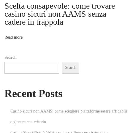
l
Scelta consapevole: come trovare
i
e
casino sicuri non AAMS senza
C
cadere in trappola
o
r
o
n
Read more
s
s
Search
-
Search
B
o
r
Recent Posts
d
e
r
Casino sicuri non AAMS: come scegliere piattaforme estere affidabili
A
e giocare con criterio
d
Casino Sicuri Non AAMS: come scegliere con sicurezza e