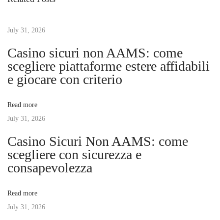
o
k
t
u
o
s
July 31, 2026
n
n
p
a
Casino sicuri non AAMS: come
o
n
scegliere piattaforme estere affidabili
a
s
U
e giocare con criterio
t
n
v
:
f
Read more
o
July 31, 2026
i
r
Casino Sicuri Non AAMS: come
g
g
scegliere con sicurezza e
e
consapevolezza
t
a
t
Read more
a
t
July 31, 2026
b