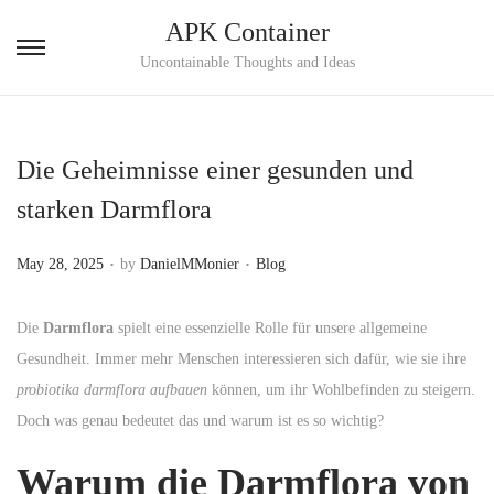
APK Container
S
S
Uncontainable Thoughts and Ideas
k
k
i
i
p
p
Die Geheimnisse einer gesunden und
t
t
starken Darmflora
o
o
n
c
.
.
P
P
May 28, 2025
by
DanielMMonier
Blog
a
o
o
o
v
n
s
s
Die
Darmflora
spielt eine essenzielle Rolle für unsere allgemeine
i
t
t
t
Gesundheit. Immer mehr Menschen interessieren sich dafür, wie sie ihre
g
e
e
e
probiotika darmflora aufbauen
können, um ihr Wohlbefinden zu steigern.
a
n
d
d
Doch was genau bedeutet das und warum ist es so wichtig?
t
t
o
i
i
Warum die Darmflora von
n
n
o