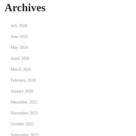
t
Archives
o
O
July 2026
m
a
June 2026
n
May 2026
N
당
April 2026
e
신
x
March 2026
의
t
베
February 2026
p
팅
January 2026
o
을
December 2025
s
완
t
벽
November 2025
:
하
October 2025
게
September 2025