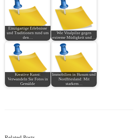
Einzigartige Erlebnisse
und Traditionen rund um
Wie Vitalpilze gegen
den…
extreme Müdigkeit und…
Kreative Kunst:
Immobilien in Husum und
Verwandeln Sie Fotos in
Nordfriesland: Mit
Gemälde
starkem…
P
P
E
r
m
o
e
b
v
a
s
i
r
Related Posts