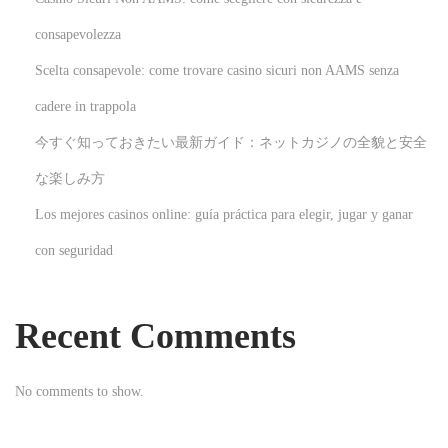
v
e
consapevolezza
n
Scelta consapevole: come trovare casino sicuri non AAMS senza
t
cadere in trappola
u
今すぐ知っておきたい最新ガイド：ネットカジノの全貌と安全
r
e
な楽しみ方
f
Los mejores casinos online: guía práctica para elegir, jugar y ganar
r
con seguridad
o
m
D
Recent Comments
u
b
No comments to show.
a
i