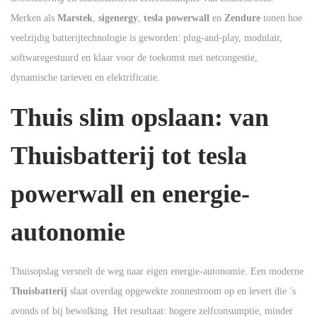
n
n
Merken als
Marstek
,
sigenergy
,
tesla powerwall
en
Zendure
tonen hoe
n
veelzijdig batterijtechnologie is geworden: plug-and-play, modulair,
softwaregestuurd en klaar voor de toekomst met netcongestie,
dynamische tarieven en elektrificatie.
Thuis slim opslaan: van
Thuisbatterij tot tesla
powerwall en energie-
autonomie
Thuisopslag versnelt de weg naar eigen energie-autonomie. Een moderne
Thuisbatterij
slaat overdag opgewekte zonnestroom op en levert die ’s
avonds of bij bewolking. Het resultaat: hogere zelfconsumptie, minder