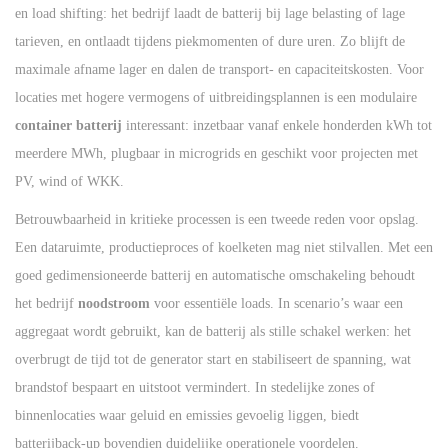
en load shifting: het bedrijf laadt de batterij bij lage belasting of lage
tarieven, en ontlaadt tijdens piekmomenten of dure uren. Zo blijft de
maximale afname lager en dalen de transport- en capaciteitskosten. Voor
locaties met hogere vermogens of uitbreidingsplannen is een modulaire
container batterij
interessant: inzetbaar vanaf enkele honderden kWh tot
meerdere MWh, plugbaar in microgrids en geschikt voor projecten met
PV, wind of WKK.
Betrouwbaarheid in kritieke processen is een tweede reden voor opslag.
Een dataruimte, productieproces of koelketen mag niet stilvallen. Met een
goed gedimensioneerde batterij en automatische omschakeling behoudt
het bedrijf
noodstroom
voor essentiële loads. In scenario’s waar een
aggregaat wordt gebruikt, kan de batterij als stille schakel werken: het
overbrugt de tijd tot de generator start en stabiliseert de spanning, wat
brandstof bespaart en uitstoot vermindert. In stedelijke zones of
binnenlocaties waar geluid en emissies gevoelig liggen, biedt
batterijback-up bovendien duidelijke operationele voordelen.