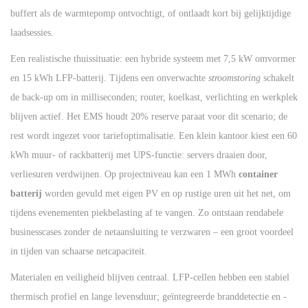
buffert als de warmtepomp ontvochtigt, of ontlaadt kort bij gelijktijdige
laadsessies.
Een realistische thuissituatie: een hybride systeem met 7,5 kW omvormer
en 15 kWh LFP-batterij. Tijdens een onverwachte
stroomstoring
schakelt
de back-up om in milliseconden; router, koelkast, verlichting en werkplek
blijven actief. Het EMS houdt 20% reserve paraat voor dit scenario; de
rest wordt ingezet voor tariefoptimalisatie. Een klein kantoor kiest een 60
kWh muur- of rackbatterij met UPS-functie: servers draaien door,
verliesuren verdwijnen. Op projectniveau kan een 1 MWh
container
batterij
worden gevuld met eigen PV en op rustige uren uit het net, om
tijdens evenementen piekbelasting af te vangen. Zo ontstaan rendabele
businesscases zonder de netaansluiting te verzwaren – een groot voordeel
in tijden van schaarse netcapaciteit.
Materialen en veiligheid blijven centraal. LFP-cellen hebben een stabiel
thermisch profiel en lange levensduur; geïntegreerde branddetectie en -