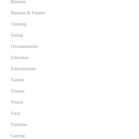
a
Business
m
Business & Finance
b
Cleaning
l
Dating
i
n
Documentation
g
Education
L
Entertainment
a
n
Fashion
d
Finance
s
Fitness
c
Food
a
p
Furniture
e
Gaming