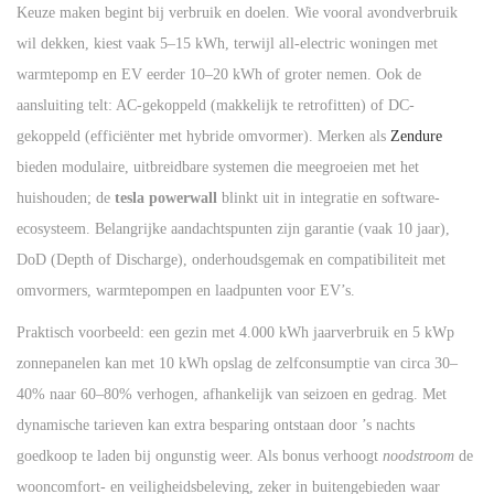
Keuze maken begint bij verbruik en doelen. Wie vooral avondverbruik
wil dekken, kiest vaak 5–15 kWh, terwijl all-electric woningen met
warmtepomp en EV eerder 10–20 kWh of groter nemen. Ook de
aansluiting telt: AC-gekoppeld (makkelijk te retrofitten) of DC-
gekoppeld (efficiënter met hybride omvormer). Merken als
Zendure
bieden modulaire, uitbreidbare systemen die meegroeien met het
huishouden; de
tesla powerwall
blinkt uit in integratie en software-
ecosysteem. Belangrijke aandachtspunten zijn garantie (vaak 10 jaar),
DoD (Depth of Discharge), onderhoudsgemak en compatibiliteit met
omvormers, warmtepompen en laadpunten voor EV’s.
Praktisch voorbeeld: een gezin met 4.000 kWh jaarverbruik en 5 kWp
zonnepanelen kan met 10 kWh opslag de zelfconsumptie van circa 30–
40% naar 60–80% verhogen, afhankelijk van seizoen en gedrag. Met
dynamische tarieven kan extra besparing ontstaan door ’s nachts
goedkoop te laden bij ongunstig weer. Als bonus verhoogt
noodstroom
de
wooncomfort- en veiligheidsbeleving, zeker in buitengebieden waar