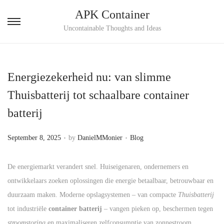
APK Container
S
S
Uncontainable Thoughts and Ideas
k
k
i
i
p
p
Energiezekerheid nu: van slimme
t
t
Thuisbatterij tot schaalbare container
o
o
batterij
n
c
a
o
.
.
P
P
September 8, 2025
by
DanielMMonier
Blog
v
n
o
o
i
t
s
s
De energiemarkt verandert snel. Huiseigenaren, ondernemers en
g
e
t
t
ontwikkelaars zoeken oplossingen die energie betaalbaar, betrouwbaar en
a
n
e
e
duurzaam maken. Moderne opslagsystemen – van compacte
Thuisbatterij
t
t
d
d
tot industriële
container batterij
– vangen pieken op, beschermen tegen
i
o
i
stroomstoring
en maximaliseren zelfconsumptie van zonnestroom.
o