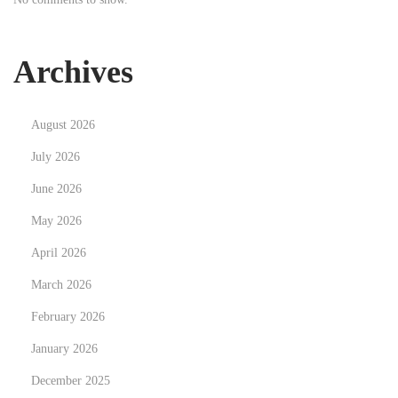
t
t
o
Archives
r
N
B
August 2026
e
e
x
y
July 2026
t
o
June 2026
p
n
May 2026
o
d
s
April 2026
B
t
o
March 2026
:
u
February 2026
n
January 2026
d
a
December 2025