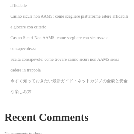
M
affidabile
e
Casino sicuri non AAMS: come scegliere piattaforme estere affidabili
e
t
e giocare con criterio
s
Casino Sicuri Non AAMS: come scegliere con sicurezza e
t
consapevolezza
h
Scelta consapevole: come trovare casino sicuri non AAMS senza
e
M
cadere in trappola
o
今すぐ知っておきたい最新ガイド：ネットカジノの全貌と安全
d
な楽しみ方
e
r
n
Recent Comments
B
e
No comments to show.