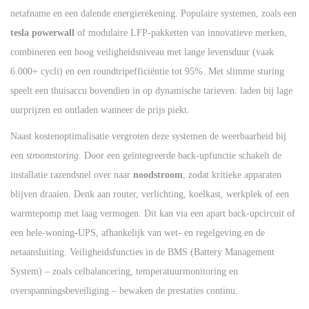
netafname en een dalende energierekening. Populaire systemen, zoals een
tesla powerwall
of modulaire LFP-pakketten van innovatieve merken,
combineren een hoog veiligheidsniveau met lange levensduur (vaak
6.000+ cycli) en een roundtripefficiëntie tot 95%. Met slimme sturing
speelt een thuisaccu bovendien in op dynamische tarieven: laden bij lage
uurprijzen en ontladen wanneer de prijs piekt.
Naast kostenoptimalisatie vergroten deze systemen de weerbaarheid bij
een
stroomstoring
. Door een geïntegreerde back-upfunctie schakelt de
installatie razendsnel over naar
noodstroom
, zodat kritieke apparaten
blijven draaien. Denk aan router, verlichting, koelkast, werkplek of een
warmtepomp met laag vermogen. Dit kan via een apart back-upcircuit of
een hele-woning-UPS, afhankelijk van wet- en regelgeving en de
netaansluiting. Veiligheidsfuncties in de BMS (Battery Management
System) – zoals celbalancering, temperatuurmonitoring en
overspanningsbeveiliging – bewaken de prestaties continu.