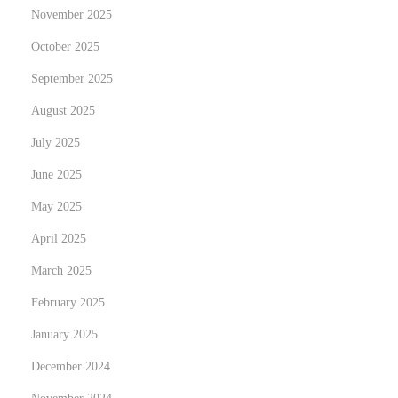
r
November 2025
i
October 2025
e
September 2025
s
:
August 2025
U
July 2025
n
June 2025
d
e
May 2025
r
April 2025
s
March 2025
t
February 2025
a
n
January 2025
d
December 2024
i