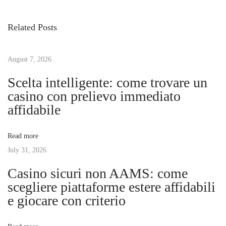
v
O
s
i
n
Related Posts
o
l
t
u
i
s
August 7, 2026
n
n
p
e
Scelta intelligente: come trovare un
o
B
casino con prelievo immediato
a
s
o
affidabile
t
o
v
:
k
Read more
m
July 31, 2026
i
a
Casino sicuri non AAMS: come
k
g
scegliere piattaforme estere affidabili
e
e giocare con criterio
r
a
s