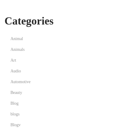
t
i
Categories
n
g
i
Animal
n
Animals
T
o
Art
d
Audio
a
Automotive
y
Beauty
’
s
Blog
U
blogs
K
Blogv
G