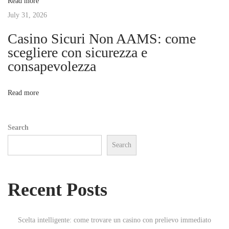
Read more
:
t
July 31, 2026
W
h
Casino Sicuri Non AAMS: come
i
e
scegliere con sicurezza e
r
consapevolezza
o
e
I
n
Read more
n
n
Search
o
Search
v
a
t
Recent Posts
i
o
n
Scelta intelligente: come trovare un casino con prelievo immediato