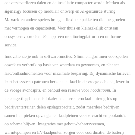
conversieverliezen dalen en de installatie compacter wordt. Merken als
sigenergy
focussen op modulair ontwerp en AI-gestuurde sturing;
Marstek
en andere spelers brengen flexibele pakketten die meegroeien
met vermogen en capaciteiten. Voor thuis en kleinzakelijk ontstaan
ecosysteemvoordelen: één app, één monitoringplatform en uniforme
service.
Innovatie zie je ook in softwarefuncties. Slimme algoritmen voorspellen
opwek en verbruik op basis van weerdata en gewoontes, en plannen
laad/ontlaadmomenten voor maximale besparing. Bij dynamische tarieven
leert het systeem patronen herkennen: laad in de vroege ochtend, lever in
de vroege avondspits, en behoud een reserve voor
noodstroom
. In
netcongestiegebieden is lokaler balanceren cruciaal: microgrids op
bedrijventerreinen delen opslagcapaciteit, zodat meerdere bedrijven
samen hun pieken opvangen en laadpleinen voor e-vracht en poolauto’s
op schema blijven. Integraties met gebouwbeheersystemen,
warmtepompen en EV-laadpunten zorgen voor coördinatie: de batterij