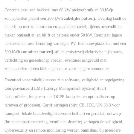
Concrete case: een bakkerij met 80 kW piekverbruik en 30 kWp
zonnepanelen plaatst een 200 kWh
zakelijke batterij
. Overdag laadt de
batterij op met zonnestroom en goedkoper tarief, tijdens ochtendlijke
pieken ontlaadt zij en blijft de netpiek onder 50 kW. Resultaat: lagere
netkosten en meer benutting van eigen PV. Een bouwplaats kan met een
500 kWh
container batterij
stil en emissievrij elektrische hijskranen,
verlichting en gereedschap voeden, eventueel aangevuld met
zonnepanelen of een kleine generator voor langere autonomie.
Essentieel voor zakelijk succes zijn software, veiligheid en regelgeving.
Een geavanceerd EMS (Energy Management System) stuurt
laadprofielen, integreert met OCPP-laadpalen en optimaliseert op
tarieven of processen. Certificeringen (bijv. CE, IEC, UN 38.3 voor
transport, lokale brandveiligheidsvoorschriften) en percelair ontwerp
(brandcompartimentering, ventilatie, detectie) verhogen de veiligheid.
Cybersecurity en remote monitoring worden onmisbaar bij meerdere