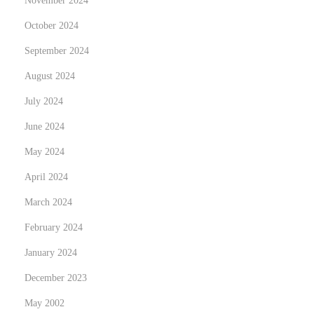
November 2024
n
g
October 2024
N
September 2024
o
August 2024
n
July 2024
‑
G
June 2024
a
May 2024
m
April 2024
S
t
March 2024
o
February 2024
p
January 2024
B
December 2023
e
t
May 2002