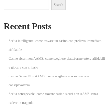
Search
e
E
n
Recent Posts
t
e
r
Scelta intelligente: come trovare un casino con prelievo immediato
t
affidabile
a
Casino sicuri non AAMS: come scegliere piattaforme estere affidabili
i
n
e giocare con criterio
m
Casino Sicuri Non AAMS: come scegliere con sicurezza e
e
consapevolezza
n
Scelta consapevole: come trovare casino sicuri non AAMS senza
t
:
cadere in trappola
I