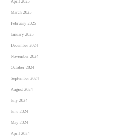
April 2025
t
March 2025
s
February 2025
B
r
January 2025
o
December 2024
a
November 2024
d
c
October 2024
a
September 2024
s
August 2024
t
July 2024
i
n
June 2024
g
May 2024
:
April 2024
R