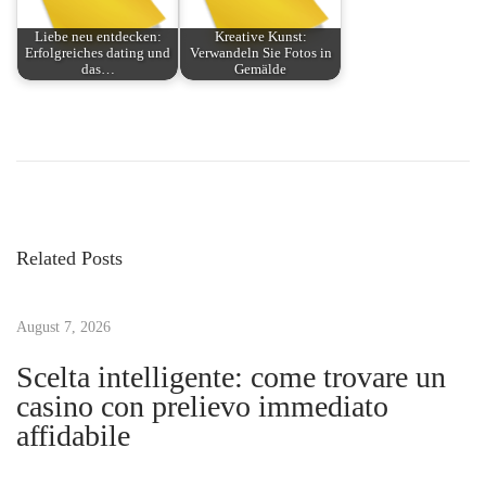
Liebe neu entdecken:
Kreative Kunst:
Erfolgreiches dating und
Verwandeln Sie Fotos in
das…
Gemälde
P
P
T
r
h
o
e
e
v
E
s
i
v
Related Posts
o
o
t
u
l
s
August 7, 2026
u
n
p
t
Scelta intelligente: come trovare un
o
i
casino con prelievo immediato
a
s
o
affidabile
t
n
v
:
o