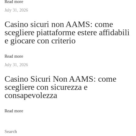
Read more
f
July 31, 2026
i
C
Casino sicuri non AAMS: come
o
g
scegliere piattaforme estere affidabili
n
e giocare con criterio
t
a
e
Read more
m
t
July 31, 2026
p
o
Casino Sicuri Non AAMS: come
i
r
scegliere con sicurezza e
a
consapevolezza
o
r
y
n
Read more
H
o
Search
m