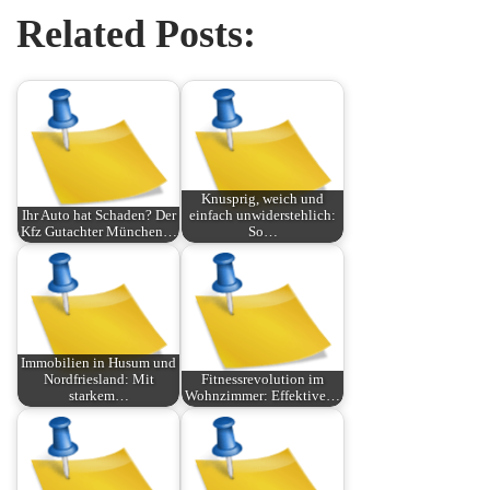
Related Posts:
Knusprig, weich und
Ihr Auto hat Schaden? Der
einfach unwiderstehlich:
Kfz Gutachter München…
So…
Immobilien in Husum und
Nordfriesland: Mit
Fitnessrevolution im
starkem…
Wohnzimmer: Effektive…