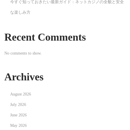
今すぐ知っておきたい最新ガイド：ネットカジノの全貌と安全
P
な楽しみ方
T
V
S
Recent Comments
e
r
No comments to show.
v
i
c
Archives
e
s
August 2026
U
n
July 2026
v
June 2026
e
May 2026
i