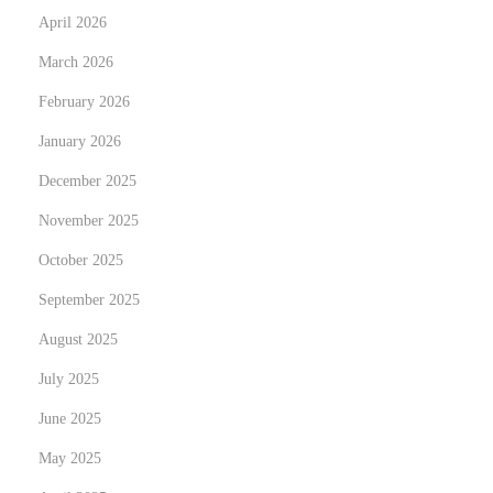
April 2026
l
e
March 2026
d
February 2026
N
A
January 2026
e
N
x
e
December 2025
t
w
November 2025
p
E
October 2025
o
r
s
September 2025
a
t
i
August 2025
:
n
July 2025
S
June 2025
p
o
May 2025
r