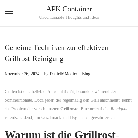
APK Container
S
S
Uncontainable Thoughts and Ideas
k
k
i
i
p
p
Geheime Techniken zur effektiven
t
t
Grillrost-Reinigung
o
o
n
c
.
.
P
P
November 26, 2024
by
DanielMMonier
Blog
a
o
o
o
v
n
s
s
Grillen ist eine beliebte Freizeitaktivität, besonders während der
i
t
t
t
Sommermonate. Doch jeder, der regelmäßig den Grill anschmeißt, kennt
g
e
e
e
das Problem der verschmutzten
Grillroste
. Eine ordentliche
Reinigung
a
n
d
d
ist entscheidend, um Geschmack und Hygiene zu gewährleisten.
t
t
o
i
i
Warum ist die Grillrost-
n
n
o