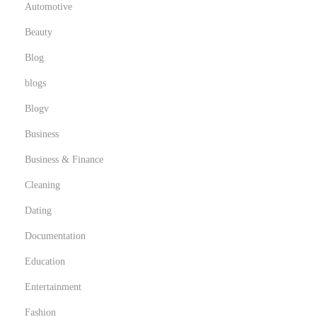
Automotive
t
Beauty
a
t
Blog
o
blogs
r
Blogv
E
x
Business
p
Business & Finance
e
Cleaning
r
Dating
i
e
Documentation
n
Education
c
Entertainment
e
Fashion