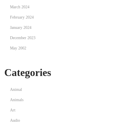
e
March 2024
d
February 2024
e
January 2024
f
December 2023
i
n
May 2002
i
n
Categories
g
t
h
Animal
e
Animals
S
p
Art
e
Audio
c