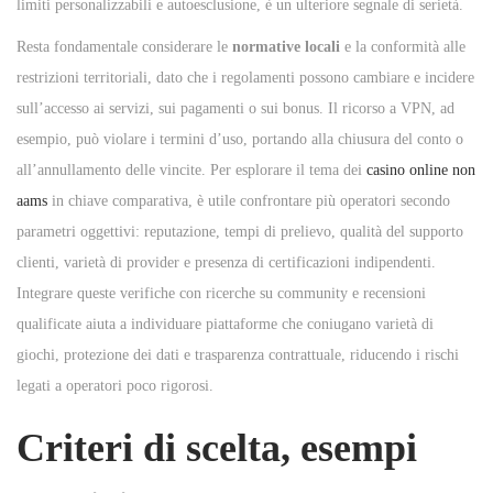
limiti personalizzabili e autoesclusione, è un ulteriore segnale di serietà.
Resta fondamentale considerare le
normative locali
e la conformità alle
restrizioni territoriali, dato che i regolamenti possono cambiare e incidere
sull’accesso ai servizi, sui pagamenti o sui bonus. Il ricorso a VPN, ad
esempio, può violare i termini d’uso, portando alla chiusura del conto o
all’annullamento delle vincite. Per esplorare il tema dei
casino online non
aams
in chiave comparativa, è utile confrontare più operatori secondo
parametri oggettivi: reputazione, tempi di prelievo, qualità del supporto
clienti, varietà di provider e presenza di certificazioni indipendenti.
Integrare queste verifiche con ricerche su community e recensioni
qualificate aiuta a individuare piattaforme che coniugano varietà di
giochi, protezione dei dati e trasparenza contrattuale, riducendo i rischi
legati a operatori poco rigorosi.
Criteri di scelta, esempi