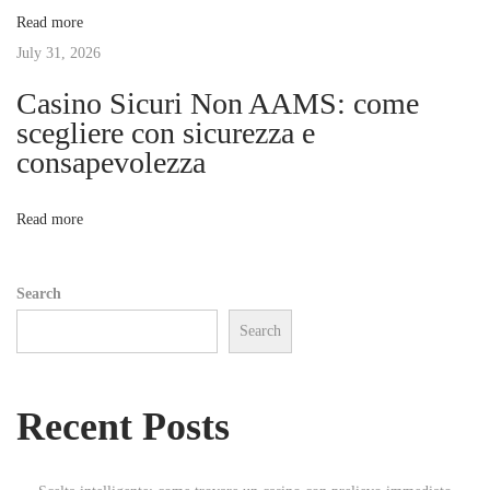
Read more
n
t
July 31, 2026
:
U
Casino Sicuri Non AAMS: come
i
n
scegliere con sicurezza e
d
consapevolezza
o
e
r
n
Read more
s
t
Search
a
Search
n
d
i
Recent Posts
n
g
G