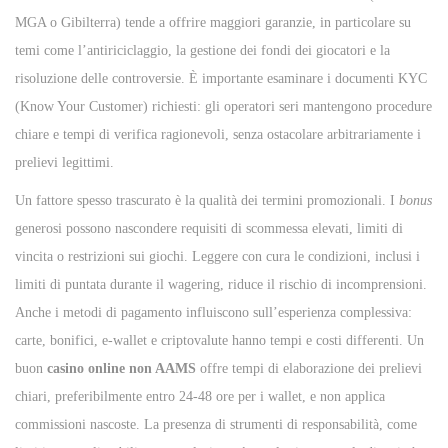
MGA o Gibilterra) tende a offrire maggiori garanzie, in particolare su
temi come l’antiriciclaggio, la gestione dei fondi dei giocatori e la
risoluzione delle controversie. È importante esaminare i documenti KYC
(Know Your Customer) richiesti: gli operatori seri mantengono procedure
chiare e tempi di verifica ragionevoli, senza ostacolare arbitrariamente i
prelievi legittimi.
Un fattore spesso trascurato è la qualità dei termini promozionali. I
bonus
generosi possono nascondere requisiti di scommessa elevati, limiti di
vincita o restrizioni sui giochi. Leggere con cura le condizioni, inclusi i
limiti di puntata durante il wagering, riduce il rischio di incomprensioni.
Anche i metodi di pagamento influiscono sull’esperienza complessiva:
carte, bonifici, e-wallet e criptovalute hanno tempi e costi differenti. Un
buon
casino online non AAMS
offre tempi di elaborazione dei prelievi
chiari, preferibilmente entro 24-48 ore per i wallet, e non applica
commissioni nascoste. La presenza di strumenti di responsabilità, come