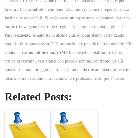
chiarezza. Cresce l’adozione di strumenti di analisi della sessione per
favorire l’autocontrollo, con reminder, limiti dinamici e report di spesa
facilmente esportabili. Si vede anche un’espansione dei contenuti a tema
locale (show game live, tornei regionali) accanto a cataloghi globali.
Parallelamente, le autorità di alcune giurisdizioni stanno rafforzando i
requisiti di trasparenza su RTP, promozioni e pubblicità responsabile. Chi
valuta un
casino online non AAMS
trae beneficio dall’unire lettura
critica dei termini, test pratici con piccole somme, confronto tra più
operatori e monitoraggio dei trend, in modo da trovare piattaforme che
bilancino innovazione, intrattenimento e protezioni reali per l’utente.
Related Posts: