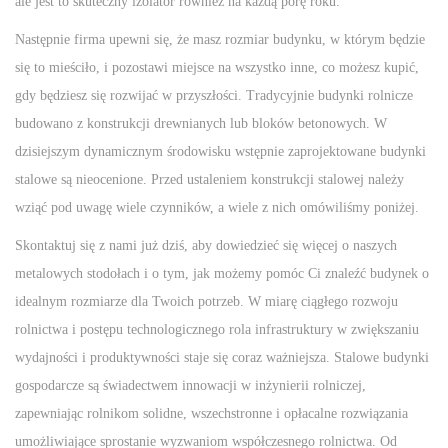
ale jest to skuteczny izolator również na każdą porę roku.
Następnie firma upewni się, że masz rozmiar budynku, w którym będzie
się to mieściło, i pozostawi miejsce na wszystko inne, co możesz kupić,
gdy będziesz się rozwijać w przyszłości. Tradycyjnie budynki rolnicze
budowano z konstrukcji drewnianych lub bloków betonowych. W
dzisiejszym dynamicznym środowisku wstępnie zaprojektowane budynki
stalowe są nieocenione. Przed ustaleniem konstrukcji stalowej należy
wziąć pod uwagę wiele czynników, a wiele z nich omówiliśmy poniżej.
Skontaktuj się z nami już dziś, aby dowiedzieć się więcej o naszych
metalowych stodołach i o tym, jak możemy pomóc Ci znaleźć budynek o
idealnym rozmiarze dla Twoich potrzeb. W miarę ciągłego rozwoju
rolnictwa i postępu technologicznego rola infrastruktury w zwiększaniu
wydajności i produktywności staje się coraz ważniejsza. Stalowe budynki
gospodarcze są świadectwem innowacji w inżynierii rolniczej,
zapewniając rolnikom solidne, wszechstronne i opłacalne rozwiązania
umożliwiające sprostanie wyzwaniom współczesnego rolnictwa. Od