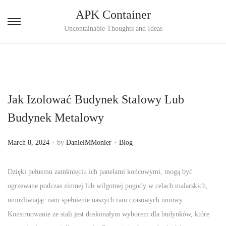
APK Container
S
S
Uncontainable Thoughts and Ideas
k
k
i
i
p
p
t
t
Jak Izolować Budynek Stalowy Lub
o
o
n
c
Budynek Metalowy
a
o
.
.
v
n
P
P
March 8, 2024
by
DanielMMonier
Blog
i
t
o
o
g
e
s
s
Dzięki pełnemu zamknięciu ich panelami końcowymi, mogą być
a
n
t
t
ogrzewane podczas zimnej lub wilgotnej pogody w celach malarskich,
t
t
e
e
umożliwiając nam spełnienie naszych ram czasowych umowy.
i
d
d
Konstruowanie ze stali jest doskonałym wyborem dla budynków, które
o
o
i