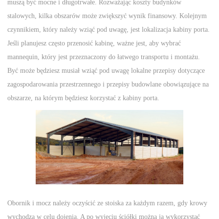
muszą być mocne i długotrwałe. Rozważając koszty budynków
n
n
n
stalowych, kilka obszarów może zwiększyć wynik finansowy. Kolejnym
czynnikiem, który należy wziąć pod uwagę, jest lokalizacja kabiny porta.
Jeśli planujesz często przenosić kabinę, ważne jest, aby wybrać
mannequin, który jest przeznaczony do łatwego transportu i montażu.
Być może będziesz musiał wziąć pod uwagę lokalne przepisy dotyczące
zagospodarowania przestrzennego i przepisy budowlane obowiązujące na
obszarze, na którym będziesz korzystać z kabiny porta.
Obornik i mocz należy oczyścić ze stoiska za każdym razem, gdy krowy
wychodzą w celu dojenia. A po wyjęciu ściółki można ją wykorzystać