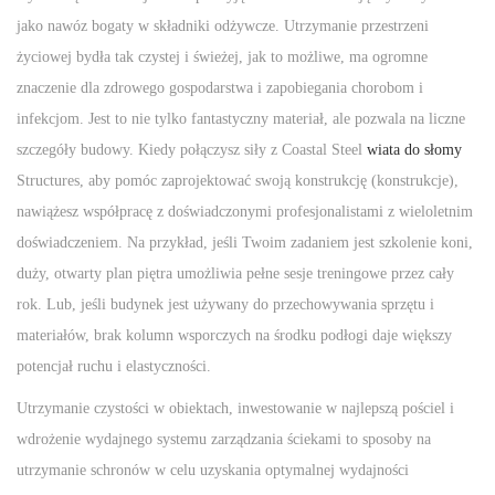
jako nawóz bogaty w składniki odżywcze. Utrzymanie przestrzeni
życiowej bydła tak czystej i świeżej, jak to możliwe, ma ogromne
znaczenie dla zdrowego gospodarstwa i zapobiegania chorobom i
infekcjom. Jest to nie tylko fantastyczny materiał, ale pozwala na liczne
szczegóły budowy. Kiedy połączysz siły z Coastal Steel
wiata do słomy
Structures, aby pomóc zaprojektować swoją konstrukcję (konstrukcje),
nawiążesz współpracę z doświadczonymi profesjonalistami z wieloletnim
doświadczeniem. Na przykład, jeśli Twoim zadaniem jest szkolenie koni,
duży, otwarty plan piętra umożliwia pełne sesje treningowe przez cały
rok. Lub, jeśli budynek jest używany do przechowywania sprzętu i
materiałów, brak kolumn wsporczych na środku podłogi daje większy
potencjał ruchu i elastyczności.
Utrzymanie czystości w obiektach, inwestowanie w najlepszą pościel i
wdrożenie wydajnego systemu zarządzania ściekami to sposoby na
utrzymanie schronów w celu uzyskania optymalnej wydajności