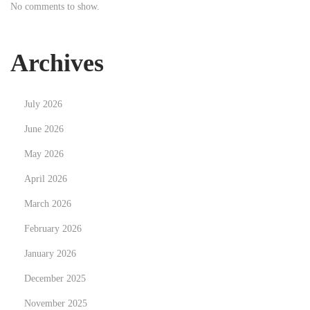
No comments to show.
s
t
h
Archives
e
a
July 2026
u
t
June 2026
i
May 2026
s
April 2026
t
March 2026
i
c
February 2026
b
January 2026
r
December 2025
a
i
November 2025