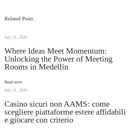
v
t
s
i
o
Related Posts
o
u
t
u
s
s
July 31, 2026
e
n
p
p
Where Ideas Meet Momentum:
o
u
Unlocking the Power of Meeting
a
s
b
Rooms in Medellín
t
l
v
:
i
Read more
c
July 31, 2026
i
t
Casino sicuri non AAMS: come
r
g
scegliere piattaforme estere affidabili
a
e giocare con criterio
n
a
s