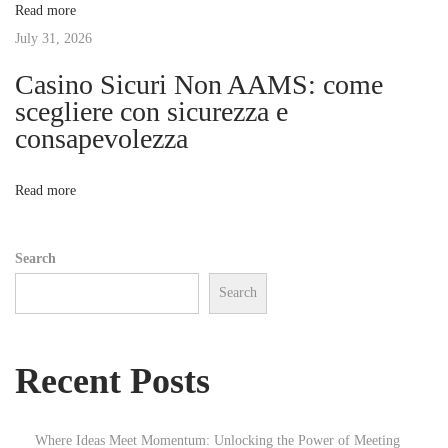
Read more
i
t
July 31, 2026
t
i
Casino Sicuri Non AAMS: come
i
n
scegliere con sicurezza e
B
consapevolezza
o
e
r
n
Read more
l
i
Search
n
Search
N
H
e
o
x
w
Recent Posts
t
m
p
u
o
s
Where Ideas Meet Momentum: Unlocking the Power of Meeting