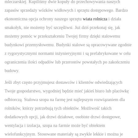
mleczarskiej. Kupiliśmy dwie kopuły do przechowywania naszych
zapasów sprzedaży wózków widłowych i sprzętu dostępowego. Bardzo
ekonomiczna opcja ochrony naszego sprzętu
wiata rolnicza
i działa
smakołyk, nie możemy być szczęśliwsi. Już dziś przekonaj się, jak
możemy pomóc w przekształceniu Twojej firmy dzięki stalowemu
budynkowi przemysłowemu. Budynki stalowe są opracowywane zgodnie
z rygorystycznymi normami inżynieryjnymi i są prefabrykowane w celu
ograniczenia ilości odpadów lub przerostów powstałych po zakończeniu
budowy.
Jeśli zbyt często przyjmujesz dostawców i klientów odwiedzających
Twoje gospodarstwo, wygodniej będzie mieć jakieś biuro lub placówkę
odbiorczą. Stalowa szopa na farmę jest najlepszym rozwiązaniem dla
rolników, którzy potrzebują tych obiektów. Możliwość takich
dodatkowych opcji, jak drzwi działowe, osobiste drzwi dostępowe,
wentylacja i izolacja, szopa na farmie może być obiektem
wielofunkcyjnym. Stosowane materiały są zwykle lekkie i można je