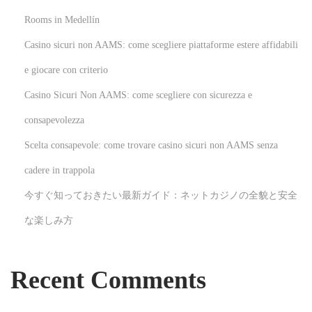
s
i
Rooms in Medellín
t
c
Casino sicuri non AAMS: come scegliere piattaforme estere affidabili
:
t
h
e giocare con criterio
e
Casino Sicuri Non AAMS: come scegliere con sicurezza e
r
consapevolezza
a
Scelta consapevole: come trovare casino sicuri non AAMS senza
p
y
cadere in trappola
b
今すぐ知っておきたい最新ガイド：ネットカジノの全貌と安全
e
な楽しみ方
n
e
f
Recent Comments
i
t