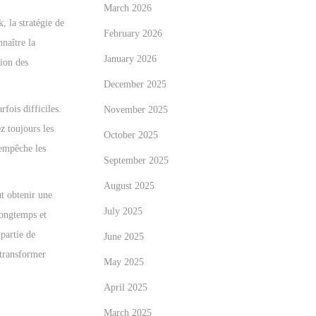
March 2026
, la stratégie de
February 2026
nnaître la
January 2026
tion des
December 2025
fois difficiles.
November 2025
z toujours les
October 2025
 empêche les
September 2025
August 2025
ut obtenir une
July 2025
longtemps et
partie de
June 2025
 transformer
May 2025
April 2025
March 2025