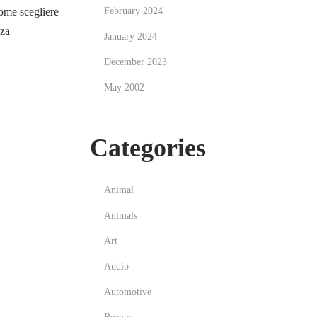
me scegliere
February 2024
zza
January 2024
December 2023
May 2002
Categories
Animal
Animals
Art
Audio
Automotive