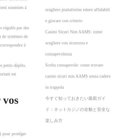
ement soumises à
scegliere piattaforme estere affidabili
e giocare con criterio
rs régulés par des
Casino Sicuri Non AAMS: come
et de systèmes de
scegliere con sicurezza e
t correspondre à
consapevolezza
Scelta consapevole: come trovare
s petits dépôts.
ortant est
casino sicuri non AAMS senza cadere
in trappola
 vos
今すぐ知っておきたい最新ガイ
ド：ネットカジノの全貌と安全な
楽しみ方
) pour protéger