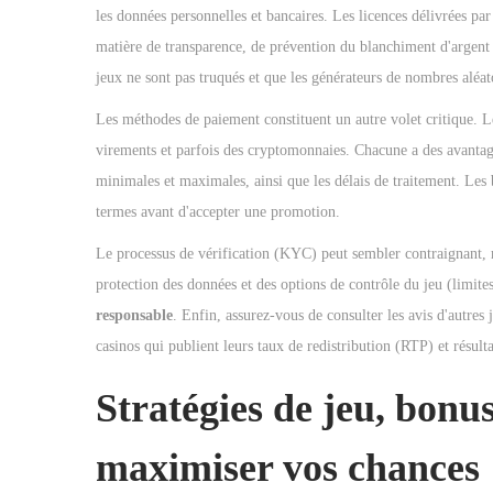
les données personnelles et bancaires. Les licences délivrées par
matière de transparence, de prévention du blanchiment d'argent e
jeux ne sont pas truqués et que les générateurs de nombres alé
Les méthodes de paiement constituent un autre volet critique. L
virements et parfois des cryptomonnaies. Chacune a des avantages :
minimales et maximales, ainsi que les délais de traitement. Les 
termes avant d'accepter une promotion.
Le processus de vérification (KYC) peut sembler contraignant, mai
protection des données et des options de contrôle du jeu (limite
responsable
. Enfin, assurez-vous de consulter les avis d'autres
casinos qui publient leurs taux de redistribution (RTP) et résulta
Stratégies de jeu, bonus
maximiser vos chances