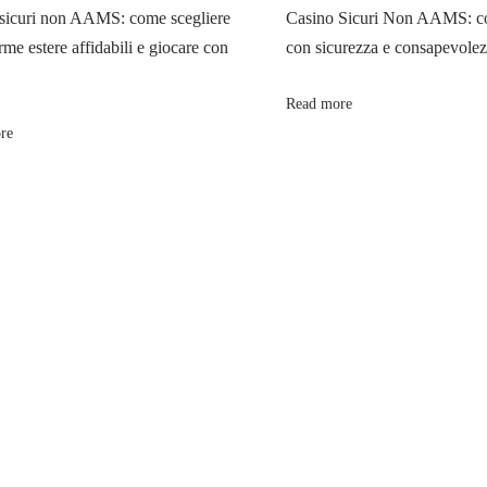
sicuri non AAMS: come scegliere
Casino Sicuri Non AAMS: co
rme estere affidabili e giocare con
con sicurezza e consapevole
Read more
re