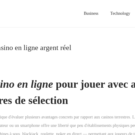
Business
Technology
sino en ligne argent réel
ino en ligne
pour jouer avec
res de sélection
que d'évaluer plusieurs avantages concrets par rapport aux casinos terrestres. L
dinateur ou un smartphone offre une liberté que peu d'établissements physiques pe
nes à sous, blackjack, roulette, poker en direct — permettant aux joueurs de te