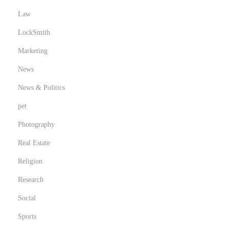
Law
LockSmith
Marketing
News
News & Politics
pet
Photography
Real Estate
Religion
Research
Social
Sports