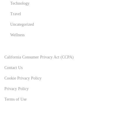
Technology
Travel
Uncategorized
Wellness
California Consumer Privacy Act (CCPA)
Contact Us
Cookie Privacy Policy
Privacy Policy
Terms of Use