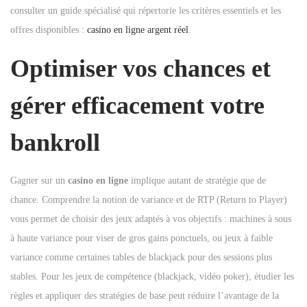
consulter un guide spécialisé qui répertorie les critères essentiels et les
offres disponibles :
casino en ligne argent réel
.
Optimiser vos chances et
gérer efficacement votre
bankroll
Gagner sur un
casino en ligne
implique autant de stratégie que de
chance. Comprendre la notion de variance et de RTP (Return to Player)
vous permet de choisir des jeux adaptés à vos objectifs : machines à sous
à haute variance pour viser de gros gains ponctuels, ou jeux à faible
variance comme certaines tables de blackjack pour des sessions plus
stables. Pour les jeux de compétence (blackjack, vidéo poker), étudier les
règles et appliquer des stratégies de base peut réduire l’avantage de la