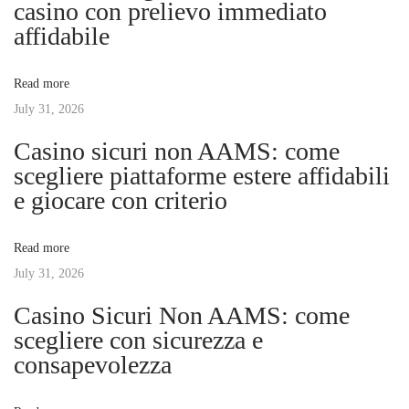
casino con prelievo immediato
a
s
o
affidabile
t
:
v
:
g
Read more
u
July 31, 2026
i
i
Casino sicuri non AAMS: come
d
g
scegliere piattaforme estere affidabili
a
e giocare con criterio
p
a
r
Read more
a
t
July 31, 2026
t
i
Casino Sicuri Non AAMS: come
i
c
scegliere con sicurezza e
a
consapevolezza
o
a
l