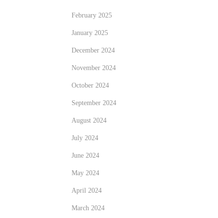
February 2025
January 2025
December 2024
November 2024
October 2024
September 2024
August 2024
July 2024
June 2024
May 2024
April 2024
March 2024