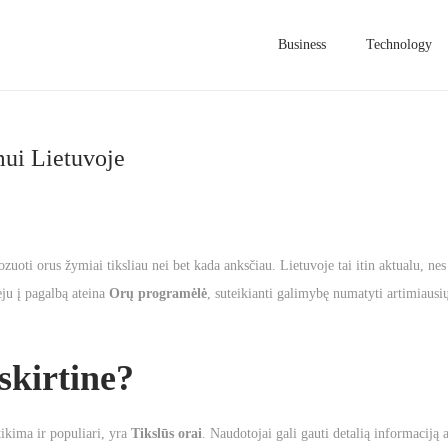
Business
Technology
mui Lietuvoje
uoti orus žymiai tiksliau nei bet kada anksčiau. Lietuvoje tai itin aktualu, ne
ju į pagalbą ateina
Orų programėlė
, suteikianti galimybę numatyti artimiausi
skirtine?
tikima ir populiari, yra
Tikslūs orai
. Naudotojai gali gauti detalią informaciją 