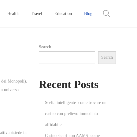
Health
Travel
Education
Blog
Search
Search
Recent Posts
e dei Monopoli).
 un universo
Scelta intelligente: come trovare un
casino con prelievo immediato
affidabile
ttiva risiede in
Casino sicuri non AAMS: come