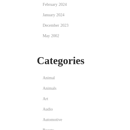
February 2024
January 2024
December 2023
May 2002
Categories
Animal
Animals
Art
Audio
Automotive