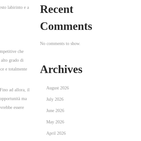
Recent
esto labirinto e a
Comments
No comments to show.
mpetitive che
 alto grado di
Archives
ice e totalmente
August 2026
Fino ad allora, il
i opportunità ma
July 2026
ovrebbe essere
June 2026
May 2026
April 2026