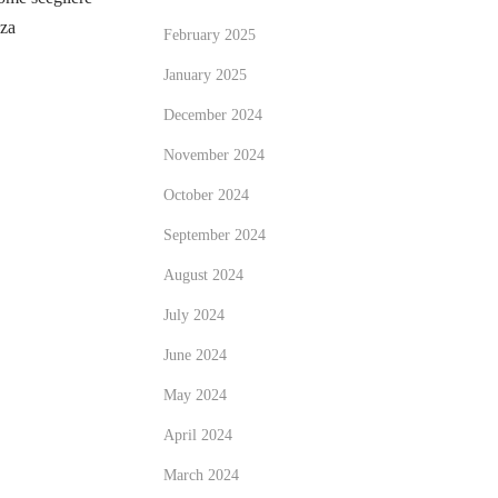
zza
February 2025
January 2025
December 2024
November 2024
October 2024
September 2024
August 2024
July 2024
June 2024
May 2024
April 2024
March 2024