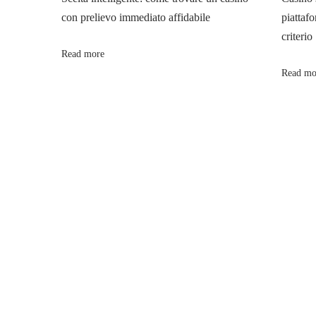
o
n
con prelievo immediato affidabile
piattafo
a
s
g
criterio
t
s
Read more
v
:
i
Read mo
n
i
R
e
g
c
o
a
r
d
t
T
i
i
m
e
o
: