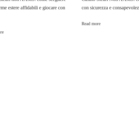
rme estere affidabili e giocare con
con sicurezza e consapevole
Read more
re