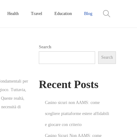
Health
Travel
Education
Blog
Search
Search
Recent Posts
fondamentali per
gioco. Tuttavia,
 Queste realtà,
Casino sicuri non AAMS: come
 necessità di
scegliere piattaforme estere affidabili
e giocare con criterio
Casino Sicuri Non AAMS: come