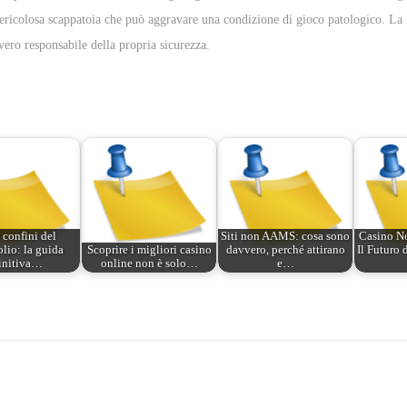
 pericolosa scappatoia che può aggravare una condizione di gioco patologico. L
ero responsabile della propria sicurezza.
i confini del
Siti non AAMS: cosa sono
Casino N
io: la guida
Scoprire i migliori casino
davvero, perché attirano
Il Futuro 
initiva…
online non è solo…
e…