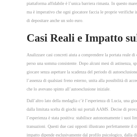
piattaforma affidabile è l’unica barriera rimasta. In questo m
ma è imperativo che ogni giocatore faccia le proprie verifiche in
di depositare anche un solo euro.
Casi Reali e Impatto s
Analizzare casi concreti aiuta a comprendere la portata reale d
perso una somma consistente. Dopo alcuni mesi di astinenza, spin
giocare senza aspettare la scadenza del periodo di autoesclusi
l’assenza di qualsiasi freno esterno, unita alla possibilità di ac
che lo avevano spinto all’autoesclusione iniziale.
Dall’altro lato della medaglia c’è l’esperienza di Lucia, una gio
dalla limitata scelta di giochi sui portali AAMS. Decise di prov
l’esperienza è stata positiva: stabilisce autonomamente i suoi l
transazioni. Questi due casi opposti illustrano perfettamente il
impatto dipende esclusivamente dal profilo psicologico, dalla di