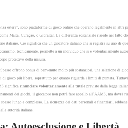
za estera”, sono piattaforme di gioco online che operano legalmente in altri p
 come Malta, Curaçao, o Gibraltar. La differenza sostanziale risiede nel fatto ch
e italiano. Ciò significa che un giocatore italiano che si registra su uno di ques
ccanismo, tecnicamente, permette a un individuo che si è volontariamente autoes
copo protettivo della misura.
. Spesso offrono bonus di benvenuto molto più sostanziosi, una selezione di gioc
 di gioco più libere, soprattutto per quanto riguarda i limiti di puntata. Tuttavi
MS significa
rinunciare volontariamente alle tutele
previste dalla legge italia
namenti dei giochi, il giocatore non potrà fare appello all’AAMS, ma dovrà ris
o spesso lungo e complesso. La sicurezza dei dati personali e finanziari, sebben
elle autorità italiane.
la: Autoesclusione e Libertà