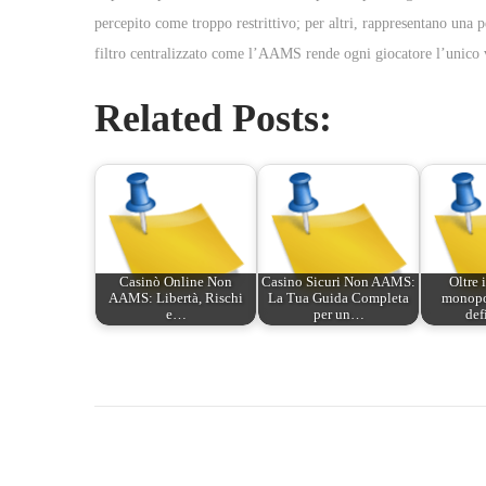
percepito come troppo restrittivo; per altri, rappresentano una
filtro centralizzato come l’AAMS rende ogni giocatore l’unico v
Related Posts:
Casinò Online Non
Casino Sicuri Non AAMS:
Oltre 
AAMS: Libertà, Rischi
La Tua Guida Completa
monopol
e…
per un…
def
P
P
D
r
e
o
e
s
v
c
i
u