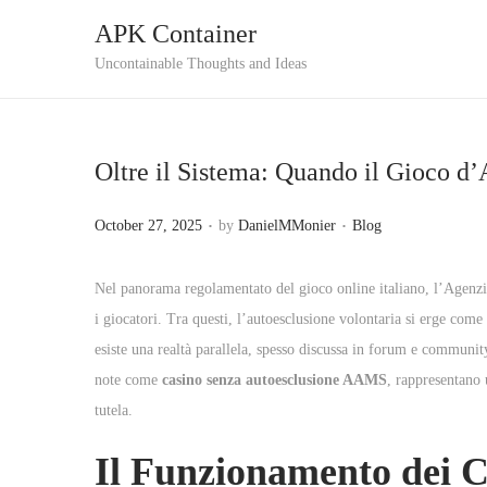
APK Container
S
S
Uncontainable Thoughts and Ideas
k
k
i
i
p
p
Oltre il Sistema: Quando il Gioco d
t
t
o
o
.
.
P
P
October 27, 2025
by
DanielMMonier
Blog
n
c
o
o
a
o
s
s
Nel panorama regolamentato del gioco online italiano, l’Agenz
v
n
t
t
i giocatori. Tra questi, l’autoesclusione volontaria si erge com
i
t
e
e
esiste una realtà parallela, spesso discussa in forum e community
g
e
d
d
note come
casino senza autoesclusione AAMS
, rappresentano 
a
n
o
i
tutela.
t
t
n
n
i
Il Funzionamento dei Ca