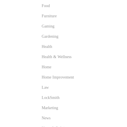
Food
Furniture
Gaming
Gardening
Health
Health & Wellness
Home
Home Improvement
Law
LockSmith
Marketing
News