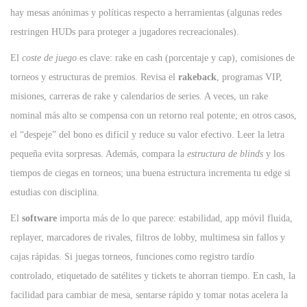
hay mesas anónimas y políticas respecto a herramientas (algunas redes
restringen HUDs para proteger a jugadores recreacionales).
El
coste de juego
es clave: rake en cash (porcentaje y cap), comisiones de
torneos y estructuras de premios. Revisa el
rakeback
, programas VIP,
misiones, carreras de rake y calendarios de series. A veces, un rake
nominal más alto se compensa con un retorno real potente; en otros casos,
el “despeje” del bono es difícil y reduce su valor efectivo. Leer la letra
pequeña evita sorpresas. Además, compara la
estructura de blinds
y los
tiempos de ciegas en torneos; una buena estructura incrementa tu edge si
estudias con disciplina.
El
software
importa más de lo que parece: estabilidad, app móvil fluida,
replayer, marcadores de rivales, filtros de lobby, multimesa sin fallos y
cajas rápidas. Si juegas torneos, funciones como registro tardío
controlado, etiquetado de satélites y tickets te ahorran tiempo. En cash, la
facilidad para cambiar de mesa, sentarse rápido y tomar notas acelera la