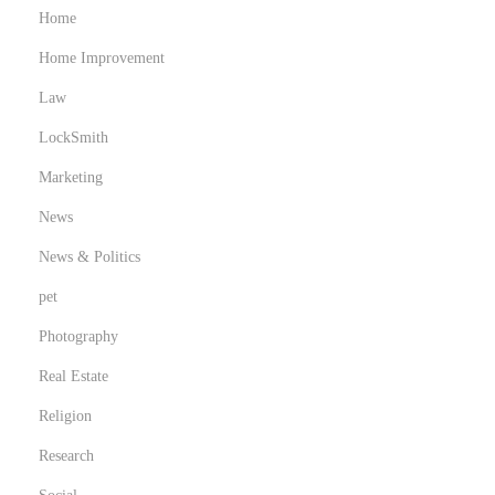
à
Home
e
Home Improvement
r
Law
i
s
LockSmith
c
Marketing
h
News
i
News & Politics
pet
Photography
Real Estate
Religion
Research