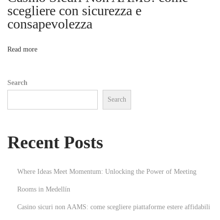
n
scegliere con sicurezza e
o
consapevolezza
o
v
a
n
Read more
c
i
Search
ó
Search
n
r
e
Recent Posts
a
l
,
Where Ideas Meet Momentum: Unlocking the Power of Meeting
m
Rooms in Medellín
e
Casino sicuri non AAMS: come scegliere piattaforme estere affidabili
j