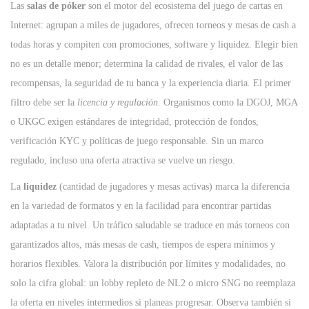
Las
salas de póker
son el motor del ecosistema del juego de cartas en
n
n
n
Internet: agrupan a miles de jugadores, ofrecen torneos y mesas de cash a
todas horas y compiten con promociones, software y liquidez. Elegir bien
no es un detalle menor; determina la calidad de rivales, el valor de las
recompensas, la seguridad de tu banca y la experiencia diaria. El primer
filtro debe ser la
licencia y regulación
. Organismos como la DGOJ, MGA
o UKGC exigen estándares de integridad, protección de fondos,
verificación KYC y políticas de juego responsable. Sin un marco
regulado, incluso una oferta atractiva se vuelve un riesgo.
La
liquidez
(cantidad de jugadores y mesas activas) marca la diferencia
en la variedad de formatos y en la facilidad para encontrar partidas
adaptadas a tu nivel. Un tráfico saludable se traduce en más torneos con
garantizados altos, más mesas de cash, tiempos de espera mínimos y
horarios flexibles. Valora la distribución por límites y modalidades, no
solo la cifra global: un lobby repleto de NL2 o micro SNG no reemplaza
la oferta en niveles intermedios si planeas progresar. Observa también si