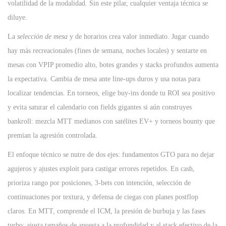
volatilidad de la modalidad. Sin este pilar, cualquier ventaja técnica se
diluye.
La
selección de mesa
y de horarios crea valor inmediato. Jugar cuando
hay más recreacionales (fines de semana, noches locales) y sentarte en
mesas con VPIP promedio alto, botes grandes y stacks profundos aumenta
la expectativa. Cambia de mesa ante line-ups duros y usa notas para
localizar tendencias. En torneos, elige buy-ins donde tu ROI sea positivo
y evita saturar el calendario con fields gigantes si aún construyes
bankroll: mezcla MTT medianos con satélites EV+ y torneos bounty que
premian la agresión controlada.
El enfoque técnico se nutre de dos ejes: fundamentos GTO para no dejar
agujeros y ajustes exploit para castigar errores repetidos. En cash,
prioriza rango por posiciones, 3-bets con intención, selección de
continuaciones por textura, y defensa de ciegas con planes postflop
claros. En MTT, comprende el ICM, la presión de burbuja y las fases
turbo; ajusta tamaños de apuesta a la profundidad y al stack efectivo de la