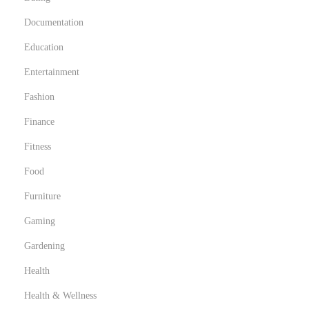
a
Documentation
t
o
Education
t
Entertainment
r
Fashion
a
o
Finance
p
Fitness
p
Food
o
Furniture
r
t
Gaming
u
Gardening
n
Health
i
t
Health & Wellness