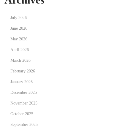
Archives
o
a
July 2026
p
r
June 2026
o
May 2026
v
April 2026
e
March 2026
c
h
February 2026
a
January 2026
r
December 2025
l
a
November 2025
s
October 2025
N
C
September 2025
e
a