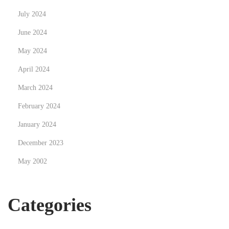
a
July 2024
c
June 2024
r
i
May 2024
t
April 2024
i
March 2024
c
a
February 2024
p
January 2024
e
December 2023
r
May 2002
s
c
e
Categories
g
l