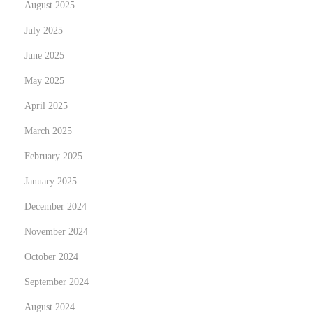
x
August 2025
s
t
i
July 2025
p
n
June 2025
o
o
May 2025
s
n
t
o
April 2025
:
n
March 2025
A
February 2025
A
January 2025
M
S
December 2024
:
November 2024
g
October 2024
u
i
September 2024
d
August 2024