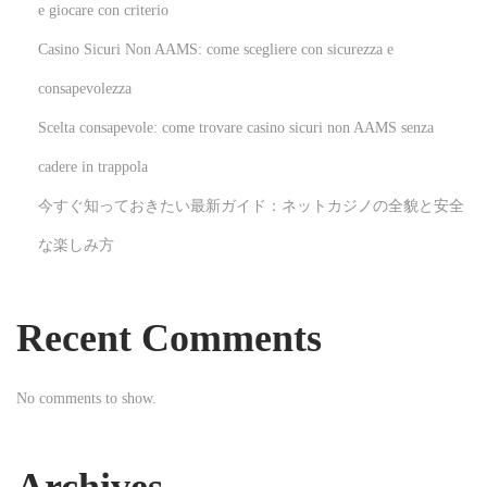
o
e giocare con criterio
r
Casino Sicuri Non AAMS: come scegliere con sicurezza e
e
consapevolezza
s
Scelta consapevole: come trovare casino sicuri non AAMS senza
v
e
cadere in trappola
n
今すぐ知っておきたい最新ガイド：ネットカジノの全貌と安全
t
な楽しみ方
a
j
a
Recent Comments
s
y
No comments to show.
c
ó
m