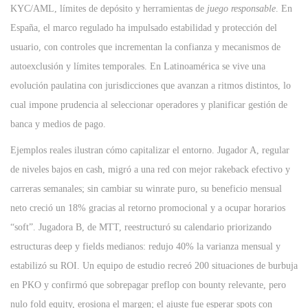
KYC/AML, límites de depósito y herramientas de
juego responsable
. En
España, el marco regulado ha impulsado estabilidad y protección del
usuario, con controles que incrementan la confianza y mecanismos de
autoexclusión y límites temporales. En Latinoamérica se vive una
evolución paulatina con jurisdicciones que avanzan a ritmos distintos, lo
cual impone prudencia al seleccionar operadores y planificar gestión de
banca y medios de pago.
Ejemplos reales ilustran cómo capitalizar el entorno. Jugador A, regular
de niveles bajos en cash, migró a una red con mejor rakeback efectivo y
carreras semanales; sin cambiar su winrate puro, su beneficio mensual
neto creció un 18% gracias al retorno promocional y a ocupar horarios
“soft”. Jugadora B, de MTT, reestructuró su calendario priorizando
estructuras deep y fields medianos: redujo 40% la varianza mensual y
estabilizó su ROI. Un equipo de estudio recreó 200 situaciones de burbuja
en PKO y confirmó que sobrepagar preflop con bounty relevante, pero
nulo fold equity, erosiona el margen; el ajuste fue esperar spots con