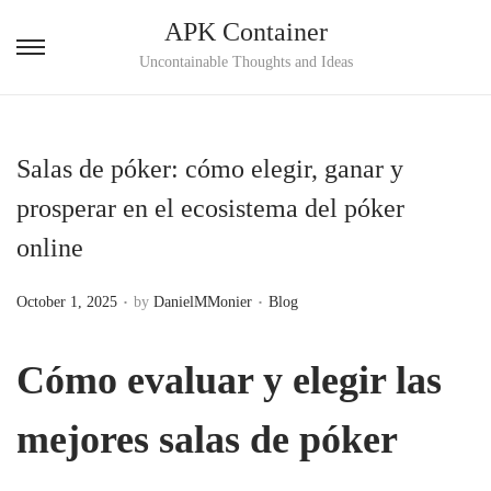
APK Container
S
S
Uncontainable Thoughts and Ideas
k
k
i
i
p
p
Salas de póker: cómo elegir, ganar y
t
t
prosperar en el ecosistema del póker
o
o
online
n
c
a
o
.
.
P
P
October 1, 2025
by
DanielMMonier
Blog
v
n
o
o
i
t
s
s
Cómo evaluar y elegir las
g
e
t
t
a
n
e
e
mejores salas de póker
t
t
d
d
i
o
i
o