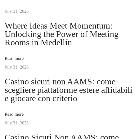
t
u
s
s
July 31, 2026
o
n
p
n
Where Ideas Meet Momentum:
o
l
Unlocking the Power of Meeting
a
s
i
Rooms in Medellín
t
n
v
:
e
Read more
n
July 31, 2026
i
u
Casino sicuri non AAMS: come
e
g
scegliere piattaforme estere affidabili
v
e giocare con criterio
o
a
s
Read more
:
t
July 31, 2026
i
n
Casino Sicuri Non AAMS: come
i