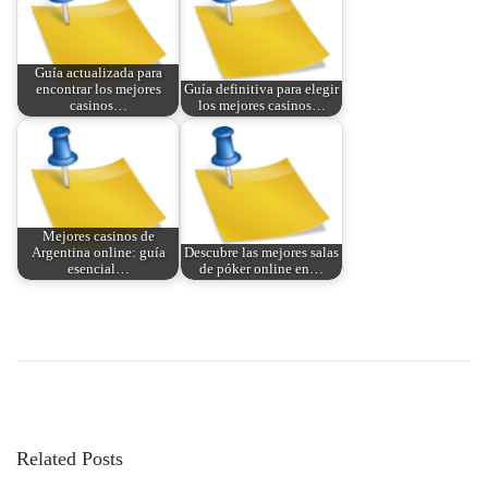
Guía actualizada para
encontrar los mejores
Guía definitiva para elegir
casinos…
los mejores casinos…
Mejores casinos de
Argentina online: guía
Descubre las mejores salas
esencial…
de póker online en…
P
P
C
r
a
o
e
s
v
i
s
i
n
Related Posts
o
o