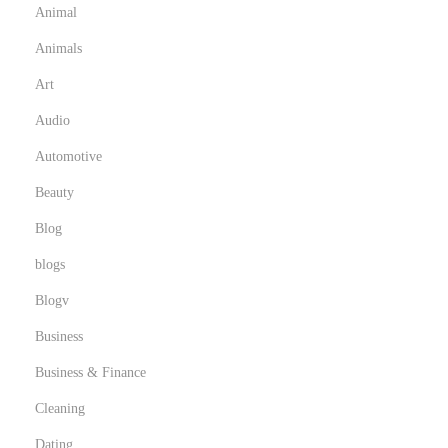
i
Animal
e
Animals
r
Art
e
i
Audio
n
Automotive
m
Beauty
o
Blog
d
o
blogs
i
Blogv
n
Business
f
o
Business & Finance
r
Cleaning
m
Dating