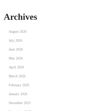
C
o
Archives
r
d
August 2026
y
c
July 2026
e
June 2026
p
May 2026
s
N
April 2026
S
e
p
March 2026
x
o
February 2026
t
t
January 2026
p
t
o
h
December 2025
s
e