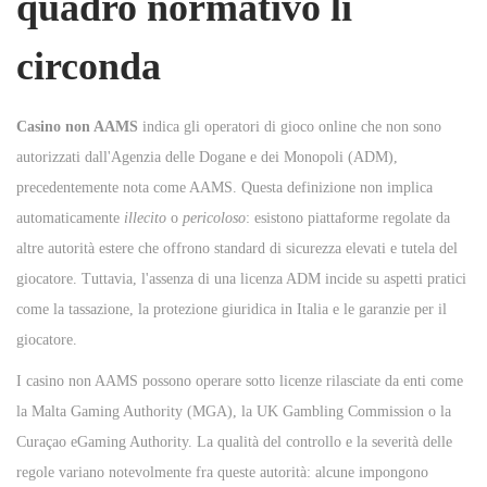
quadro normativo li
n
n
n
circonda
Casino non AAMS
indica gli operatori di gioco online che non sono
autorizzati dall'Agenzia delle Dogane e dei Monopoli (ADM),
precedentemente nota come AAMS. Questa definizione non implica
automaticamente
illecito
o
pericoloso
: esistono piattaforme regolate da
altre autorità estere che offrono standard di sicurezza elevati e tutela del
giocatore. Tuttavia, l'assenza di una licenza ADM incide su aspetti pratici
come la tassazione, la protezione giuridica in Italia e le garanzie per il
giocatore.
I casino non AAMS possono operare sotto licenze rilasciate da enti come
la Malta Gaming Authority (MGA), la UK Gambling Commission o la
Curaçao eGaming Authority. La qualità del controllo e la severità delle
regole variano notevolmente fra queste autorità: alcune impongono