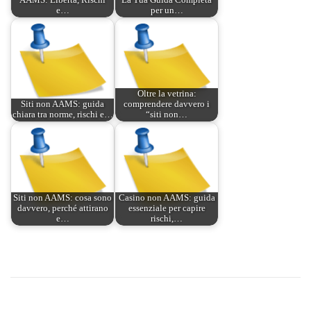
AAMS: Libertà, Rischi
La Tua Guida Completa
e…
per un…
Oltre la vetrina:
Siti non AAMS: guida
comprendere davvero i
chiara tra norme, rischi e…
“siti non…
Siti non AAMS: cosa sono
Casino non AAMS: guida
davvero, perché attirano
essenziale per capire
e…
rischi,…
P
P
U
r
n
o
e
l
v
o