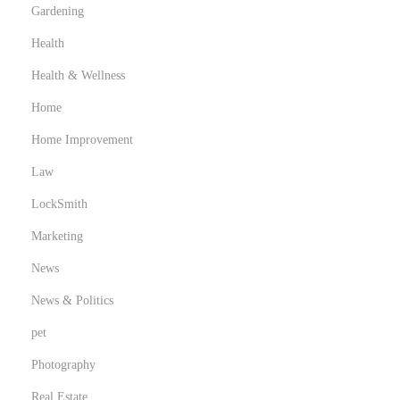
Gardening
Health
Health & Wellness
Home
Home Improvement
Law
LockSmith
Marketing
News
News & Politics
pet
Photography
Real Estate