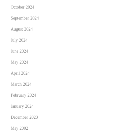
I
October 2024
m
September 2024
a
August 2024
g
July 2024
e
D
June 2024
e
May 2024
t
April 2024
e
c
March 2024
t
February 2024
i
January 2024
o
December 2023
n
i
May 2002
n