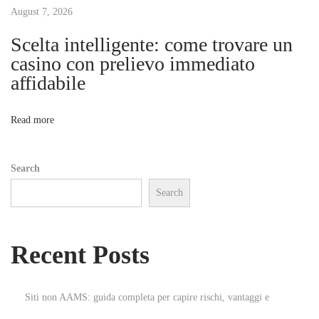
t
August 7, 2026
n
t
Scelta intelligente: come trovare un
i
i
casino con prelievo immediato
a
affidabile
o
l
o
n
Read more
f
M
Search
u
Search
s
h
r
Recent Posts
o
o
m
Siti non AAMS: guida completa per capire rischi, vantaggi e
s