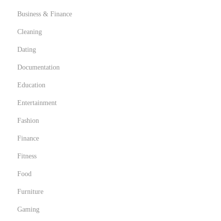
W
Business & Finance
o
Cleaning
r
Dating
l
d
Documentation
Education
Entertainment
Fashion
Finance
Fitness
Food
Furniture
Gaming