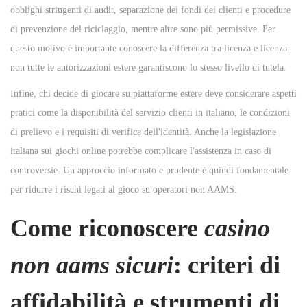
obblighi stringenti di audit, separazione dei fondi dei clienti e procedure
di prevenzione del riciclaggio, mentre altre sono più permissive. Per
questo motivo è importante conoscere la differenza tra licenza e licenza:
non tutte le autorizzazioni estere garantiscono lo stesso livello di tutela.
Infine, chi decide di giocare su piattaforme estere deve considerare aspetti
pratici come la disponibilità del servizio clienti in italiano, le condizioni
di prelievo e i requisiti di verifica dell'identità. Anche la legislazione
italiana sui giochi online potrebbe complicare l'assistenza in caso di
controversie. Un approccio informato e prudente è quindi fondamentale
per ridurre i rischi legati al gioco su operatori non AAMS.
Come riconoscere
casino
non aams sicuri
: criteri di
affidabilità e strumenti di