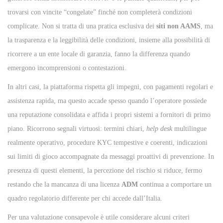
trovarsi con vincite “congelate” finché non completerà condizioni
complicate. Non si tratta di una pratica esclusiva dei
siti non AAMS
, ma
la trasparenza e la leggibilità delle condizioni, insieme alla possibilità di
ricorrere a un ente locale di garanzia, fanno la differenza quando
emergono incomprensioni o contestazioni.
In altri casi, la piattaforma rispetta gli impegni, con pagamenti regolari e
assistenza rapida, ma questo accade spesso quando l’operatore possiede
una reputazione consolidata e affida i propri sistemi a fornitori di primo
piano. Ricorrono segnali virtuosi: termini chiari,
help desk
multilingue
realmente operativo, procedure KYC tempestive e coerenti, indicazioni
sui limiti di gioco accompagnate da messaggi proattivi di prevenzione. In
presenza di questi elementi, la percezione del rischio si riduce, fermo
restando che la mancanza di una licenza
ADM
continua a comportare un
quadro regolatorio differente per chi accede dall’Italia.
Per una valutazione consapevole è utile considerare alcuni criteri