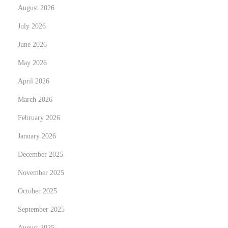
August 2026
s
の
t
臨
July 2026
:
場
June 2026
感
May 2026
を
April 2026
自
宅
March 2026
で
February 2026
：
January 2026
技
術
December 2025
と
November 2025
体
October 2025
験
September 2025
が
交
August 2025