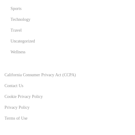
Sports
Technology
Travel
Uncategorized
Wellness
California Consumer Privacy Act (CCPA)
Contact Us
Cookie Privacy Policy
Privacy Policy
Terms of Use