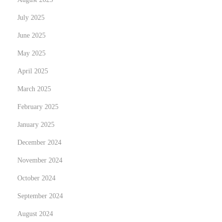
差
July 2025
す
June 2025
る
“
May 2025
次
April 2025
世
March 2025
代
February 2025
の
遊
January 2025
び
December 2024
方
November 2024
”
October 2024
September 2024
August 2024