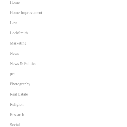
Home
Home Improvement
Law
LockSmith
Marketing
News
News & Politics
pet
Photography
Real Estate
Religion
Research
Social