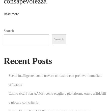
consapevolezza
o
l
i
n
Read more
g
h
Search
t
Search
:
G
h
Recent Posts
a
n
a
Scelta intelligente: come trovare un casino con prelievo immediato
’
affidabile
s
Casino sicuri non AAMS: come scegliere piattaforme estere affidabili
D
u
e giocare con criterio
a