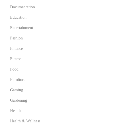
Documentation
Education
Entertainment
Fashion
Finance
Fitness
Food
Furniture
Gaming
Gardening
Health
Health & Wellness