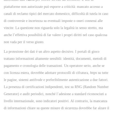
piattaforme non autorizzate può esporre a criticità: mancato accesso a
canali di reclamo tipici del mercato domestico, difficoltà di tutela in caso
di controversie e incertezza su eventuali imposte o oneri connessi alle
vincite. La questione non riguarda solo la legalità in senso stretto, ma
anche l’effettiva possibilità di far valere i propri diritti nel caso qualcosa
non vada per il verso giusto.
La protezione dei dati è un altro aspetto decisivo. I portali di gioco
trattano informazioni altamente sensibili: identità, documenti, metodi di
pagamento e cronologia delle transazioni. Un operatore serio, anche se
con licenza estera, dovrebbe adottare protocolli di cifratura,
https
su tutte
le pagine, sistemi antifrode e preferibilmente autenticazione a due fattori.
La presenza di certificazioni indipendenti, test su RNG (Random Number
Generator) e audit periodici, nonché l’adesione a standard riconosciuti a
livello internazionale, sono indicatori positivi. Al contrario, la mancanza
di informazioni chiare su queste misure di sicurezza dovrebbe far alzare il