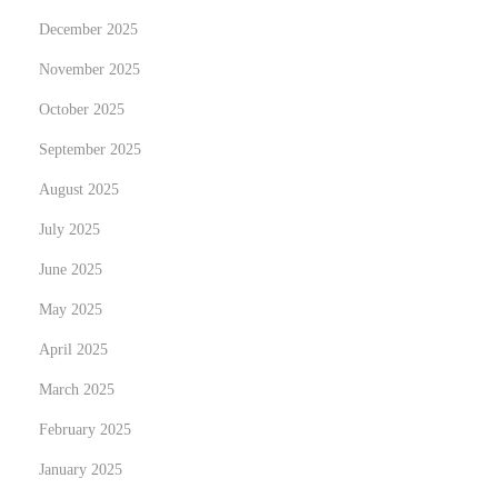
t
i
December 2025
:
n
g
November 2025
t
October 2025
h
September 2025
e
August 2025
C
o
July 2025
m
June 2025
p
May 2025
l
e
April 2025
x
March 2025
i
February 2025
t
January 2025
i