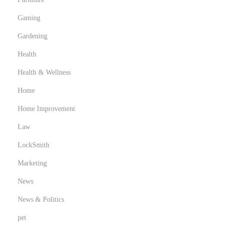
Gaming
Gardening
Health
Health & Wellness
Home
Home Improvement
Law
LockSmith
Marketing
News
News & Politics
pet