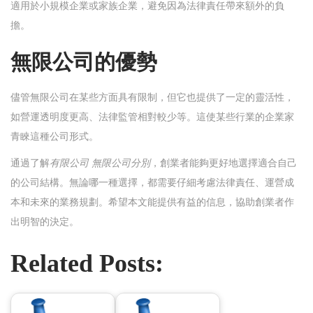
適用於小規模企業或家族企業，避免因為法律責任帶來額外的負
擔。
無限公司的優勢
儘管無限公司在某些方面具有限制，但它也提供了一定的靈活性，
如營運透明度更高、法律監管相對較少等。這使某些行業的企業家
青睞這種公司形式。
通過了解
有限公司 無限公司分別
，創業者能夠更好地選擇適合自己
的公司結構。無論哪一種選擇，都需要仔細考慮法律責任、運營成
本和未來的業務規劃。希望本文能提供有益的信息，協助創業者作
出明智的決定。
Related Posts: