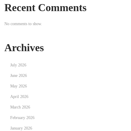
b
Recent Comments
a
i
No comments to show.
t
o
O
Archives
m
a
July 2026
n
N
N
June 2026
e
a
May 2026
x
v
April 2026
t
i
p
March 2026
g
o
a
February 2026
s
t
January 2026