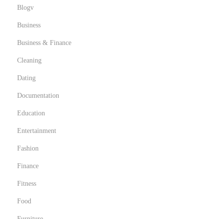
o
Blogv
n
Business
g
Business & Finance
Cleaning
Dating
Documentation
Education
Entertainment
Fashion
Finance
Fitness
Food
Furniture