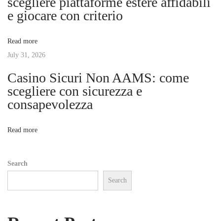
g
scegliere piattaforme estere affidabili
a
e giocare con criterio
d
a
T
Read more
r
t
July 31, 2026
i
p
Casino Sicuri Non AAMS: come
i
:
scegliere con sicurezza e
E
consapevolezza
o
x
p
n
Read more
l
o
Search
r
Search
i
n
g