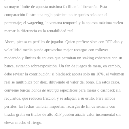
su mayor límite de apuesta máxima facilitan la liberación. Esta
comparación ilustra una regla práctica: no te quedes solo con el
porcentaje; el
wagering
, la ventana temporal y la apuesta máxima suelen
marcar la diferencia en la rentabilidad real.
Ahora, piensa en perfiles de jugador. Quien prefiere slots con RTP alto y
volatilidad media puede aprovechar mejor recargas con rollover
moderado y límites de apuesta que permitan un staking coherente con su
banca, evitando sobreexposición. Un fan de juegos de mesa, en cambio,
debe revisar la contribución: si blackjack aporta solo un 10%, el volumen
real se multiplica por diez, diluyendo el valor del bono. En estos casos,
conviene buscar
bonos de recarga
específicos para mesas o cashback sin
requisitos, que reducen fricción y se adaptan a su estilo. Para ambos
perfiles, las fechas también importan: recargas de fin de semana con
tiradas gratis en títulos de alto RTP pueden añadir valor incremental sin
elevar mucho el riesgo.