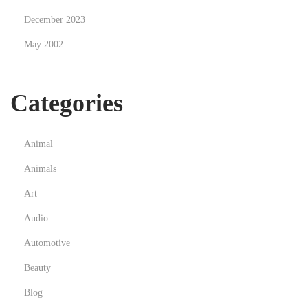
n
December 2023
i
May 2002
t
i
v
Categories
a
p
a
Animal
r
Animals
a
Art
l
o
Audio
s
Automotive
C
Beauty
a
Blog
s