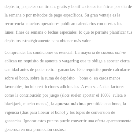
depósito, paquetes con tiradas gratis y bonificaciones temáticas por día de
la semana o por métodos de pago específicos. Su gran ventaja es la
recurrencia: muchos operadores publican calendarios con ofertas los
lunes, fines de semana o fechas especiales, lo que te permite planificar tus
depósitos estratégicamente para obtener más valor.
Comprender las condiciones es esencial. La mayoría de
casinos online
aplican un requisito de apuesta o
wagering
que te obliga a apostar cierta
cantidad antes de poder retirar ganancias. Este requisito puede calcularse
sobre el bono, sobre la suma de depósito + bono o, en casos menos
favorables, incluir restricciones adicionales. A esto se añaden factores
como la contribución por juego (slots suelen aportar el 100%; ruleta o
blackjack, mucho menos), la
apuesta máxima
permitida con bono, la
vigencia (días para liberar el bono) y los topes de conversión de
ganancias. Ignorar estos puntos puede convertir una oferta aparentemente
generosa en una promoción costosa.