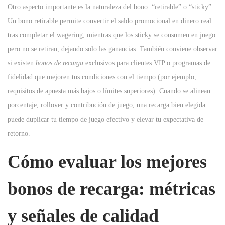
Otro aspecto importante es la naturaleza del bono: “retirable” o “sticky”.
Un bono retirable permite convertir el saldo promocional en dinero real
tras completar el wagering, mientras que los sticky se consumen en juego
pero no se retiran, dejando solo las ganancias. También conviene observar
si existen
bonos de recarga
exclusivos para clientes VIP o programas de
fidelidad que mejoren tus condiciones con el tiempo (por ejemplo,
requisitos de apuesta más bajos o límites superiores). Cuando se alinean
porcentaje, rollover y contribución de juego, una recarga bien elegida
puede duplicar tu tiempo de juego efectivo y elevar tu expectativa de
retorno.
Cómo evaluar los mejores
bonos de recarga: métricas
y señales de calidad