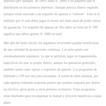
depósito (por ejemplo, un 100% hasta S/ 1000) o en paquetes que se
distribuyen en los primeros depósitos. Aunque parezca dinero regalado,
siempre viene asociado a un requisito de apuesta o “rollover”. Este es el
múltiplo por el cual debes jugar el monto del bono antes de poder retirar
las ganancias. Un requisito de apuesta de 30x sobre un bono de S/ 100
significa que debes apostar S/ 3000 en total.
Más allá del bono inicial, los jugadores recurrentes pueden beneficiarse
de una variedad de promociones continuas. Los
giros gratis
son
extremadamente populares, ya que te permiten jugar en tragamonedas
específicas sin usar tu propio dinero, aunque las ganancias generadas
también suelen estar sujetas a requisitos de apuesta. Los programas de
fidelidad o VIP son otra joya escondida. A través de estos sistemas, por
cada apuesta realizada acumulas puntos que pueden canjearse por dinero
en efectivo, giros gratis u otros premios exclusivos. Estos programas
están diseñados para recompensar tu lealtad y ofrecerte beneficios a largo
plazo.