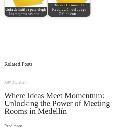
Bitcoin Casinos: La
Guía definitiva para elegir
Revolución del Juego
los mejores casinos…
Online con…
P
P
B
r
o
o
e
n
v
o
s
i
s
Related Posts
o
d
t
u
e
s
July 31, 2026
r
n
p
e
Where Ideas Meet Momentum:
o
c
Unlocking the Power of Meeting
a
s
a
Rooms in Medellín
t
r
v
:
g
Read more