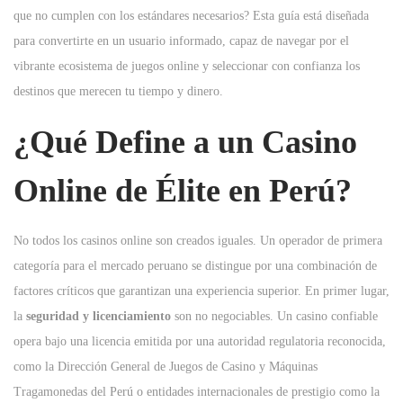
que no cumplen con los estándares necesarios? Esta guía está diseñada
n
para convertirte en un usuario informado, capaz de navegar por el
vibrante ecosistema de juegos online y seleccionar con confianza los
destinos que merecen tu tiempo y dinero.
¿Qué Define a un Casino
Online de Élite en Perú?
No todos los casinos online son creados iguales. Un operador de primera
categoría para el mercado peruano se distingue por una combinación de
factores críticos que garantizan una experiencia superior. En primer lugar,
la
seguridad y licenciamiento
son no negociables. Un casino confiable
opera bajo una licencia emitida por una autoridad regulatoria reconocida,
como la Dirección General de Juegos de Casino y Máquinas
Tragamonedas del Perú o entidades internacionales de prestigio como la