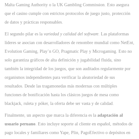
Malta Gaming Authority o la UK Gambling Commission. Esto asegura
que el casino cumple con estrictos protocolos de juego justo, protección
de datos y prácticas responsables.
El segundo pilar es la
variedad y calidad del software
. Las plataformas
líderes se asocian con desarrolladores de renombre mundial como NetEnt,
Evolution Gaming, Play’n GO, Pragmatic Play y Microgaming. Esto no
solo garantiza gráficos de alta definición y jugabilidad fluida, sino
también la integridad de los juegos, que son auditados regularmente por
organismos independientes para verificar la aleatoriedad de sus
resultados. Desde las tragamonedas más modernas con múltiples
funciones de bonificación hasta los clásicos juegos de mesa como
blackjack, ruleta y póker, la oferta debe ser vasta y de calidad.
Finalmente, un aspecto que marca la diferencia es la
adaptación al
usuario peruano
. Esto incluye soporte al cliente en español, métodos de
pago locales y familiares como Yape, Plin, PagoEfectivo o depósitos en