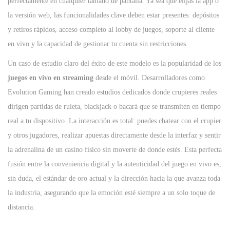
perfectamente en cualquier tamaño de pantalla. Ya sea que elijas la app o
la versión web, las funcionalidades clave deben estar presentes: depósitos
y retiros rápidos, acceso completo al lobby de juegos, soporte al cliente
en vivo y la capacidad de gestionar tu cuenta sin restricciones.
Un caso de estudio claro del éxito de este modelo es la popularidad de los
juegos en vivo en streaming
desde el móvil. Desarrolladores como
Evolution Gaming han creado estudios dedicados donde crupieres reales
dirigen partidas de ruleta, blackjack o bacará que se transmiten en tiempo
real a tu dispositivo. La interacción es total: puedes chatear con el crupier
y otros jugadores, realizar apuestas directamente desde la interfaz y sentir
la adrenalina de un casino físico sin moverte de donde estés. Esta perfecta
fusión entre la conveniencia digital y la autenticidad del juego en vivo es,
sin duda, el estándar de oro actual y la dirección hacia la que avanza toda
la industria, asegurando que la emoción esté siempre a un solo toque de
distancia.