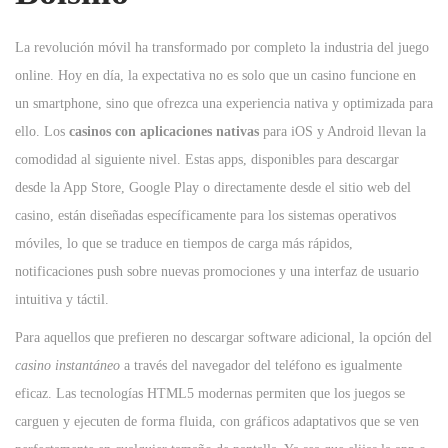
La revolución móvil ha transformado por completo la industria del juego
online. Hoy en día, la expectativa no es solo que un casino funcione en
un smartphone, sino que ofrezca una experiencia nativa y optimizada para
ello. Los
casinos con aplicaciones nativas
para iOS y Android llevan la
comodidad al siguiente nivel. Estas apps, disponibles para descargar
desde la App Store, Google Play o directamente desde el sitio web del
casino, están diseñadas específicamente para los sistemas operativos
móviles, lo que se traduce en tiempos de carga más rápidos,
notificaciones push sobre nuevas promociones y una interfaz de usuario
intuitiva y táctil.
Para aquellos que prefieren no descargar software adicional, la opción del
casino instantáneo
a través del navegador del teléfono es igualmente
eficaz. Las tecnologías HTML5 modernas permiten que los juegos se
carguen y ejecuten de forma fluida, con gráficos adaptativos que se ven