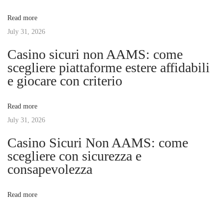
v
:
e
Read more
r
July 31, 2026
i
p
Casino sicuri non AAMS: come
o
g
scegliere piattaforme estere affidabili
w
e giocare con criterio
e
a
r
Read more
s
t
July 31, 2026
f
o
Casino Sicuri Non AAMS: come
i
r
scegliere con sicurezza e
S
consapevolezza
o
t
u
n
Read more
d
e