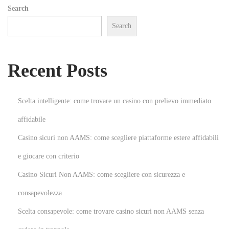
Search
n
Search
t
s
:
Recent Posts
T
h
e
Scelta intelligente: come trovare un casino con prelievo immediato
A
affidabile
I
Casino sicuri non AAMS: come scegliere piattaforme estere affidabili
O
v
e giocare con criterio
e
Casino Sicuri Non AAMS: come scegliere con sicurezza e
r
consapevolezza
l
Scelta consapevole: come trovare casino sicuri non AAMS senza
a
y