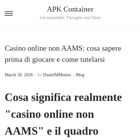
APK Container
S
S
Uncontainable Thoughts and Ideas
k
k
i
i
p
p
Casino online non AAMS: cosa sapere
t
t
prima di giocare e come tutelarsi
o
o
n
c
.
.
P
P
March 18, 2026
by
DanielMMonier
Blog
a
o
o
o
v
n
s
s
Cosa significa realmente
i
t
t
t
g
e
e
e
"casino online non
a
n
d
d
t
t
o
i
AAMS" e il quadro
i
n
n
o