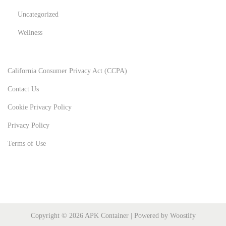
Uncategorized
Wellness
California Consumer Privacy Act (CCPA)
Contact Us
Cookie Privacy Policy
Privacy Policy
Terms of Use
Copyright © 2026
APK Container
| Powered by
Woostify