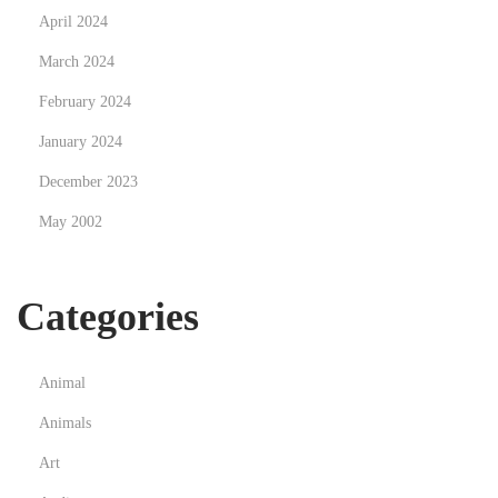
April 2024
規
：
March 2024
香
February 2024
港
January 2024
公
December 2023
司
報
May 2002
稅
實
Categories
戰
與
風
Animal
險
Animals
控
管
Art
全