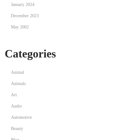
c
January 2024
e
December 2023
g
May 2002
l
i
e
Categories
r
e
p
Animal
i
Animals
a
Art
t
t
Audio
a
Automotive
f
Beauty
o
Blog