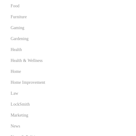
o
Food
t
Furniture
e
g
Gaming
g
Gardening
e
Health
r
e
Health & Wellness
i
Home
l
Home Improvement
t
Law
u
o
LockSmith
d
Marketing
e
News
n