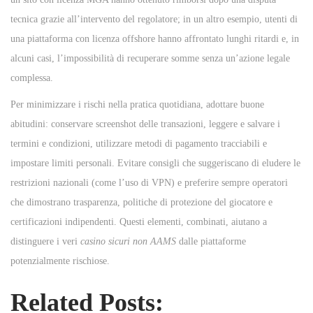
tecnica grazie all’intervento del regolatore; in un altro esempio, utenti di
una piattaforma con licenza offshore hanno affrontato lunghi ritardi e, in
alcuni casi, l’impossibilità di recuperare somme senza un’azione legale
complessa.
Per minimizzare i rischi nella pratica quotidiana, adottare buone
abitudini: conservare screenshot delle transazioni, leggere e salvare i
termini e condizioni, utilizzare metodi di pagamento tracciabili e
impostare limiti personali. Evitare consigli che suggeriscano di eludere le
restrizioni nazionali (come l’uso di VPN) e preferire sempre operatori
che dimostrano trasparenza, politiche di protezione del giocatore e
certificazioni indipendenti. Questi elementi, combinati, aiutano a
distinguere i veri
casino sicuri non AAMS
dalle piattaforme
potenzialmente rischiose.
Related Posts: