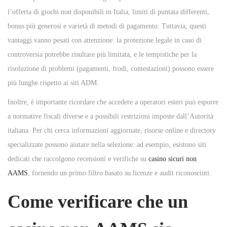
l’offerta di giochi non disponibili in Italia, limiti di puntata differenti,
bonus più generosi e varietà di metodi di pagamento. Tuttavia, questi
vantaggi vanno pesati con attenzione: la protezione legale in caso di
controversia potrebbe risultare più limitata, e le tempistiche per la
risoluzione di problemi (pagamenti, frodi, contestazioni) possono essere
più lunghe rispetto ai siti ADM.
Inoltre, è importante ricordare che accedere a operatori esteri può esporre
a normative fiscali diverse e a possibili restrizioni imposte dall’Autorità
italiana. Per chi cerca informazioni aggiornate, risorse online e directory
specializzate possono aiutare nella selezione: ad esempio, esistono siti
dedicati che raccolgono recensioni e verifiche su
casino sicuri non
AAMS
, fornendo un primo filtro basato su licenze e audit riconosciuti.
Come verificare che un