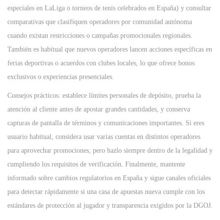
especiales en LaLiga o torneos de tenis celebrados en España) y consultar
comparativas que clasifiquen operadores por comunidad autónoma
cuando existan restricciones o campañas promocionales regionales.
También es habitual que nuevos operadores lancen acciones específicas en
ferias deportivas o acuerdos con clubes locales, lo que ofrece bonos
exclusivos o experiencias presenciales.
Consejos prácticos: establece límites personales de depósito, prueba la
atención al cliente antes de apostar grandes cantidades, y conserva
capturas de pantalla de términos y comunicaciones importantes. Si eres
usuario habitual, considera usar varias cuentas en distintos operadores
para aprovechar promociones, pero hazlo siempre dentro de la legalidad y
cumpliendo los requisitos de verificación. Finalmente, mantente
informado sobre cambios regulatorios en España y sigue canales oficiales
para detectar rápidamente si una casa de apuestas nueva cumple con los
estándares de protección al jugador y transparencia exigidos por la DGOJ.