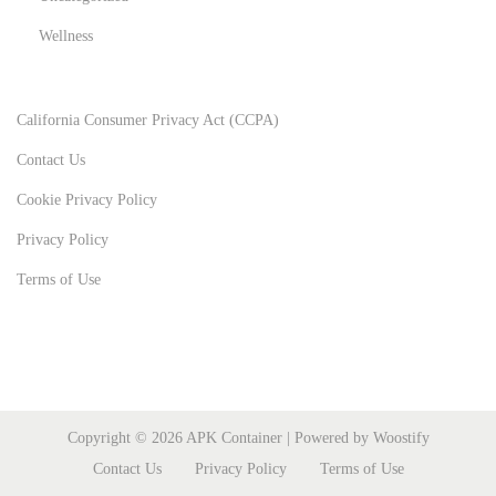
Wellness
California Consumer Privacy Act (CCPA)
Contact Us
Cookie Privacy Policy
Privacy Policy
Terms of Use
Copyright © 2026
APK Container
| Powered by
Woostify
Contact Us
Privacy Policy
Terms of Use