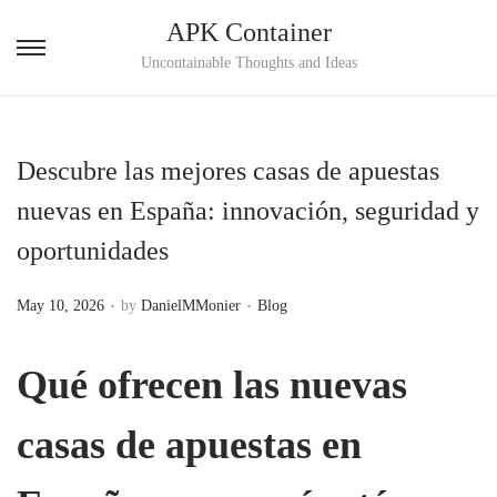
APK Container
S
S
Uncontainable Thoughts and Ideas
k
k
i
i
p
p
Descubre las mejores casas de apuestas
t
t
nuevas en España: innovación, seguridad y
o
o
oportunidades
n
c
a
o
.
.
P
P
May 10, 2026
by
DanielMMonier
Blog
v
n
o
o
i
t
s
s
Qué ofrecen las nuevas
g
e
t
t
a
n
e
e
casas de apuestas en
t
t
d
d
i
o
i
o