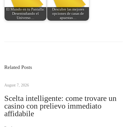
El Mundo en tu Pantalla:
Descubre las mejores
Desentrañando el
opciones de casas de
Universo…
apuestas…
P
P
D
r
e
o
e
s
v
c
s
i
u
Related Posts
o
b
t
u
r
s
August 7, 2026
e
n
p
l
Scelta intelligente: come trovare un
o
a
casino con prelievo immediato
a
s
s
affidabile
t
m
v
:
e