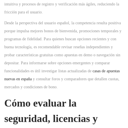
intuitiva y procesos de registro y verificación más ágiles, reduciendo la
fricción para el usuario.
Desde la perspectiva del usuario español, la competencia resulta positiva
porque impulsa mejores bonos de bienvenida, promociones temporales y
programas de fidelidad. Para quienes buscan opciones recientes y con
buena tecnología, es recomendable revisar reseñas independientes y
probar características gratuitas como apuestas en demo o navegación sin
depositar. Para informarse sobre opciones emergentes y comparar
funcionalidades es útil investigar listas actualizadas de
casas de apuestas
nuevas en españa
y consultar foros y comparadores que detallen cuotas,
mercados y condiciones de bono.
Cómo evaluar la
seguridad, licencias y