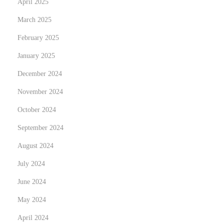
April 2025
x
e
March 2025
t
D
p
February 2025
a
o
r
January 2025
s
k
December 2024
t
W
November 2024
:
e
b
October 2024
’
September 2024
s
August 2024
H
July 2024
i
d
June 2024
d
May 2024
e
April 2024
n