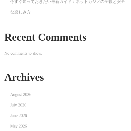
今すぐ知っておきたい最新ガイド：ネットカジノの全貌と安全
p
な楽しみ方
a
ñ
a
Recent Comments
o
n
No comments to show.
l
i
n
Archives
e
y
August 2026
a
p
July 2026
u
June 2026
e
May 2026
s