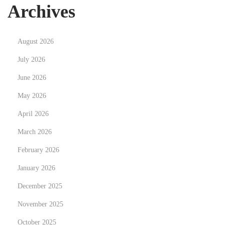
u
Archives
i
s
August 2026
i
t
July 2026
e
June 2026
V
May 2026
i
April 2026
l
l
March 2026
a
February 2026
S
January 2026
t
a
December 2025
y
November 2025
s
October 2025