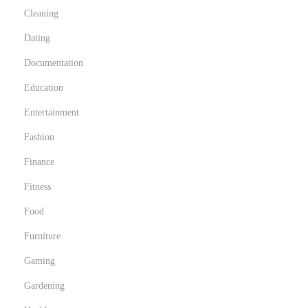
n
Cleaning
g
Dating
i
n
Documentation
t
Education
h
Entertainment
e
U
Fashion
K
Finance
Fitness
Food
Furniture
Gaming
Gardening