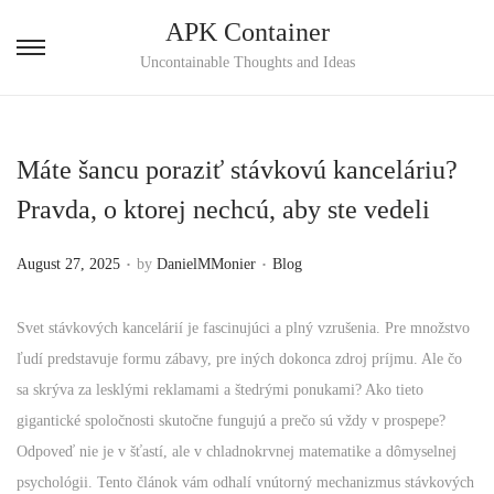
APK Container
S
S
Uncontainable Thoughts and Ideas
k
k
i
i
p
p
Máte šancu poraziť stávkovú kanceláriu?
t
t
Pravda, o ktorej nechcú, aby ste vedeli
o
o
n
c
.
.
P
P
August 27, 2025
by
DanielMMonier
Blog
a
o
o
o
v
n
s
s
Svet stávkových kancelárií je fascinujúci a plný vzrušenia. Pre množstvo
i
t
t
t
ľudí predstavuje formu zábavy, pre iných dokonca zdroj príjmu. Ale čo
g
e
e
e
sa skrýva za lesklými reklamami a štedrými ponukami? Ako tieto
a
n
d
d
gigantické spoločnosti skutočne fungujú a prečo sú vždy v prospepe?
t
t
o
i
Odpoveď nie je v šťastí, ale v chladnokrvnej matematike a dômyselnej
i
n
n
psychológii. Tento článok vám odhalí vnútorný mechanizmus stávkových
o