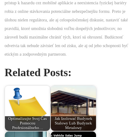
prístup k hazardu cez mobilné aplikácie a neexistencia fyzickej bariéry
robia z online stávkovania potenciálne nebezpečnejšiu formu. Preto je
úlohou nielen regulátora, ale aj celospoločenskej diskusie, nastaviť také
pravidlá, ktoré umožnia slobodnú voľbu dospelých jednotlivcov, no
zároveň budú maximálne chrániť tých, ktorí sú ohrození. Budúcnosť
odvetvia tak nebude závisieť len od zisku, ale aj od jeho schopnosti byť
etickým a zodpovedným partnerom.
Related Posts:
Optimalizujte Svoj Čas
Jak Izolować Budynek
Pomocou
Stalowy Lub Budynek
Profesionálneho…
Metalowy