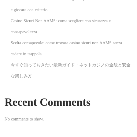
o
n
e giocare con criterio
S
Casino Sicuri Non AAMS: come scegliere con sicurezza e
p
consapevolezza
a
Scelta consapevole: come trovare casino sicuri non AAMS senza
i
n
cadere in trappola
’
今すぐ知っておきたい最新ガイド：ネットカジノの全貌と安全
s
な楽しみ方
M
o
s
Recent Comments
t
E
No comments to show.
x
q