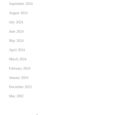
Y
September 2024
o
August 2024
u
July 2024
r
U
June 2024
l
May 2024
t
April 2024
i
m
March 2024
a
February 2024
t
January 2024
e
December 2023
G
u
May 2002
i
d