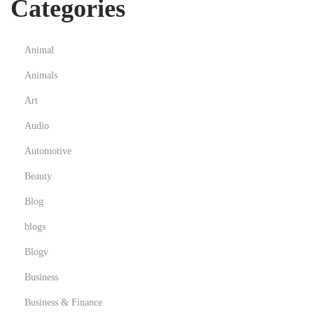
Categories
e
t
o
Animal
£
Animals
1
D
Art
e
Audio
p
Automotive
o
Beauty
s
i
Blog
t
blogs
G
Blogv
a
m
Business
i
Business & Finance