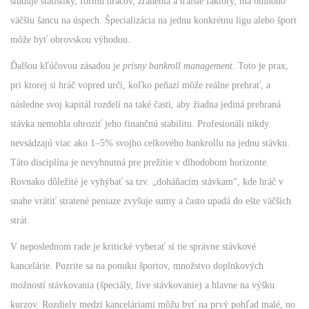
študuje štatistiky, formu hráčov, zranenia a ďalšie faktory, má omnoho
väčšiu šancu na úspech. Špecializácia na jednu konkrétnu ligu alebo šport
môže byť obrovskou výhodou.
Ďalšou kľúčovou zásadou je
prísny bankroll management
. Toto je prax,
pri ktorej si hráč vopred určí, koľko peňazí môže reálne prehrať, a
následne svoj kapitál rozdelí na také časti, aby žiadna jediná prehraná
stávka nemohla ohroziť jeho finančnú stabilitu. Profesionáli nikdy
nevsádzajú viac ako 1–5% svojho celkového bankrollu na jednu stávku.
Táto disciplína je nevyhnutná pre prežitie v dlhodobom horizonte.
Rovnako dôležité je vyhýbať sa tzv. „doháňacím stávkam“, kde hráč v
snahe vrátiť stratené peniaze zvyšuje sumy a často upadá do ešte väčších
strát.
V neposlednom rade je kritické vyberať si tie správne stávkové
kancelárie. Pozrite sa na ponuku športov, množstvo doplnkových
možností stávkovania (špeciály, live stávkovanie) a hlavne na výšku
kurzov. Rozdiely medzi kanceláriami môžu byť na prvý pohľad malé, no