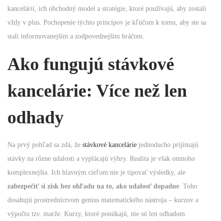
kancelárií, ich obchodný model a stratégie, ktoré používajú, aby zostali
n
vždy v plus. Pochopenie týchto princípov je kľúčom k tomu, aby ste sa
stali informovanejším a zodpovednejším hráčom.
Ako fungujú stávkové
kancelárie: Více než len
odhady
Na prvý pohľad sa zdá, že
stávkové kancelárie
jednoducho prijímajú
stávky na rôzne udalosti a vyplácajú výhry. Realita je však omnoho
komplexnejšia. Ich hlavným cieľom nie je tipovať výsledky, ale
zabezpečiť si zisk bez ohľadu na to, ako udalosť dopadne
. Toho
dosahujú prostredníctvom genius matematického nástroja – kurzov a
výpočtu tzv. marže. Kurzy, ktoré ponúkajú, nie sú len odhadom