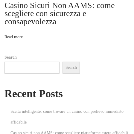
e
Casino Sicuri Non AAMS: come
i
t
scegliere con sicurezza e
s
consapevolezza
o
:
I
n
Read more
n
s
Search
i
Search
d
e
r
Recent Posts
N
o
t
Scelta intelligente: come trovare un casino con prelievo immediato
e
affidabile
s
Casino sicuri non AAMS: come scegliere piattaforme estere affidabili