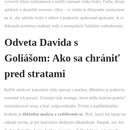
vytvorili ilúziu zvýhodnenia a znížili vnímané riziko hráča. Farba, dizajn
aplikácií a okamžité overenie výhry – to všetko je dômyselne premyslené
na to, aby udržalo hráča v zábere a podporilo opakované správanie. Je to
dokonalá symbióza exaktnej vedy a manipulácie ľudského rozhodovania.
Odveta Davida s
Goliášom: Ako sa chrániť
pred stratami
Keďže stávkové kancelárie vždy operujú s maržou, dlhodobo je prakticky
nemožné ich poraziť. Existujú však stratégie, ktoré môžu hráčom pomôcť
minimalizovať straty a hrať zodpovednejšie. Prvým a najdôležitejším
krokom je
dôkladná analýza a vzdelávanie sa
. Hráč, ktorý len tipuje na
základe pocitu, je pre kanceláriu ideálnym zákazníkom. Naopak, ten, kto