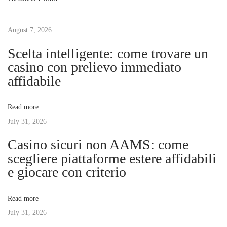
o
d
t
u
F
s
August 7, 2026
l
n
p
a
Scelta intelligente: come trovare un
o
m
casino con prelievo immediato
a
s
e
affidabile
t
n
v
:
c
Read more
o
July 31, 2026
i
a
Casino sicuri non AAMS: come
n
g
scegliere piattaforme estere affidabili
d
e giocare con criterio
S
a
u
Read more
n
t
July 31, 2026
s