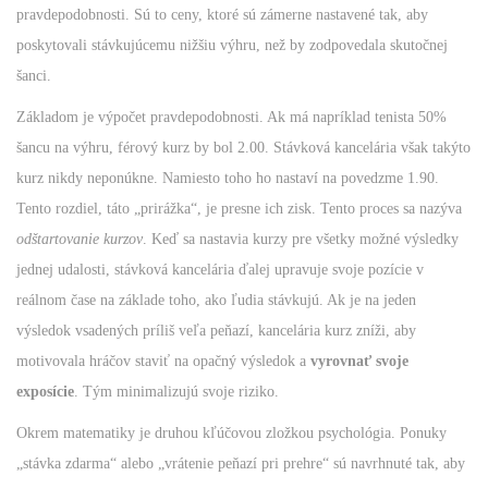
pravdepodobnosti. Sú to ceny, ktoré sú zámerne nastavené tak, aby
poskytovali stávkujúcemu nižšiu výhru, než by zodpovedala skutočnej
šanci.
Základom je výpočet pravdepodobnosti. Ak má napríklad tenista 50%
šancu na výhru, férový kurz by bol 2.00. Stávková kancelária však takýto
kurz nikdy neponúkne. Namiesto toho ho nastaví na povedzme 1.90.
Tento rozdiel, táto „prirážka“, je presne ich zisk. Tento proces sa nazýva
odštartovanie kurzov
. Keď sa nastavia kurzy pre všetky možné výsledky
jednej udalosti, stávková kancelária ďalej upravuje svoje pozície v
reálnom čase na základe toho, ako ľudia stávkujú. Ak je na jeden
výsledok vsadených príliš veľa peňazí, kancelária kurz zníži, aby
motivovala hráčov staviť na opačný výsledok a
vyrovnať svoje
exposície
. Tým minimalizujú svoje riziko.
Okrem matematiky je druhou kľúčovou zložkou psychológia. Ponuky
„stávka zdarma“ alebo „vrátenie peňazí pri prehre“ sú navrhnuté tak, aby