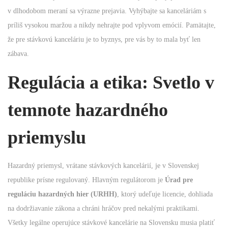
v dlhodobom meraní sa výrazne prejavia. Vyhýbajte sa kanceláriám s
príliš vysokou maržou a nikdy nehrajte pod vplyvom emócií. Pamätajte,
že pre stávkovú kanceláriu je to byznys, pre vás by to mala byť len
zábava.
Regulácia a etika: Svetlo v
temnote hazardného
priemyslu
Hazardný priemysl, vrátane stávkových kancelárií, je v Slovenskej
republike prísne regulovaný. Hlavným regulátorom je
Úrad pre
reguláciu hazardných hier (URHH)
, ktorý udeľuje licencie, dohliada
na dodržiavanie zákona a chráni hráčov pred nekalými praktikami.
Všetky legálne operujúce stávkové kancelárie na Slovensku musia platiť