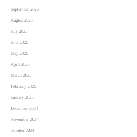
N
U
e
September 2025
n
x
l
August 2025
t
o
July 2025
p
c
June 2025
o
k
s
t
May 2025
t
h
April 2025
:
e
March 2025
C
February 2025
a
s
January 2025
i
December 2024
n
November 2024
o
:
October 2024