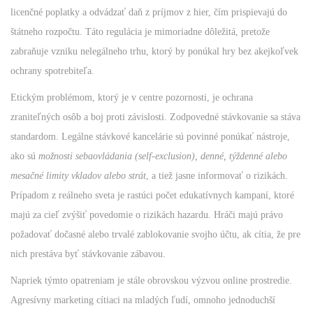
licenčné poplatky a odvádzať daň z príjmov z hier, čím prispievajú do
štátneho rozpočtu. Táto regulácia je mimoriadne dôležitá, pretože
zabraňuje vzniku nelegálneho trhu, ktorý by ponúkal hry bez akejkoľvek
ochrany spotrebiteľa.
Etickým problémom, ktorý je v centre pozornosti, je ochrana
zraniteľných osôb a boj proti závislosti. Zodpovedné stávkovanie sa stáva
standardom. Legálne stávkové kancelárie sú povinné ponúkať nástroje,
ako sú
možnosti sebaovládania (self-exclusion), denné, týždenné alebo
mesačné limity vkladov alebo strát
, a tiež jasne informovať o rizikách.
Prípadom z reálneho sveta je rastúci počet edukatívnych kampaní, ktoré
majú za cieľ zvýšiť povedomie o rizikách hazardu. Hráči majú právo
požadovať dočasné alebo trvalé zablokovanie svojho účtu, ak cítia, že pre
nich prestáva byť stávkovanie zábavou.
Napriek týmto opatreniam je stále obrovskou výzvou online prostredie.
Agresívny marketing cítiaci na mladých ľudí, omnoho jednoduchší