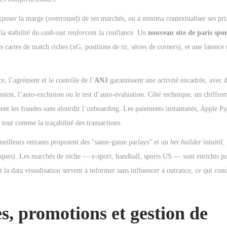
xposer la marge (overround) de ses marchés, ou à minima contextualiser ses pri
la stabilité du
cash-out
renforcent la confiance. Un
nouveau site de paris spor
 cartes de match riches (xG, positions de tir, séries de corners), et une latence 
ce, l’agrément et le contrôle de l’
ANJ
garantissent une activité encadrée, avec
ssion, l’auto-exclusion ou le test d’auto-évaluation. Côté technique, un chiffre
ent les fraudes sans alourdir l’onboarding. Les paiements instantanés, Apple P
, tout comme la traçabilité des transactions.
s meilleurs entrants proposent des “same-game parlays” et un
bet builder
intuitif,
iques). Les marchés de niche — e-sport, handball, sports US — sont enrichis po
 la data visualisation servent à informer sans influencer à outrance, ce qui con
es, promotions et gestion de