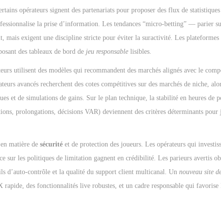
ertains opérateurs signent des partenariats pour proposer des flux de statistiques
ofessionnalise la prise d’information. Les tendances “micro-betting” — parier s
, mais exigent une discipline stricte pour éviter la suractivité. Les plateformes
oposant des tableaux de bord de
jeu responsable
lisibles.
cteurs utilisent des modèles qui recommandent des marchés alignés avec le comp
lisateurs avancés recherchent des cotes compétitives sur des marchés de niche, alo
es et de simulations de gains. Sur le plan technique, la stabilité en heures de po
ations, prolongations, décisions VAR) deviennent des critères déterminants pour 
s en matière de
sécurité
et de protection des joueurs. Les opérateurs qui investis
ence sur les politiques de limitation gagnent en crédibilité. Les parieurs avertis ob
ils d’auto-contrôle et la qualité du support client multicanal. Un
nouveau site de
X rapide, des fonctionnalités live robustes, et un cadre responsable qui favoris