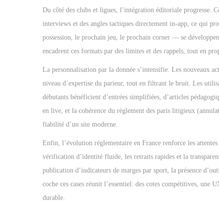
Du côté des clubs et ligues, l’intégration éditoriale progresse. C
interviews et des angles tactiques directement in-app, ce qui pr
possession, le prochain jeu, le prochain corner — se développent
encadrent ces formats par des limites et des rappels, tout en pr
La personnalisation par la donnée s’intensifie. Les nouveaux a
niveau d’expertise du parieur, tout en filtrant le bruit. Les uti
débutants bénéficient d’entrées simplifiées, d’articles pédagogiqu
en live, et la cohérence du règlement des paris litigieux (annul
fiabilité d’un site moderne.
Enfin, l’évolution réglementaire en France renforce les attente
vérification d’identité fluide, les retraits rapides et la transpar
publication d’indicateurs de marges par sport, la présence d’out
coche ces cases réunit l’essentiel: des cotes compétitives, une U
durable.