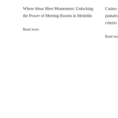
n
p
l
Where Ideas Meet Momentum: Unlocking
Casino 
o
i
the Power of Meeting Rooms in Medellín
piattafo
a
s
g
criterio
t
n
Read more
v
:
e
Read mo
e
i
n
B
g
e
l
a
g
i
t
q
u
i
e
: