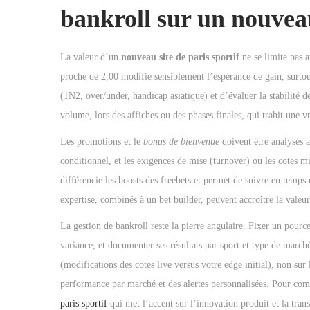
bankroll sur un nouveau
La valeur d’un
nouveau site de paris sportif
ne se limite pas 
proche de 2,00 modifie sensiblement l’espérance de gain, surtou
(1N2, over/under, handicap asiatique) et d’évaluer la stabilité d
volume, lors des affiches ou des phases finales, qui trahit une 
Les promotions et le
bonus de bienvenue
doivent être analysés 
conditionnel, et les exigences de mise (turnover) ou les cotes m
différencie les boosts des freebets et permet de suivre en temps
expertise, combinés à un bet builder, peuvent accroître la valeu
La gestion de bankroll reste la pierre angulaire. Fixer un pour
variance, et documenter ses résultats par sport et type de marc
(modifications des cotes live versus votre edge initial), non sur
performance par marché et des alertes personnalisées. Pour comp
paris sportif
qui met l’accent sur l’innovation produit et la tran