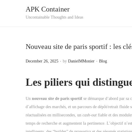
APK Container
S
S
Uncontainable Thoughts and Ideas
k
k
i
i
p
p
Nouveau site de paris sportif : les cl
t
t
o
o
.
.
P
P
December 26, 2025
by
DanielMMonier
Blog
n
c
o
o
a
o
s
s
Les piliers qui distingu
v
n
t
t
i
t
e
e
Un
nouveau site de paris sportif
se démarque d’abord par sa cap
g
e
d
d
d’affichage des marchés, et un parcours de dépôt/retrait fluide 
a
n
o
i
réactualisées en millisecondes, un
cash-out
fiable et des modules
t
t
n
n
temps de recherche et augmentent la pertinence. L’objectif n’es
i
intelligents, des “builder” de pronostics et des résumés statisti