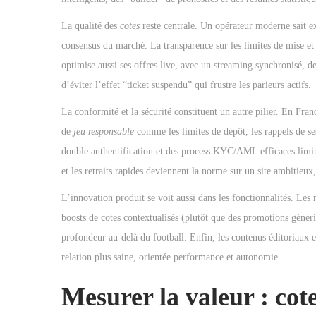
o
n
La qualité des
cotes
reste centrale. Un opérateur moderne sait e
consensus du marché. La transparence sur les limites de mise et 
optimise aussi ses offres live, avec un streaming synchronisé, des
d’éviter l’effet “ticket suspendu” qui frustre les parieurs actifs.
La conformité et la sécurité constituent un autre pilier. En Fran
de
jeu responsable
comme les limites de dépôt, les rappels de se
double authentification et des process KYC/AML efficaces limit
et les retraits rapides deviennent la norme sur un site ambitieux
L’innovation produit se voit aussi dans les fonctionnalités. Le
boosts de cotes contextualisés (plutôt que des promotions génér
profondeur au-delà du football. Enfin, les contenus éditoriaux et
relation plus saine, orientée performance et autonomie.
Mesurer la valeur : cot