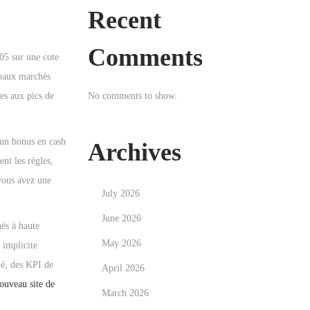
Recent
Comments
05 sur une cote
ipaux marchés
No comments to show.
tes aux pics de
’un bonus en cash
Archives
nt les règles,
vous avez une
July 2026
June 2026
nés à haute
May 2026
 implicite
lé, des KPI de
April 2026
ouveau site de
March 2026