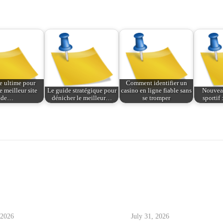
e ultime pour
Comment identifier un
e meilleur site
Le guide stratégique pour
casino en ligne fiable sans
Nouveau
de…
dénicher le meilleur…
se tromper
sportif 
 2026
July 31, 2026