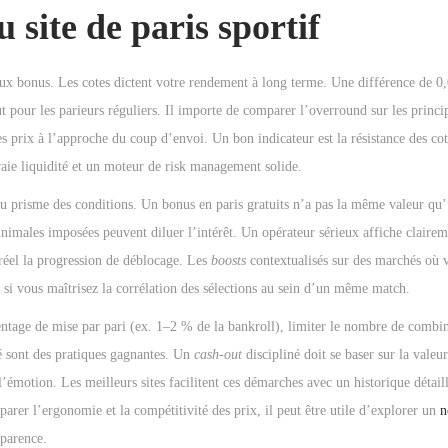
 site de paris sportif
aux bonus. Les cotes dictent votre rendement à long terme. Une différence de 0,
t pour les parieurs réguliers. Il importe de comparer l’overround sur les princ
es prix à l’approche du coup d’envoi. Un bon indicateur est la résistance des co
vraie liquidité et un moteur de risk management solide.
au prisme des conditions. Un bonus en paris gratuits n’a pas la même valeur qu
inimales imposées peuvent diluer l’intérêt. Un opérateur sérieux affiche claireme
 réel la progression de déblocage. Les
boosts
contextualisés sur des marchés où 
r si vous maîtrisez la corrélation des sélections au sein d’un même match.
centage de mise par pari (ex. 1–2 % de la bankroll), limiter le nombre de combi
hé sont des pratiques gagnantes. Un
cash-out
discipliné doit se baser sur la valeur
 l’émotion. Les meilleurs sites facilitent ces démarches avec un historique détail
arer l’ergonomie et la compétitivité des prix, il peut être utile d’explorer un
n
sparence.