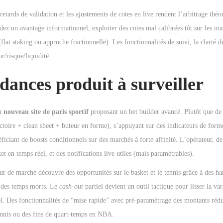
 retards de validation et les ajustements de cotes en live rendent l’arbitrage théor
dez un avantage informationnel, exploiter des cotes mal calibrées tôt sur les ma
(flat staking ou approche fractionnelle). Les fonctionnalités de suivi, la clarté d
r/risque/liquidité.
ndances produit à surveiller
un
nouveau site de paris sportif
proposant un bet builder avancé. Plutôt que de
victoire + clean sheet + buteur en forme), s’appuyant sur des indicateurs de form
iciant de boosts conditionnels sur des marchés à forte affinité. L’opérateur, de
et en temps réel, et des notifications live utiles (mais paramétrables).
ur de marché découvre des opportunités sur le basket et le tennis grâce à des h
rs des temps morts. Le
cash-out
partiel devient un outil tactique pour lisser la va
tiel. Des fonctionnalités de “mise rapide” avec pré-paramétrage des montants réd
tennis ou des fins de quart-temps en NBA.