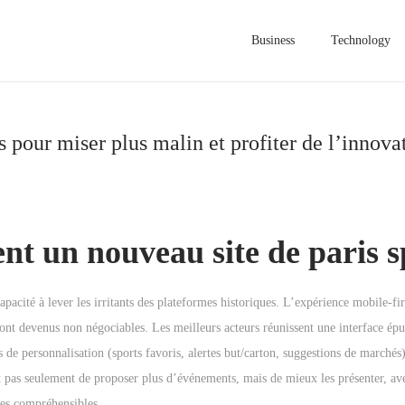
Business
Technology
és pour miser plus malin et profiter de l’innova
ent un nouveau site de paris s
acité à lever les irritants des plateformes historiques. L’expérience mobile-firs
sont devenus non négociables. Les meilleurs acteurs réunissent une interface épu
 de personnalisation (sports favoris, alertes but/carton, suggestions de marchés)
t pas seulement de proposer plus d’événements, mais de mieux les présenter, ave
ques compréhensibles.